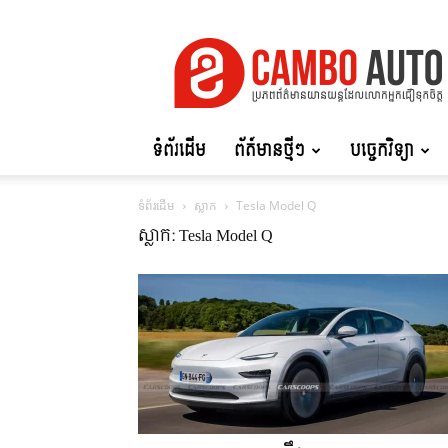
Cambo
Auto
ទំព័រដើម
ព័ត៍មានថ្មីៗ
បច្ចេកវិទ្យា
ទំព័រដើម
ស្លាក
Tesla Model Q
ស្លាក: Tesla Model Q