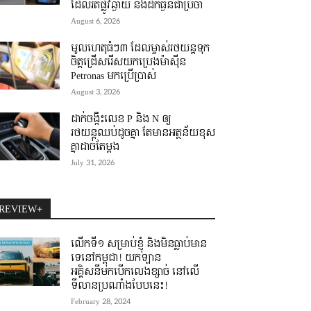
ដែលរត់ផ្លូវឆ្ងាយ និងដឹកធ្ងន់ជាប្រចាំ
August 6, 2026
មូលហេតុធំៗ៣ ដែលម្ចាស់រថយន្តទុក
ចិត្តជ្រើសរើសយកប្រេងម៉ាស៊ីន
Petronas មកប្រើប្រាស់
August 3, 2026
ដាក់ចង្កឹះលេខ P និង N ឲ្យ
រថយន្តឈប់ដូចគ្នា តែមានអត្ថន័យខុស
គ្នាដាច់តែម្តង
July 31, 2026
REVIEW+
លើកទី១ សម្រាប់ខ្ញុំ និងមិនធ្លាប់មាន
ទេនៅកម្ពុជា! យកឡាន
អគ្គិសនីមកបើកលេងខ្សាច់ នៅលើ
ទីលានប្រណាំងបែបនេះ!
February 28, 2024