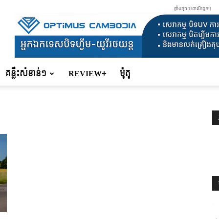
ផ្ទាំងផ្សាយពាណិជ្ជកម្ម
គន្លឹះសំខាន់ៗ
REVIEW+
ម៉ូតូ