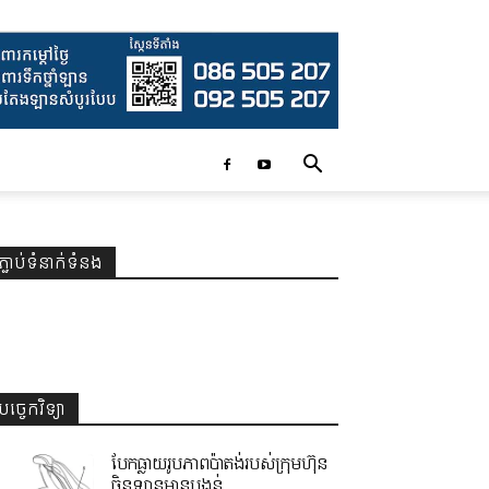
ភ្ជាប់ទំនាក់ទំនង
បច្ចេកវិទ្យា
បែកធ្លាយរូបភាពប៉ាតង់របស់ក្រុមហ៊ុន
ចិនឡានមានបង្គន់