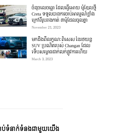
ចំនុចលេចធ្លោ ដែលធ្វើអោយ ម៉ូឌែលថ្មី
Creta ទទួលបានការចាប់អារម្មណ៍ខ្លាំង
ក្រៅពីរូបរាងកាត់ ៣ម៉ូដែលចូលគ្នា
November 21, 2023
មកដឹងពីលក្ខណៈពិសេស នៃរថយន្ត
SUV ប្រណិតរបស់ Changan ដែល
ទើបសម្ភោធដាក់លក់ផ្លូវការហើយ
March 3, 2023
្ជាប់ទំនាក់ទំនងជាមួយយើង