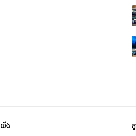
ី​យើង
ភ