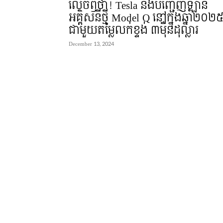
លេចឭថា! Tesla នឹងបញ្ជេញឡាន
អគ្គិសនីថ្មី Model Q នៅក្នុងឆ្នាំ២០២
ជាមួយតម្លៃលក់ខ្ទង់ ៣មុឺនដុល្លារ
December 13, 2024