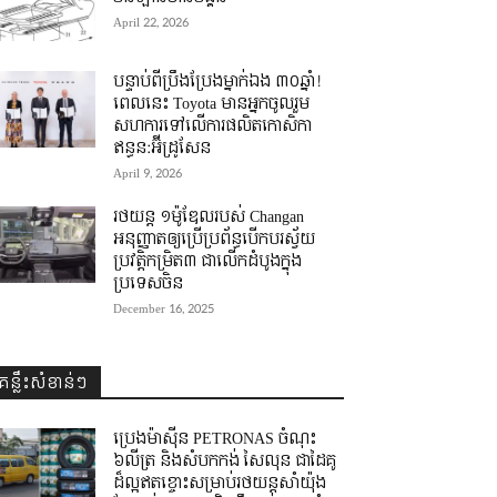
April 22, 2026
បន្ទាប់ពីប្រឹងប្រែងម្នាក់ឯង ៣០ឆ្នាំ! ​
ពេលនេះ Toyota មានអ្នកចូលរួម
សហការទៅលើការផលិតកោសិកា
ឥន្ធន:អ៊ីដ្រូសែន
April 9, 2026
រថយន្ត ១ម៉ូឌែលរបស់ Changan
អនុញ្ញាតឲ្យប្រើប្រព័ន្ធបើកបរស្វ័យ
ប្រវត្តិកម្រិត៣ ជាលើកដំបូងក្នុង
ប្រទេសចិន
December 16, 2025
គន្លឹះសំខាន់ៗ
ប្រេងម៉ាស៊ីន PETRONAS ចំណុះ
៦លីត្រ និងសំបកកង់ សៃលុន ជាដៃគូ
ដ៏ល្អឥតខ្ចោះសម្រាប់រថយន្តសាំយ៉ុង