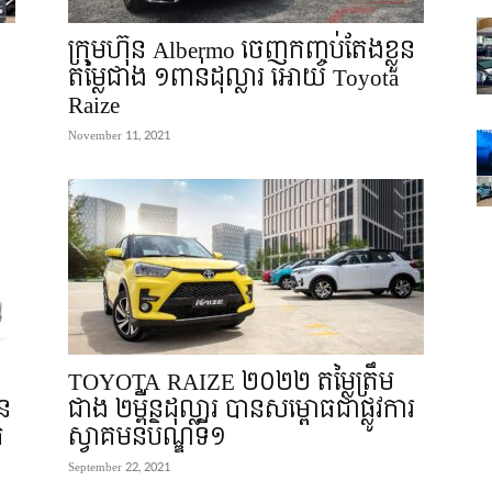
ក្រុមហ៊ុន Albermo ចេញកញ្ចប់តែងខ្លួន
តម្លៃជាង ១ពាន់ដុល្លារ អោយ Toyota
Raize
November 11, 2021
TOYOTA RAIZE ២០២២ តម្លៃត្រឹម
ន
ជាង ២ម៉ឺនដុល្លារ បានសម្ពោធជាផ្លូវការ
រ
ស្វាគមន៍បិណ្ឌទី១
September 22, 2021