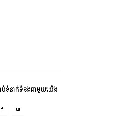
្ជាប់ទំនាក់ទំនងជាមួយយើង