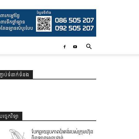
ភ្ជាប់ទំនាក់ទំនង
បច្ចេកវិទ្យា
បែកធ្លាយរូបភាពប៉ាតង់របស់ក្រុមហ៊ុន
ចិនឡានមានបង្គន់