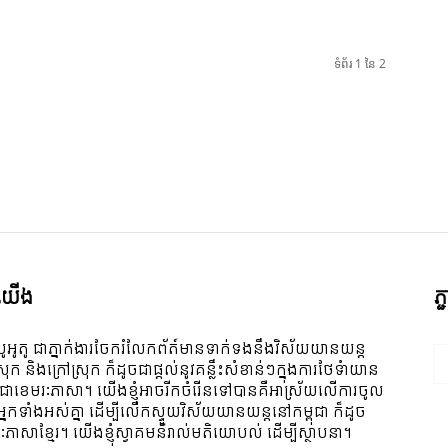
ទំព័រ 1 នៃ 2
ី​យើង
ភ
ូអូតូ ជាភ្នាក់ងារចែករំលែកព័ត៍មានទាក់ទងនឹងវិស័យយានយន្ត
ស្រុក និងក្រៅស្រុក ក៏ដូចជាផ្តល់នូវគន្លឹះសំខាន់ៗក្នុងការថែទំាយាន
 ជាខេមរៈភាសា។ យើងខ្ញុំអាចរីកចំរើនទៅបានគឺអាស្រ័យលើការចូល
ីអ្នកទាំងអស់គ្នា ដើម្បីលើកស្ទួយវិស័យយានយន្តនៅកម្ពុជា ក៏ដូច
ៈភាសាខ្មែរ។ យើងខ្ញុំស្វាគមន៌រាល់មតិយោបល់ ដើម្បីស្ថាបនា។