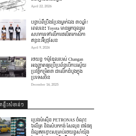
April 22, 2026
បន្ទាប់ពីប្រឹងប្រែងម្នាក់ឯង ៣០ឆ្នាំ! ​
ពេលនេះ Toyota មានអ្នកចូលរួម
សហការទៅលើការផលិតកោសិកា
ឥន្ធន:អ៊ីដ្រូសែន
April 9, 2026
រថយន្ត ១ម៉ូឌែលរបស់ Changan
អនុញ្ញាតឲ្យប្រើប្រព័ន្ធបើកបរស្វ័យ
ប្រវត្តិកម្រិត៣ ជាលើកដំបូងក្នុង
ប្រទេសចិន
December 16, 2025
គន្លឹះសំខាន់ៗ
ប្រេងម៉ាស៊ីន PETRONAS ចំណុះ
៦លីត្រ និងសំបកកង់ សៃលុន ជាដៃគូ
ដ៏ល្អឥតខ្ចោះសម្រាប់រថយន្តសាំយ៉ុង