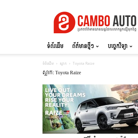
Cambo
Auto
ទំព័រដើម
ព័ត៍មានថ្មីៗ
បច្ចេកវិទ្យា
ទំព័រដើម
ស្លាក
Toyota Raize
ស្លាក: Toyota Raize