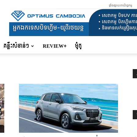
ផ្ទាំងផ្សាយពាណិជ្ជកម្ម
គន្លឹះសំខាន់ៗ
REVIEW+
ម៉ូតូ