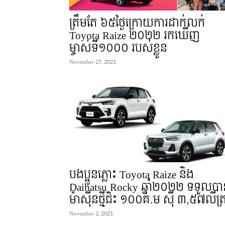
ត្រឹមតែ ៦៥ថ្ងៃក្រោយការដាក់លក់
Toyota Raize ២០២២ រកឃើញ
ម្ចាស់ទី១០០០ របស់ខ្លួន
November 27, 2021
បងប្អូនភ្លោះ Toyota Raize និង
Daihatsu Rocky ឆ្នាំ២០២២ ទទួលបា
ម៉ាស៊ីនថ្មីជិះ ១០០គ.ម ស៊ី ៣,៥៧លីត្
November 2, 2021