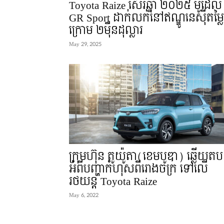
Toyota Raize ស៊េរីឆ្នាំ ២០២៥ ម៉ូដែល
GR Sport ដាក់លក់នៅឥណ្ឌូនេស៊ីតម្លៃ
ក្រោម ២មុឺនដុល្លារ
May 29, 2025
ក្រុមហ៊ុន តូយ៉ូតា(ខេមបូឌា) ឆ្លើយតប
អំពីបញ្ហាកំហុសពីរោងចក្រ ទៅលើ
រថយន្ត Toyota Raize
May 6, 2022