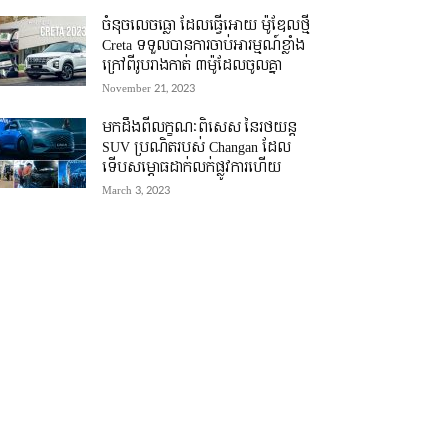
ចំនុចលេចធ្លោ ដែលធ្វើអោយ ម៉ូឌែលថ្មី
Creta ទទួលបានការចាប់អារម្មណ៍ខ្លាំង
ក្រៅពីរូបរាងកាត់ ៣ម៉ូដែលចូលគ្នា
November 21, 2023
មកដឹងពីលក្ខណៈពិសេស នៃរថយន្ត
SUV ប្រណិតរបស់ Changan ដែល
ទើបសម្ភោធដាក់លក់ផ្លូវការហើយ
March 3, 2023