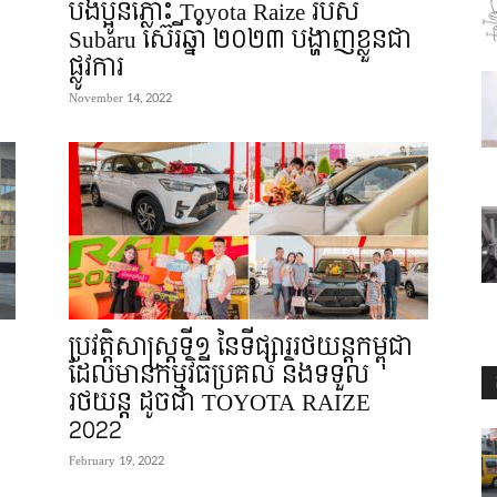
បងប្អូនភ្លោះ Toyota Raize របស់
Subaru ស៊េរីឆ្នាំ ២០២៣ បង្ហាញខ្លួនជា
ផ្លូវការ
November 14, 2022
ប្រវត្តិសាស្ត្រទី១ នៃទីផ្សាររថយន្តកម្ពុជា
ដែលមានកម្មវិធីប្រគល់ និងទទួល
រថយន្ត ដូចជា TOYOTA RAIZE
2022
February 19, 2022