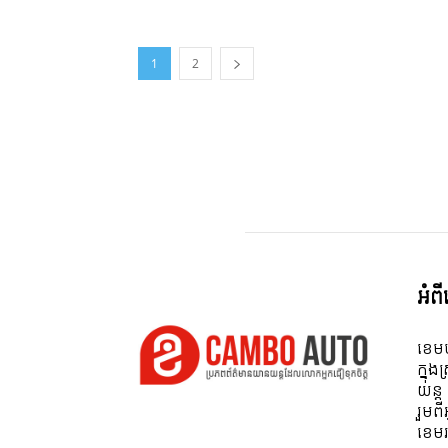
1
2
អំព
ខេមប
ក្នុង
យន្ត
រួមព
ខេមរ