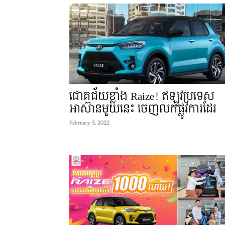
ជោគជ័យខ្លាំង Raize! ឥឡូវប្រទេស
អាស៊ានមួយនេះ ចេញលក់ផ្លូវការដែរ
February 5, 2022