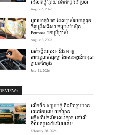
ដែលរត់ផ្លូវឆ្ងាយ និងដឹកធ្ងន់ជាប្រចាំ
August 6, 2026
មូលហេតុធំៗ៣ ដែលម្ចាស់រថយន្តទុក
ចិត្តជ្រើសរើសយកប្រេងម៉ាស៊ីន
Petronas មកប្រើប្រាស់
August 3, 2026
ដាក់ចង្កឹះលេខ P និង N ឲ្យ
រថយន្តឈប់ដូចគ្នា តែមានអត្ថន័យខុស
គ្នាដាច់តែម្តង
July 31, 2026
REVIEW+
លើកទី១ សម្រាប់ខ្ញុំ និងមិនធ្លាប់មាន
ទេនៅកម្ពុជា! យកឡាន
អគ្គិសនីមកបើកលេងខ្សាច់ នៅលើ
ទីលានប្រណាំងបែបនេះ!
February 28, 2024