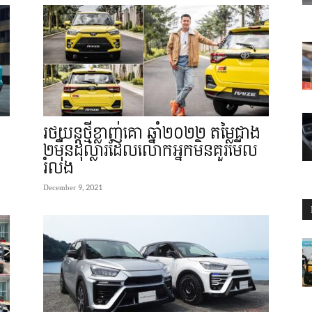
រថយន្តថ្មីខ្លាញ់គោ ឆ្នាំ២០២២ តម្លៃជាង
២ម៉ឺនដុល្លារដែលលោកអ្នកមិនគួរមើល
រំលង
December 9, 2021