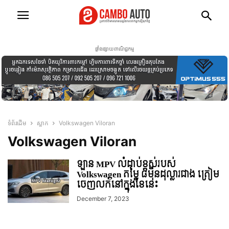
ផ្ទាំងផ្សាយពាណិជ្ជកម្ម
ទំព័រដើម
ស្លាក
Volkswagen Viloran
Volkswagen Viloran
ឡាន MPV លំដាប់ខ្ពស់របស់
Volkswagen តម្លៃ ៨មុឺនដុល្លារជាង ត្រៀម
ចេញលក់នៅក្នុងខែនេះ
December 7, 2023