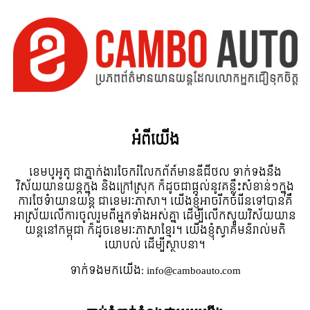
អំពី​យើង
ខេមបូអូតូ ជាភ្នាក់ងារចែករំលែកព័ត៍មានឌីជីថល ទាក់ទងនឹង
វិស័យយានយន្តក្នុង និងក្រៅស្រុក ក៏ដូចជាផ្តល់នូវគន្លឹះសំខាន់ៗក្នុង
ការថែទំាយានយន្ត ជាខេមរៈភាសា។ យើងខ្ញុំអាចរីកចំរើនទៅបានគឺ
អាស្រ័យលើការចូលរួមពីអ្នកទាំងអស់គ្នា ដើម្បីលើកស្ទួយវិស័យយាន
យន្តនៅកម្ពុជា ក៏ដូចខេមរៈភាសាខ្មែរ។ យើងខ្ញុំស្វាគមន៌រាល់មតិ
យោបល់ ដើម្បីស្ថាបនា។
ទាក់ទង​មក​យើង:
info@camboauto.com