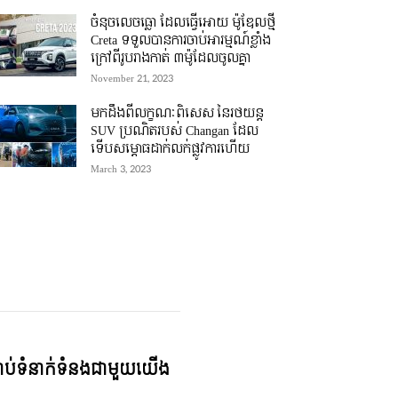
ចំនុចលេចធ្លោ ដែលធ្វើអោយ ម៉ូឌែលថ្មី
Creta ទទួលបានការចាប់អារម្មណ៍ខ្លាំង
ក្រៅពីរូបរាងកាត់ ៣ម៉ូដែលចូលគ្នា
November 21, 2023
មកដឹងពីលក្ខណៈពិសេស នៃរថយន្ត
SUV ប្រណិតរបស់ Changan ដែល
ទើបសម្ភោធដាក់លក់ផ្លូវការហើយ
March 3, 2023
្ជាប់ទំនាក់ទំនងជាមួយយើង