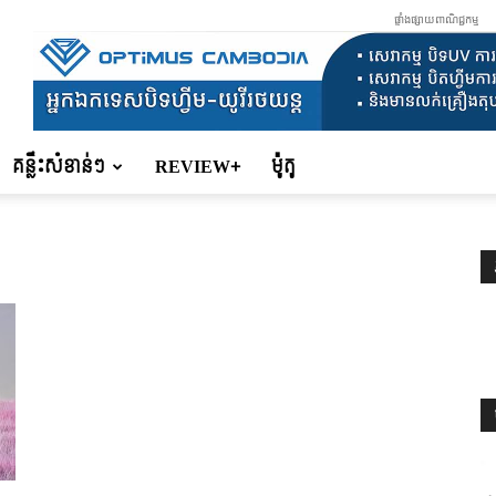
ផ្ទាំងផ្សាយពាណិជ្ជកម្ម
គន្លឹះសំខាន់ៗ
REVIEW+
ម៉ូតូ