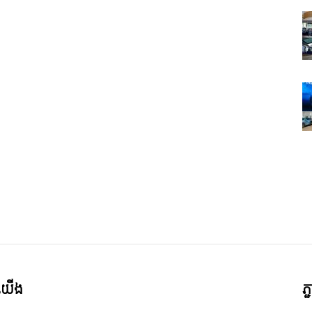
ី​យើង
ភ