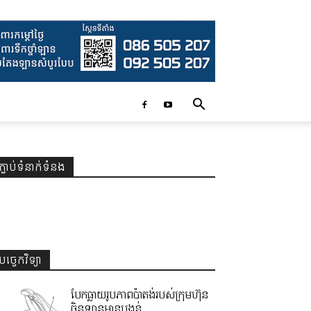
ភ្ជាប់ទំនាក់ទំនង
បច្ចេកវិទ្យា
បែកធ្លាយរូបភាពប៉ាតង់របស់ក្រុមហ៊ុន
ចិនឡានមានបង្គន់