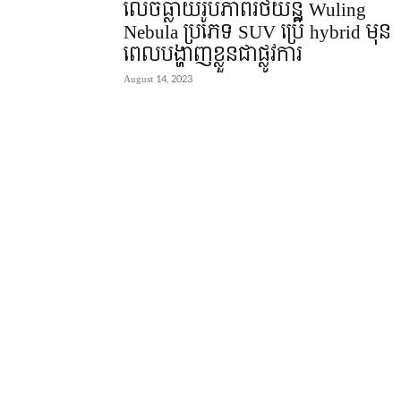
លេចធ្លាយរូបភាពរថយន្ត Wuling
Nebula ប្រភេទ SUV ប្រើ hybrid មុន
ពេលបង្ហាញខ្លួនជាផ្លូវការ
August 14, 2023