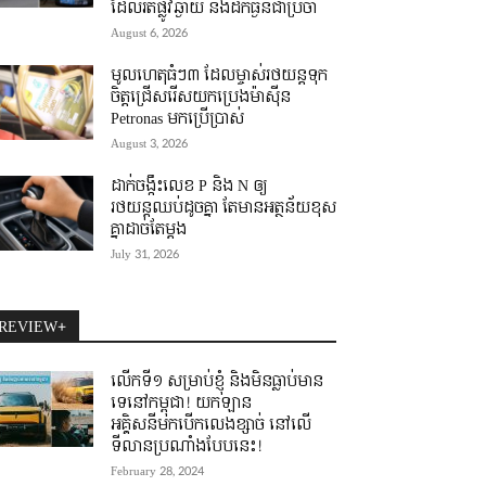
ដែលរត់ផ្លូវឆ្ងាយ និងដឹកធ្ងន់ជាប្រចាំ
August 6, 2026
មូលហេតុធំៗ៣ ដែលម្ចាស់រថយន្តទុក
ចិត្តជ្រើសរើសយកប្រេងម៉ាស៊ីន
Petronas មកប្រើប្រាស់
August 3, 2026
ដាក់ចង្កឹះលេខ P និង N ឲ្យ
រថយន្តឈប់ដូចគ្នា តែមានអត្ថន័យខុស
គ្នាដាច់តែម្តង
July 31, 2026
REVIEW+
លើកទី១ សម្រាប់ខ្ញុំ និងមិនធ្លាប់មាន
ទេនៅកម្ពុជា! យកឡាន
អគ្គិសនីមកបើកលេងខ្សាច់ នៅលើ
ទីលានប្រណាំងបែបនេះ!
February 28, 2024