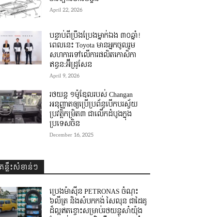
April 22, 2026
បន្ទាប់ពីប្រឹងប្រែងម្នាក់ឯង ៣០ឆ្នាំ! ​
ពេលនេះ Toyota មានអ្នកចូលរួម
សហការទៅលើការផលិតកោសិកា
ឥន្ធន:អ៊ីដ្រូសែន
April 9, 2026
រថយន្ត ១ម៉ូឌែលរបស់ Changan
អនុញ្ញាតឲ្យប្រើប្រព័ន្ធបើកបរស្វ័យ
ប្រវត្តិកម្រិត៣ ជាលើកដំបូងក្នុង
ប្រទេសចិន
December 16, 2025
គន្លឹះសំខាន់ៗ
ប្រេងម៉ាស៊ីន PETRONAS ចំណុះ
៦លីត្រ និងសំបកកង់ សៃលុន ជាដៃគូ
ដ៏ល្អឥតខ្ចោះសម្រាប់រថយន្តសាំយ៉ុង