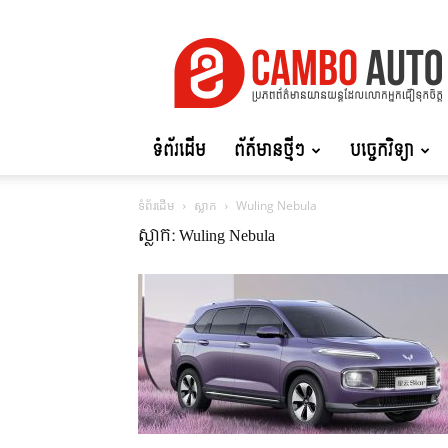
Cambo
Auto
ទំព័រដើម
ព័ត៍មានថ្មីៗ
បច្ចេកវិទ្យា
ទំព័រដើម
ស្លាក
Wuling Nebula
ស្លាក: Wuling Nebula