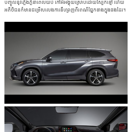
បញ្ចូល​នូវ​ភ្លើង​ភ្លឺ​នា​ពេល​យប់ កៅអី​អង្គុយ​ស្រោប​ដោយ​ស្បែក​ខ្មៅ ហើយ​
អតិថិជន​ក៏​មាន​ជម្រើស​លេង​ការ​ឌីហ្សាញ​ពីរ​ពណ៌​ផ្នែក​ខាង​ក្នុង​ផង​ដែរ។