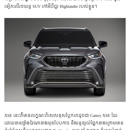
ទៀត​លើ​​រថយន្ត​​ SUV កៅអី​បី​ជួរ​ Highlander ​របស់​ខ្លួន។
XSE នេះ​គឺ​មាន​លក្ខណៈ​ពិសេស​ខុស​ប្លែក​គេ​ដូច​ជា​ Camry XSE ដែរ
ដោយ​មាន​ផ្ទាំង​ប៉ា​ណា​ខាង​មុខ​បែប​កាច​ និង​រន្ធ​ខ្យល់​ផ្នែក​ខាង​ក្រោម​មាន​