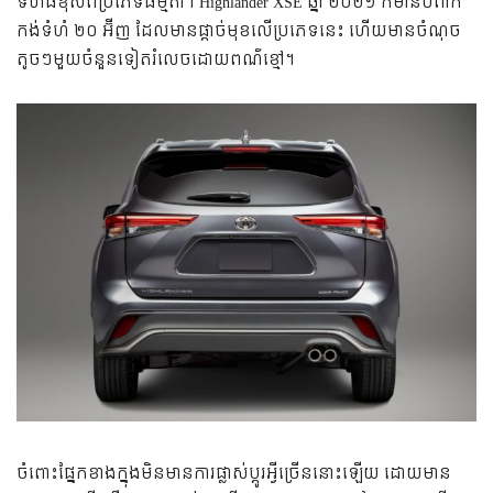
ទំហំ​ធំ​ខុស​ពី​ប្រភេទ​ធម្មតា។ ​Highlander XSE ឆ្នាំ ២០២១ ក៏​មាន​បំពាក់​
កង់​​ទំហំ ២០ អ៊ីញ ដែល​មាន​ផ្ដាច់​មុខ​លើ​ប្រភេទ​នេះ ហើយ​មាន​ចំណុច​
តូចៗ​មួយ​ចំនួន​ទៀត​រំលេច​ដោយ​ពណ៌​ខ្មៅ។
ចំពោះ​ផ្នែក​ខាង​ក្នុង​មិន​មាន​ការ​ផ្លាស់​ប្ដូរ​អ្វី​ច្រើន​នោះ​ឡើយ ដោយ​មាន​