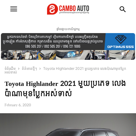
ផ្ទាំងផ្សាយពាណិជ្ជកម្ម
ទំព័រដើម
ព័ត៍មានថ្មីៗ
Toyota Highlander 2021 មួយប្រភេទ លេងប៉ាណាមុខប្លែក
អស់ទាស់
Toyota Highlander 2021 មួយប្រភេទ លេង
ប៉ាណាមុខប្លែកអស់ទាស់
February 6, 2020