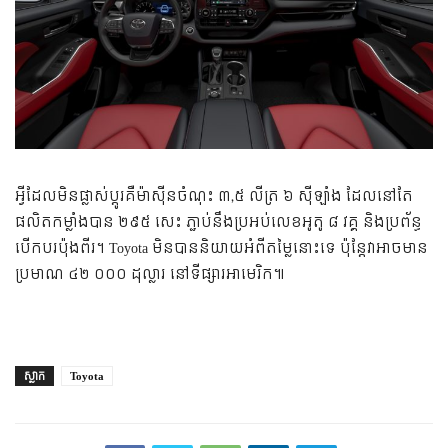
អ្វី​ដែល​មិន​ផ្លាស់​ប្ដូរ​គឺ​ម៉ាស៊ីន​ចំណុះ ៣,៥ លីត្រ ៦ ស៊ីឡាំង ដែល​នៅ​តែ​
ផលិត​កម្លាំង​បាន ២៩៥ សេះ ភ្ជាប់​នឹង​ប្រអប់​លេខ​អូតូ ៨ វគ្គ និង​ប្រព័ន្ធ​
បើកបរ​ប៉ុង​ពីរ។ Toyota មិន​បាន​និយាយ​អំពី​តម្លៃ​នោះ​ទេ ប៉ុន្តែ​វា​អាច​មាន​
ប្រមាណ ៤២ ០០០ ដុល្លារ នៅ​ទីផ្សារ​អាមេរិក​៕​
ស្លាក
Toyota