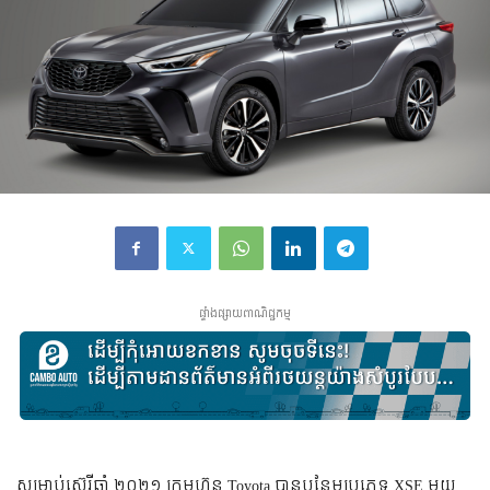
ផ្ទាំងផ្សាយពាណិជ្ជកម្ម
សម្រាប់​ស៊េរី​ឆ្នាំ ២០២១ ក្រុមហ៊ុន Toyota បាន​បន្ថែម​ប្រភេទ XSE មួយ​