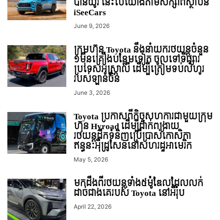
បានយូរ នេះបើយោងតាមសិក្សាពីស្ថាប័ន
iSeeCars
June 9, 2026
ក្រុមហ៊ុន Toyota នឹងនាំយករថយន្តចំនួន
១មុឺនគ្រឿងបន្ថែមទៀត ចូលទៅទីផ្សារ
ប្រទេសអូស្ត្រាលី ដើម្បីត្រៀមទប់លំហូរ
របស់ឡានចិន
June 3, 2026
Toyota ប្រកាសពីកិច្ចសហការជាមួយក្រុម
ហ៊ុន Hyroad ដើម្បីដាក់ពង្រាយ
រថយន្តដឹកទំនិញប្រើប្រាស់កោសិកា
ឥន្ធនៈអុីដ្រូសែននៅសហរដ្ឋអាមេរិក
May 5, 2026
មកដឹងពីរថយន្តទាំង៥ម៉ូឌែលដែលលក់
ដាច់ជាងគេរបស់ Toyota នៅអឺរ៉ុប
April 22, 2026