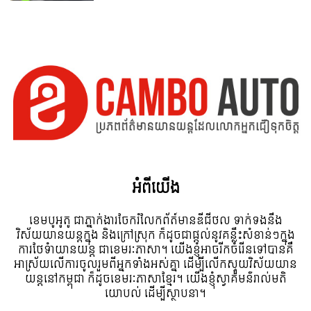
អំពី​យើង
ខេមបូអូតូ ជាភ្នាក់ងារចែករំលែកព័ត៍មានឌីជីថល ទាក់ទងនឹង
វិស័យយានយន្តក្នុង និងក្រៅស្រុក ក៏ដូចជាផ្តល់នូវគន្លឹះសំខាន់ៗក្នុង
ការថែទំាយានយន្ត ជាខេមរៈភាសា។ យើងខ្ញុំអាចរីកចំរើនទៅបានគឺ
អាស្រ័យលើការចូលរួមពីអ្នកទាំងអស់គ្នា ដើម្បីលើកស្ទួយវិស័យយាន
យន្តនៅកម្ពុជា ក៏ដូចខេមរៈភាសាខ្មែរ។ យើងខ្ញុំស្វាគមន៌រាល់មតិ
យោបល់ ដើម្បីស្ថាបនា។