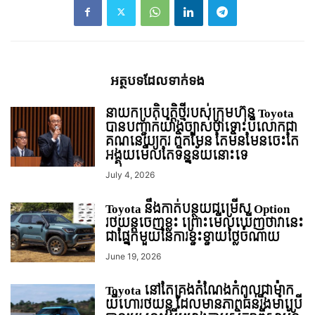
អត្ថបទ​ដែល​ទាក់ទង
នាយកប្រតិបត្តិថ្មីរបស់ក្រុមហ៊ុន Toyota
បានបញ្ជាក់យ៉ាងច្បាស់ថាទោះបីលោកជា
គណនេយ្យករ ពិតមែន តែមិនមែនចេះតែ
អង្គុយមើលតែទិន្នន័យនោះទេ
July 4, 2026
Toyota នឹងកាត់បន្ថយជម្រើស Option
រថយន្ដចេញខ្លះ ព្រោះមើលឃើញថាវានេះ
ជាផ្នែកមួយនៃការខ្ជះខ្ជាយថ្លៃចំណាយ
June 19, 2026
Toyota នៅតែគ្រងតំណែងកំពូលជាម៉ាក
យីហោរថយន្ដ ដែលមានភាពធន់រឹងមាំប្រើ