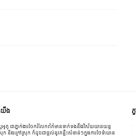
ី​យើង
ភ
ូអូតូ ជាភ្នាក់ងារចែករំលែកព័ត៍មានទាក់ទងនឹងវិស័យយានយន្ត
ស្រុក និងក្រៅស្រុក ក៏ដូចជាផ្តល់នូវគន្លឹះសំខាន់ៗក្នុងការថែទំាយាន