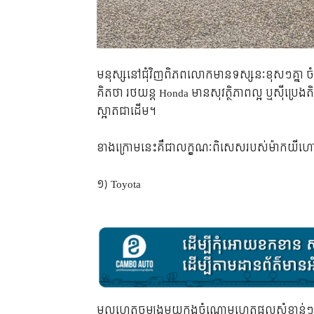
មនុស្ស​នៅ​ជុំវិញ​ពិភពលោក​មាន​ទស្សនៈ​ខុសៗ​គ្នា
គិត​ថា រថយន្ត Honda មាន​សុវត្ថិភាព​ល្អ ឬ​ស៊ីប្រេង​តិច
ស្អាត​ជាដើម។
ខាង​ក្រោម​នេះ​គឺ​ជា​លក្ខណៈ​ពិសេស​របស់​ម៉ាក​យីហោ​នី
១) Toyota
មូលហេតុ​ចម្បង​មួយ​ក្នុង​ចំណោម​ហេតុផល​សំខាន់ៗ​របស់​រ