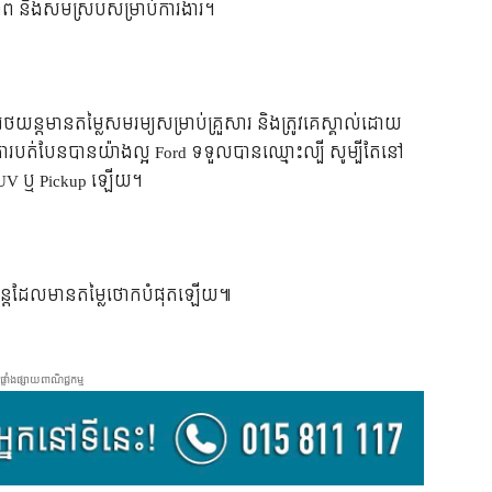
កភាព និង​សម​ស្រប​សម្រាប់​ការងារ។
យន្ត​មាន​តម្លៃ​សមរម្យ​សម្រាប់​គ្រួសារ និង​ត្រូវ​គេ​ស្គាល់​ដោយ​
ការ​បត់បែន​បាន​យ៉ាង​ល្អ Ford ទទួល​បាន​ឈ្មោះ​ល្បី សូម្បី​តែ​នៅ​
ស្ព័រ SUV ឬ Pickup ឡើយ។
​រថយន្ត​ដែល​មាន​តម្លៃ​ថោក​បំផុត​ឡើយ៕
ផ្ទាំងផ្សាយពាណិជ្ជកម្ម