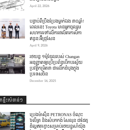
April 22, 2026
បន្ទាប់ពីប្រឹងប្រែងម្នាក់ឯង ៣០ឆ្នាំ! ​
ពេលនេះ Toyota មានអ្នកចូលរួម
សហការទៅលើការផលិតកោសិកា
ឥន្ធន:អ៊ីដ្រូសែន
April 9, 2026
រថយន្ត ១ម៉ូឌែលរបស់ Changan
អនុញ្ញាតឲ្យប្រើប្រព័ន្ធបើកបរស្វ័យ
ប្រវត្តិកម្រិត៣ ជាលើកដំបូងក្នុង
ប្រទេសចិន
December 16, 2025
គន្លឹះសំខាន់ៗ
ប្រេងម៉ាស៊ីន PETRONAS ចំណុះ
៦លីត្រ និងសំបកកង់ សៃលុន ជាដៃគូ
ដ៏ល្អឥតខ្ចោះសម្រាប់រថយន្តសាំយ៉ុង