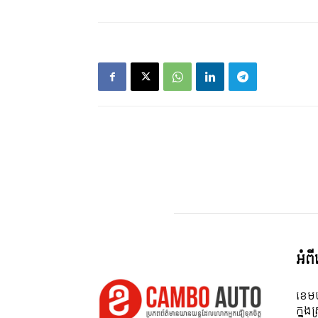
អំព
ខេមប
ក្នុង