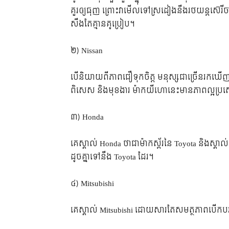
គួរ​ឲ្យ​ធុញ ព្រោះ​វា​មើល​ទៅ​ស្រដៀង​នឹង​រថយន្ត​ស៊េរី
សឹង​តែ​គ្មាន​គូ​ប្រៀប។
២) Nissan
បើ​និយាយ​ពី​ភាព​ជឿ​ទុក​ចិត្ត មនុស្ស​ជា​ច្រើន​រក​ឃើញ
ពិសេស និង​មុខងារ ម៉ាក​យីហោ​នេះ​មាន​ភាព​ល្អ​ប
៣) Honda
គេ​ស្គាល់ Honda ថា​ជា​ម៉ាក​ស្ព័រ​នៃ Toyota និង​ស្គាល
ដូច​គ្នា​ទៅ​នឹង Toyota ដែរ។
៤) Mitsubishi
គេ​ស្គាល់ Mitsubishi ដោយ​សារ​តែ​សមត្ថភាព​បើកបរ