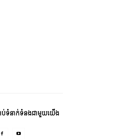
្ជាប់ទំនាក់ទំនងជាមួយយើង