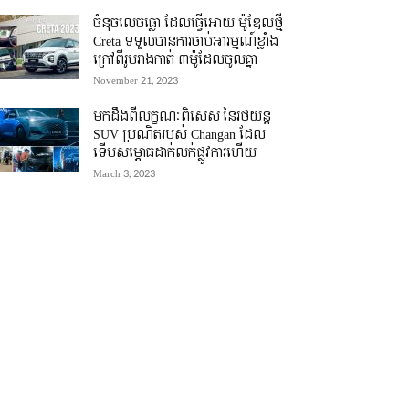
ចំនុចលេចធ្លោ ដែលធ្វើអោយ ម៉ូឌែលថ្មី
Creta ទទួលបានការចាប់អារម្មណ៍ខ្លាំង
ក្រៅពីរូបរាងកាត់ ៣ម៉ូដែលចូលគ្នា
November 21, 2023
មកដឹងពីលក្ខណៈពិសេស នៃរថយន្ត
SUV ប្រណិតរបស់ Changan ដែល
ទើបសម្ភោធដាក់លក់ផ្លូវការហើយ
March 3, 2023