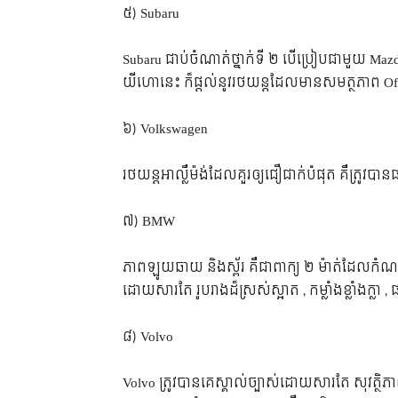
៥) Subaru
Subaru ជាប់​ចំណាត់​ថ្នាក់​ទី ២ បើ​ប្រៀប​ជាមួយ Mazda
យីហោ​នេះ ក៏​ផ្តល់​នូវ​រថយន្ត​ដែល​មាន​សមត្ថភាព Off
៦) Volkswagen
រថយន្ត​អាល្លឺម៉ង់​ដែល​គួរ​ឲ្យ​ជឿជាក់​បំផុត គឺ​ត្រូវ
៧) BMW
ភាព​ឡូយឆាយ និង​ស្ព័រ គឺ​ជា​ពាក្យ ២ ម៉ាត់​ដែល​កំណត
ដោយសារតែ រូបរាង​ដ៏​ស្រស់​ស្អាត , កម្លាំង​ខ្លាំង​ក្លា
៨) Volvo
Volvo ត្រូវ​បាន​គេ​ស្គាល់​ច្បាស់​ដោយ​សារ​តែ សុវត្ថ