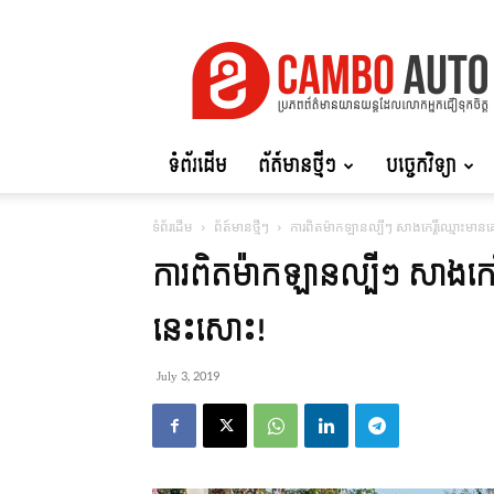
Cambo
Auto
ទំព័រដើម
ព័ត៍មានថ្មីៗ
បច្ចេកវិទ្យា
ទំព័រដើម
ព័ត៍មានថ្មីៗ
ការពិតម៉ាកឡានល្បីៗ សាងកេរ្តិ៍ឈ្មោះមាន
ការពិតម៉ាកឡានល្បីៗ សាងកេរ្
នេះសោះ!
July 3, 2019