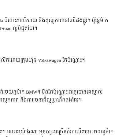
 ចំពោះ​ភាព​រីករាយ និង​តុល្យភាព​នៅ​លើ​ដង​ផ្លូវ។ ប៉ុន្តែ​ម៉ាក​
-road ល្អ​បំផុត​ដែរ។
​បាន​ផលិត​ដោយ​ក្រុមហ៊ុន Volkswagen តែ​ប៉ុណ្ណោះ។
់​រថយន្ត​ម៉ាក BMW។ មិនតែប៉ុណ្ណោះ វា​ត្រូវ​បាន​គេ​ស្គាល់
 , ផាសុកភាព និង​ការ​រចនា​ដ៏​ល្អ​ប្រណីត​ផង​ដែរ។
ិភាព។ ទោះ​ជា​យ៉ាង​ណា មុនស្ស​ជា​ច្រើន​ក៏​រក​ឃើញ​ថា រថយន្ត​ម៉ាក​