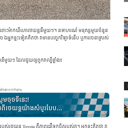
 ចំពោះ​ម៉ាក​យីហោ​រថយន្ត​នីមួយៗ។ ឧទាហរណ៍ មនុស្ស​មួយ​ចំនួន​
 ឯ​អ្នក​ខ្លះ​ទៀត​គិត​ថា វា​មាន​បច្ចេកវិទ្យា​ទំនើប ឬ​ការ​រចនា​ស្រស់​
មួយៗ ដែល​ជួយ​ឲ្យ​ពួក​វា​ល្បី​ខ្លាំង៖
ផ្ទាំងផ្សាយពាណិជ្ជកម្ម
ថយន្ត Toyota គឺ​ភាព​ជឿ​ទុក​ចិត្ត​របស់​វា។ អ្នក​ខ្លះ​គិត​ថា វា​