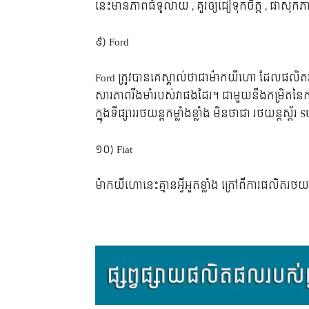
នេះ​មាន​ភាព​ធំ​ទូលាយ , គួរ​ឲ្យ​ជឿ​ទុក​ចិត្ត , ផាសុ
៩) Ford
Ford ត្រូវ​បាន​គេ​ស្គាល់​ថា​ជា​ម៉ាក​យីហោ ដែល​ផលិត​រថ
សារ​ភាព​រឹង​មាំ​របស់​វា​ផង​ដែរ។ ជាមួយ​នឹង​កម្រិត​នៃ​
ក្នុង​ទីផ្សារ​រថយន្ត​កម្លាំង​ខ្លាំង មិន​ថា​ជា រថយន្ត​
១០) Fiat
ម៉ាក​យីហោ​នេះ​គ្មាន​អ្វី​អួត​ខ្លាំង ក្រៅ​ពី​ការ​ផលិត