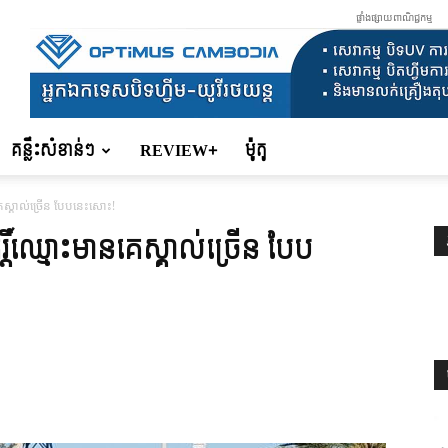
ផ្ទាំងផ្សាយពាណិជ្ជកម្ម
គន្លឹះសំខាន់ៗ
REVIEW+
ម៉ូតូ
គេស្គាល់ច្រើន បែបនេះសោះ!
តិ៍ឈ្មោះមានគេស្គាល់ច្រើន បែប