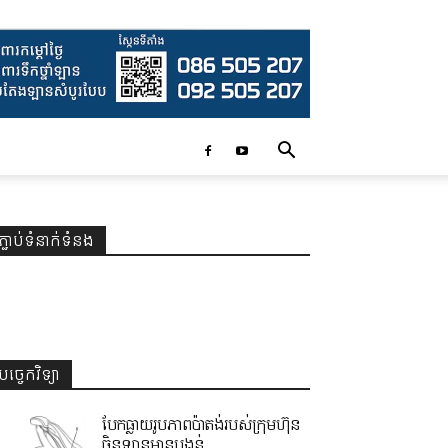
ភ្ជាប់ទំនាក់ទំនង
បច្ចេកវិទ្យា
បែកធ្លាយរូបភាពប៉ាតង់របស់ក្រុមហ៊ុន
ចិនឡានមានបង្គន់