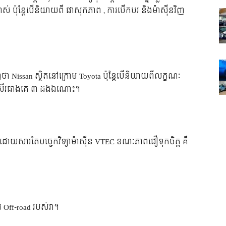
​ចាស់ ប៉ុន្តែ​បើ​និយាយ​ពី ផាសុកភាព , ការ​បើកបរ និង​ម៉ាស៊ីន​វិញ
​ថា Nissan ស្ថិត​នៅ​ក្រោម Toyota ប៉ុន្តែ​បើ​និយាយ​ពី​លក្ខណៈ​
្រសើរ​ជាង​គេ ៣ ដង​ឯណោះ។
់​ដោយ​សារ​តែ​បច្ចេកវិទ្យា​ម៉ាស៊ីន VTEC ខណៈ​ភាព​ជឿ​ទុក​ចិត្ត គឺ​
 Off-road របស់​វា។