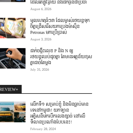
ដែលរត់ផ្លូវឆ្ងាយ និងដឹកធ្ងន់ជាប្រចាំ
August 6, 2026
មូលហេតុធំៗ៣ ដែលម្ចាស់រថយន្តទុក
ចិត្តជ្រើសរើសយកប្រេងម៉ាស៊ីន
Petronas មកប្រើប្រាស់
August 3, 2026
ដាក់ចង្កឹះលេខ P និង N ឲ្យ
រថយន្តឈប់ដូចគ្នា តែមានអត្ថន័យខុស
គ្នាដាច់តែម្តង
July 31, 2026
REVIEW+
លើកទី១ សម្រាប់ខ្ញុំ និងមិនធ្លាប់មាន
ទេនៅកម្ពុជា! យកឡាន
អគ្គិសនីមកបើកលេងខ្សាច់ នៅលើ
ទីលានប្រណាំងបែបនេះ!
February 28, 2024