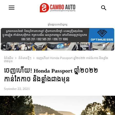
ផ្ទាំងផ្សាយពាណិជ្ជកម្ម
ទំព័រដើម
ព័ត៍មានថ្មីៗ
ចេញហើយ! Honda Passport ឆ្នាំ២០២២ កាន់តែកាច និងខ្លាំង
ជាងមុន
ចេញហើយ! Honda Passport ឆ្នាំ២០២២
កាន់តែកាច និងខ្លាំងជាងមុន
September 22, 2021