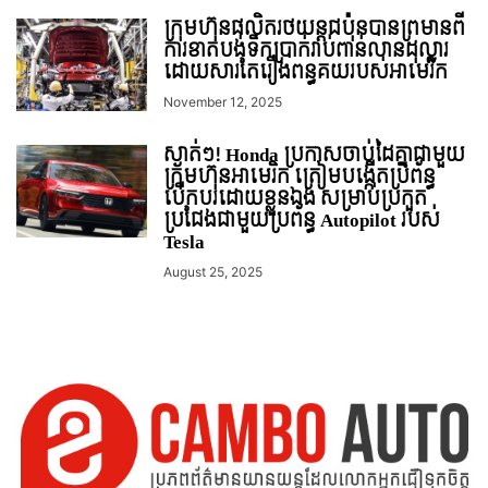
ក្រុមហ៊ុនផលិតរថយន្តជប៉ុនបានព្រមានពី
ការខាតបង់ទឹកប្រាក់រាប់ពាន់លានដុល្លារ
ដោយសារតែរឿងពន្ធគយរបស់អាមេរិក
November 12, 2025
ស្ងាត់ៗ! Honda ប្រកាសចាប់ដៃគ្នាជាមួយ
ក្រុមហ៊ុនអាមេរិក ត្រៀមបង្កើតប្រព័ន្ធ
បើកបរដោយខ្លួនឯង សម្រាប់ប្រកួត
ប្រជែងជាមួយប្រព័ន្ធ Autopilot របស់
Tesla
August 25, 2025