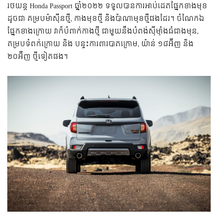
រថយន្ត Honda Passport ឆ្នាំ២០២២ ទទួលបានការអាប់ដេតផ្នែកខាងមុខ
ដូចជា គម្របម៉ាស៊ីនថ្មី, កាងមុខថ្មី និងប៉ាណាមុខថ្មីផងដែរ។ ចំណែកឯ
ផ្នែកខាងក្រោយ វាក៏បំពាក់កាងថ្មី ជាមួយនឹងបំពង់ស៊ីម៉ាំងធំជាងមុន,
គម្របទំពក់ក្រោយ និង បន្ទះការពារបាតក្រោម, យ៉ាន់ ១៨អ៊ីញ និង
២០អ៊ីញ ថ្មីទៀតផង។