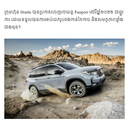
ក្រុមហ៊ុន Honda បានប្រកាសចេញរថយន្ត Passport ស៊េរីឆ្នាំ២០២២ ជាផ្លូវ
ការ ដោយទទួលបានការអាប់ដេតរូបរាងកាន់តែកាច និងសមត្ថភាពខ្លាំង
ជាងមុន។