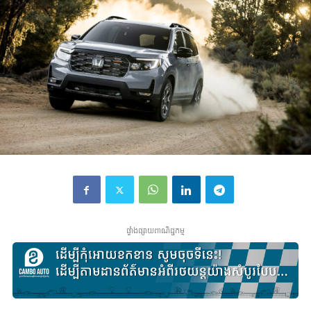
ផ្ទាំងផ្សាយពាណិជ្ជកម្ម