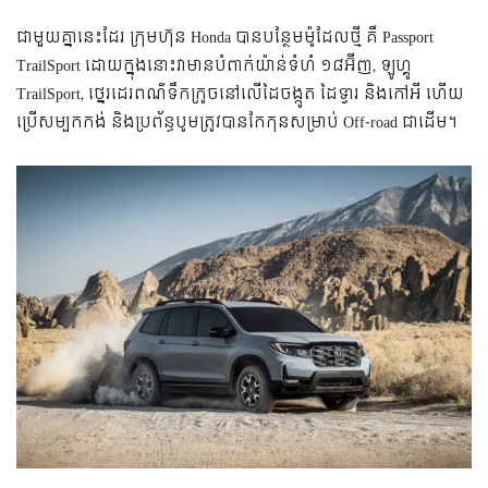
ជាមួយគ្នានេះដែរ ក្រុមហ៊ុន Honda បានបន្ថែមម៉ូដែលថ្មី គឺ Passport
TrailSport ដោយក្នុងនោះវាមានបំពាក់យ៉ាន់ទំហំ ១៨អ៊ីញ, ឡូហ្គូ
TrailSport, ថ្នេរដេរពណ៌ទឹកក្រូចនៅលើដៃចង្កូត ដៃទ្វារ និងកៅអី ហើយ
ប្រើសម្បកកង់ និងប្រព័ន្ធបូមត្រូវបានកែកុនសម្រាប់ Off-road ជាដើម។