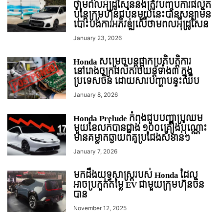
ថាមពលអុីដ្រូសែននឹងត្រូវបញ្ចប់ការផលិត
ប៉ុន្តែក្រុមហ៊ុនជប៉ុនមួយនេះបានសន្យាមិន
បោះបង់ការអភិវឌ្ឍលើថាមពលអុីដ្រូសែន
January 23, 2026
Honda សម្រេចបន្តផ្អាកប្រតិបត្តិការ
នៅរោងចក្រផលិតរថយន្តទាំង៣ ក្នុង
ប្រទេសចិន ដោយសារបញ្ហាបន្ទះឈីប
January 8, 2026
Honda Prelude កំពុងជួបបញ្ហាប្រឈម
មួយខែលក់បានជាង ១០០គ្រឿងប៉ុណ្ណោះ
មានគម្លាតឆ្ងាយពីគូប្រជែងសំខាន់ៗ
January 7, 2026
មកដឹងយុទ្ធសាស្រ្តរបស់ Honda ដែល
អាចប្រកួតតម្លៃ EV ជាមួយក្រុមហ៊ុនចិន
បាន
November 12, 2025