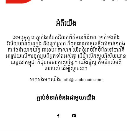
អំពី​យើង
ខេមបូអូតូ ជាភ្នាក់ងារចែករំលែកព័ត៍មានឌីជីថល ទាក់ទងនឹង
វិស័យយានយន្តក្នុង និងក្រៅស្រុក ក៏ដូចជាផ្តល់នូវគន្លឹះសំខាន់ៗក្នុង
ការថែទំាយានយន្ត ជាខេមរៈភាសា។ យើងខ្ញុំអាចរីកចំរើនទៅបានគឺ
អាស្រ័យលើការចូលរួមពីអ្នកទាំងអស់គ្នា ដើម្បីលើកស្ទួយវិស័យយាន
យន្តនៅកម្ពុជា ក៏ដូចខេមរៈភាសាខ្មែរ។ យើងខ្ញុំស្វាគមន៌រាល់មតិ
យោបល់ ដើម្បីស្ថាបនា។
ទាក់ទង​មក​យើង:
info@camboauto.com
ភ្ជាប់ទំនាក់ទំនងជាមួយយើង