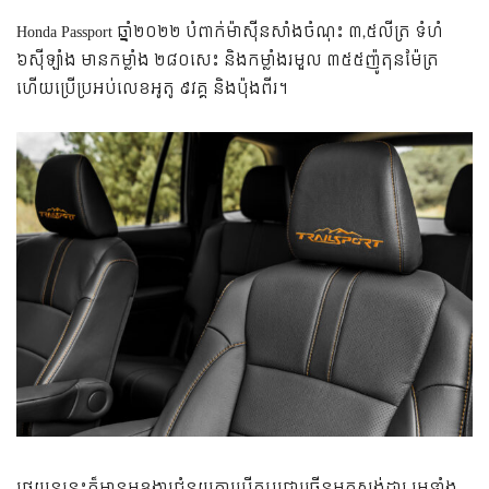
Honda Passport ឆ្នាំ២០២២ បំពាក់ម៉ាស៊ីនសាំងចំណុះ ៣,៥លីត្រ ទំហំ
៦ស៊ីឡាំង មានកម្លាំង ២៨០សេះ និងកម្លាំងរមួល ៣៥៥ញ៉ូតុនម៉ែត្រ
ហើយប្រើប្រអប់លេខអូតូ ៩វគ្គ និងប៉ុងពីរ។
រថយន្តនេះក៏មានមុខងារជំនួយការបើកបរជាច្រើនមកស្តង់ដារ រួមទាំង