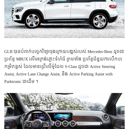
GLB បាន​បំពាក់​បច្ចេកវិទ្យា​ចុងក្រោយ​បង្អស់​របស់ Mercedes-Benz ដូចជា
ប្រព័ន្ធ MBUX លើ​អេក្រង់​ភ្លោះ​ទំហំ​ធំ ព្រមទាំង ប្រព័ន្ធ​ជំនួយ​ការបើកបរ​
កម្រិត​ខ្ពស់ ដែល​មាន​ប្រើ​លើ​ម៉ូដែល S-Class ដូចជា Active Steering
Assist, Active Lane Change Assist, និង Active Parking Assist with
Parktronic ជាដើម ។