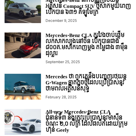
Mercedes-Benz ដាក់បង្ហាញរថយន្ដ
អគ្គិសនី Compact SUV ថ្មីសាកមួយពេញ
បើកបាន ៦៣១ គីឡូម៉ែត្រ
December 9, 2025
Mercedes-Benz CLA តួរវែងចាប់ផ្តើម
លក់សាកល្បងនៅចិន បើកបានជាង
៨០០គ.មសាកពេញម្តង តម្លៃជាង ៣ម៉ឺន
ដុល្លារ
September 25, 2025
Mercedes ថា ពួកគេនឹងបញ្ចេញរថយន្ត
G-Wagen ខ្នាតតូចថ្មីដែលប្រើប្រាស់នូវ
ថាមពលអគ្គិសនីសុទ្ធ
February 28, 2025
All-new Mercedes-Benz CLA
ជំនាន់ទី៣ នឹងត្រូវប្រើប្រាស់នូវម៉ាស៊ីន
ចំណុះ ២,០ លីត្រ ដែលផលិតដោយក្រុម
ហ៊ុន Geely