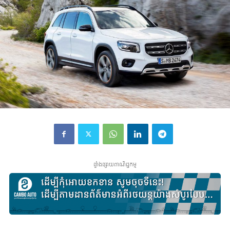
ផ្ទាំងផ្សាយពាណិជ្ជកម្ម