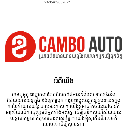
October 30, 2024
អំពី​យើង
ខេមបូអូតូ ជាភ្នាក់ងារចែករំលែកព័ត៍មានឌីជីថល ទាក់ទងនឹង
វិស័យយានយន្តក្នុង និងក្រៅស្រុក ក៏ដូចជាផ្តល់នូវគន្លឹះសំខាន់ៗក្នុង
ការថែទំាយានយន្ត ជាខេមរៈភាសា។ យើងខ្ញុំអាចរីកចំរើនទៅបានគឺ
អាស្រ័យលើការចូលរួមពីអ្នកទាំងអស់គ្នា ដើម្បីលើកស្ទួយវិស័យយាន
យន្តនៅកម្ពុជា ក៏ដូចខេមរៈភាសាខ្មែរ។ យើងខ្ញុំស្វាគមន៌រាល់មតិ
យោបល់ ដើម្បីស្ថាបនា។