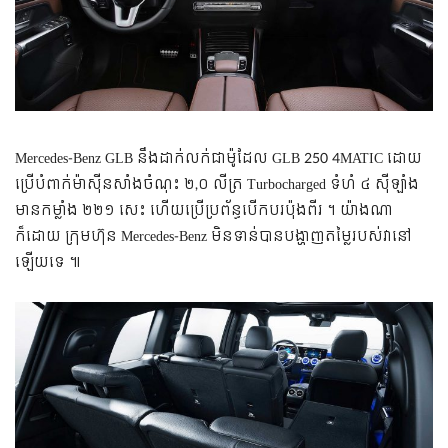
Mercedes-Benz GLB នឹង​ដាក់​លក់​ជា​ម៉ូដែល GLB 250 4MATIC ដោយ​
ប្រើ​បំពាក់​ម៉ាស៊ីន​សាំង​ចំណុះ ២,០ លីត្រ Turbocharged ទំហំ ៤ ស៊ីឡាំង
មាន​កម្លាំង ២២១ សេះ ហើយ​ប្រើ​ប្រព័ន្ធ​បើកបរ​ប៉ុងពីរ ។ យ៉ាង​ណា​
ក៏ដោយ ក្រុមហ៊ុន Mercedes-Benz មិន​ទាន់​បាន​បង្ហាញ​តម្លៃ​របស់​វា​នៅ​
ឡើយ​ទេ ៕