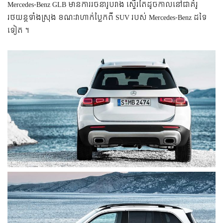
Mercedes-Benz GLB មាន​ការ​រចនា​រូបរាង ស្ទើរតែ​ដូច​កាល​នៅ​ជា​គំរូ​
រថយន្ត​ទាំងស្រុង ខណៈ​វា​ហាក់​ប្លែក​ពី SUV របស់ Mercedes-Benz ដទៃ​
ទៀត ។