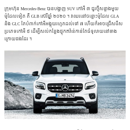
ក្រុមហ៊ុន Mercedes-Benz បាន​បង្ហាញ SUV កៅអី ៣ ជួរ​ថ្មី​សន្លាង​មួយ​
ម៉ូដែល​ទៀត គឺ GLB ស៊េរីឆ្នាំ ២០២០ ។ វា​ឈរ​នៅ​ចន្លោះ​ម៉ូដែល GLA
និង GLC តែ​បំពាក់​កៅអី​អង្គុយ​រហូត​ដល់​ទៅ ៧ ហើយ​ក៏​អាច​ជ្រើសរើស​
ប្រភេទ​កៅអី ៥ ដើម្បី​សល់​កន្លែង​ផ្ទុក​ឥវ៉ាន់​កាន់តែ​ធំទូលាយ​នៅ​ខាង
ក្រោយ​ផង​ដែរ ។