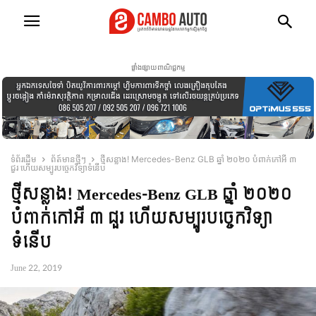
ផ្ទាំងផ្សាយពាណិជ្ជកម្ម
ទំព័រដើម
ព័ត៍មានថ្មីៗ
ថ្មីសន្លាង! Mercedes-Benz GLB ឆ្នាំ ២០២០ បំពាក់កៅអី ៣
ជួរ ហើយសម្បូរបច្ចេកវិទ្យាទំនើប
ថ្មីសន្លាង! Mercedes-Benz GLB ឆ្នាំ ២០២០
បំពាក់កៅអី ៣ ជួរ ហើយសម្បូរបច្ចេកវិទ្យា
ទំនើប
June 22, 2019