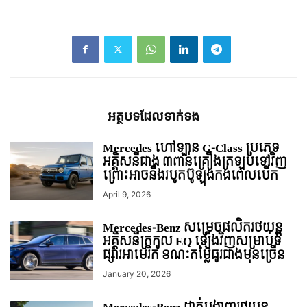
អត្ថបទ​ដែល​ទាក់ទង
Mercedes ហៅឡាន G-Class ប្រភេទ
អគ្គិសនីជាង ៣ពាន់គ្រឿងត្រឡប់ទៅវិញ
ព្រោះអាចនឹងរបូតប៊ូឡុងកង់ពេលបើក
April 9, 2026
Mercedes-Benz សម្រេចផលិតរថយន្ដ
អគ្គិសនីត្រកូល EQ ឡើងវិញសម្រាប់ទី
ផ្សារអាមេរិក ខណៈតម្លៃធូរជាងមុនច្រើន
January 20, 2026