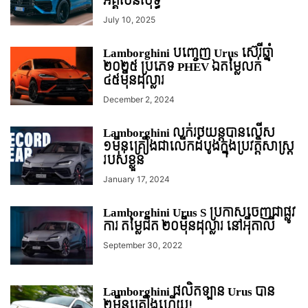
អគ្គិសនីសុទ្ធ
July 10, 2025
Lamborghini បញ្ចេញ Urus ស៊េរីឆ្នាំ
២០២៥ ប្រភេទ PHEV ឯតម្លៃលក់
៤៥មុឺនដុល្លារ
December 2, 2024
Lamborghini លក់រថយន្តបានលើស
១មុឺនគ្រឿងជាលើកដំបូងក្នុងប្រវត្តិសាស្ត្រ
របស់ខ្លួន
January 17, 2024
Lamborghini Urus S ប្រកាសចេញជាផ្លូវ
ការ តម្លៃ​ជិត ២០ម៉ឺនដុល្លារ នៅអ៉ីតាលី
September 30, 2022
Lamborghini ផលិតឡាន Urus បាន
២ម៉ឺនគ្រឿងហើយ!