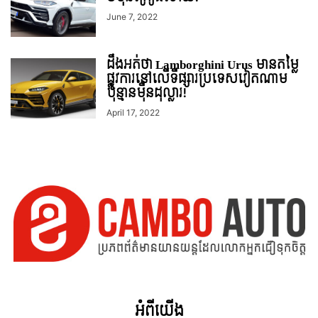
June 7, 2022
ដឹងអត់ថា Lamborghini Urus មានតម្លៃ
ផ្លូវការនៅលើទីផ្សារប្រទេសវៀតណាម
ប៉ុន្មានម៉ឺនដុល្លារ!
April 17, 2022
អំពី​យើង