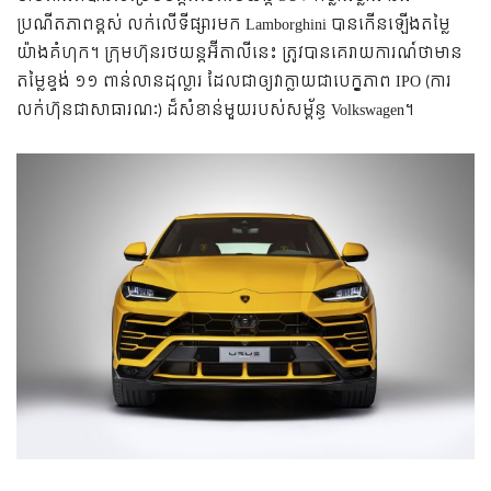
ប្រណីតភាព​ខ្ពស់​ លក់​លើ​ទីផ្សារ​មក Lamborghini បាន​កើន​ឡើង​តម្លៃ​
យ៉ាង​គំហុក។ ក្រុមហ៊ុន​រថយន្ត​អ៊ីតាលី​នេះ ត្រូវ​បាន​គេ​រាយការណ៍​ថា​មាន​
តម្លៃ​​ខ្ទង់ ១១ ពាន់​លាន​ដុល្លារ ដែល​ជា​ឲ្យ​វា​ក្លាយ​ជា​បេក្ខភាព IPO (ការ​
លក់​ហ៊ុន​ជា​សាធារណៈ) ​ដ៏​សំខាន់​មួយ​របស់​សម្ព័ន្ធ Volkswagen។