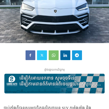
ផ្ទាំងផ្សាយពាណិជ្ជកម្ម
ចាប់​តាំង​ពី​បាន​សម្រេច​ចិត្ត​ផលិត​រថយន្ត SUV កម្លាំង​ខ្លាំង និង​