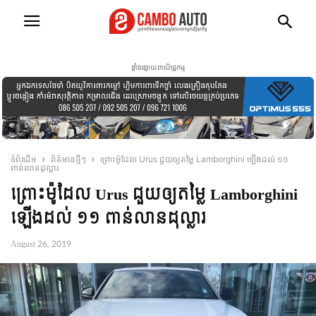
ផ្ទាំងផ្សាយពាណិជ្ជកម្ម
ទំព័រដើម
ព័ត៍មានថ្មីៗ
ព្រោះ​ម៉ូដែល​ Urus ជួយ​ឲ្យ​តម្លៃ​ Lamborghini ឡើងដល់ ១១
ពាន់លានដុល្លារ
ព្រោះ​ម៉ូដែល​ Urus ជួយ​ឲ្យ​តម្លៃ​ Lamborghini
ឡើងដល់ ១១ ពាន់លានដុល្លារ
August 26, 2019