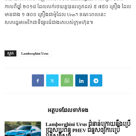
កាល​ពី​ឆ្នាំ ២០១៨ ដែល​លក់​រថយន្ត​បាន​រហូត​ដល់ ៥ ៧៥០ គ្រឿង ដែល​
មាន​ជាង ១ ៧០០ គ្រឿង​ជា​ម៉ូដែល Urus។ ខណៈ​ពេល​នេះ​
សហរដ្ឋអាមេរិក​ជា​ទីផ្សារ​ធំ​ជាង​គេ​របស់​ក្រុមហ៊ុន៕
ស្លាក
Lamborghini Urus
អត្ថបទ​ដែល​ទាក់ទង
Lamborghini Urus ជំនាន់ក្រោយនឹងប្រើ
ប្រាស់ប្រព័ន្ធ PHEV ជំនួសឲ្យការប្រើ