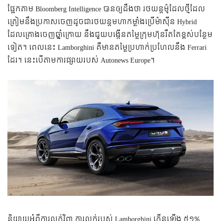
​ផ្អែក​តាម​ Bloomberg Intelligence បាន​ឲ្យ​ដឹង​ថា​ រថយន្ត​ម៉ូដែល​ថ្មី​ដែល​
ត្រៀម​នឹង​ប្រកាស​ចេញ​ដូច​ជា​រថយន្ត​មហា​កម្លាំង​ប្រើ​ម៉ាស៊ីន Hybrid
ដែល​គ្រោង​ចេញ​ឆ្នាំ​ក្រោយ នឹង​ជួយ​បង្កើន​តម្លៃ​ក្រុមហ៊ុន​រឹត​តែ​ខ្ពស់​បន្ថែម​
ទៀត។ ពេល​នេះ Lamborghini គឺ​មាន​តម្លៃ​ប្រហាក់​ប្រហែល​នឹង Ferrari
ដែរ។ នេះ​បើ​តាម​ការ​ផ្សាយ​របស់ Autonews Europe។
និយាយ​អំពី​ការ​លក់​វិញ ការ​លក់​របស់ Lamborghini កើន​ឡើង​ ៥១%