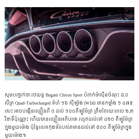
សូម​បញ្ជាក់​ថា រថយន្ត Bugatti Chiron Sport បំពាក់​ម៉ាស៊ីន​ចំណុះ ៨,០
លីត្រ Quad-Turbocharged ទំហំ ១៦ ស៊ីឡាំង (W16) មាន​កម្លាំង ១ ៤៧៩
សេះ អាច​បង្កើន​ល្បឿន​ពី ០ ដល់ ១០០​គីឡូម៉ែត្រ ត្រឹមតែ​រយៈពេល ២,៣
វិនាទី​ប៉ុណ្ណោះ ហើយ​មាន​ល្បឿន​អតិបរមា រហូត​ដល់​ទៅ ៤២០ គីឡូម៉ែត្រ​
ក្នុង​មួយ​ម៉ោង ប៉ុន្តែ​លេខ​កុងទ័រ​របស់​វា​មាន​ដល់​ទៅ ៥០០ គីឡូម៉ែត្រ​ក្នុង​
មួយ​ម៉ោង៕