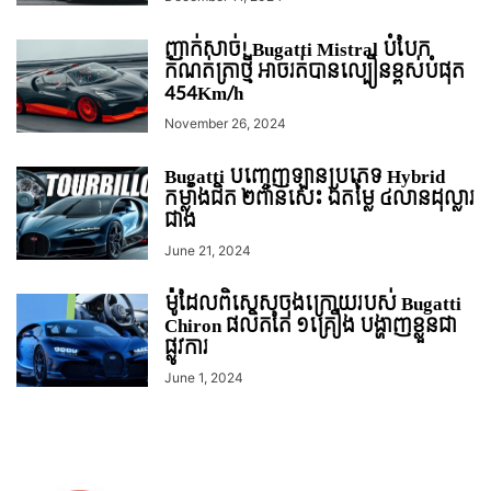
ញាក់សាច់! Bugatti Mistral បំបែក
កំណត់ត្រាថ្មី អាចរត់បានល្បឿនខ្ពស់បំផុត
454Km/h
November 26, 2024
Bugatti បញ្ចេញឡានប្រភេទ Hybrid
កម្លាំងជិត ២ពាន់សេះ ឯតម្លៃ ៤លានដុល្លារ
ជាង
June 21, 2024
ម៉ូដែលពិសេសចុងក្រោយរបស់ Bugatti
Chiron ផលិតតែ ១គ្រឿង បង្ហាញខ្លួនជា
ផ្លូវការ
June 1, 2024