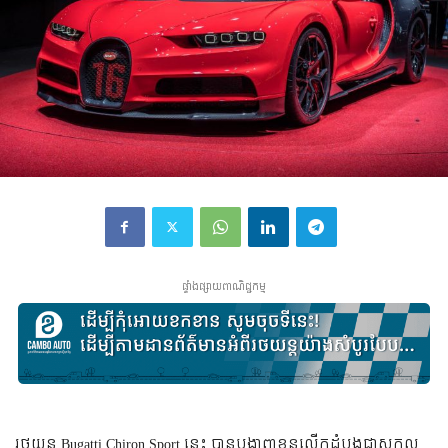
ផ្ទាំងផ្សាយពាណិជ្ជកម្ម
រថយន្ត Bugatti Chiron Sport នេះ បាន​បង្ហាញ​ខ្លួន​លើក​ដំបូង​ជា​សកល