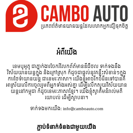
អំពី​យើង
ខេមបូអូតូ ជាភ្នាក់ងារចែករំលែកព័ត៍មានឌីជីថល ទាក់ទងនឹង
វិស័យយានយន្តក្នុង និងក្រៅស្រុក ក៏ដូចជាផ្តល់នូវគន្លឹះសំខាន់ៗក្នុង
ការថែទំាយានយន្ត ជាខេមរៈភាសា។ យើងខ្ញុំអាចរីកចំរើនទៅបានគឺ
អាស្រ័យលើការចូលរួមពីអ្នកទាំងអស់គ្នា ដើម្បីលើកស្ទួយវិស័យយាន
យន្តនៅកម្ពុជា ក៏ដូចខេមរៈភាសាខ្មែរ។ យើងខ្ញុំស្វាគមន៌រាល់មតិ
យោបល់ ដើម្បីស្ថាបនា។
ទាក់ទង​មក​យើង:
info@camboauto.com
ភ្ជាប់ទំនាក់ទំនងជាមួយយើង