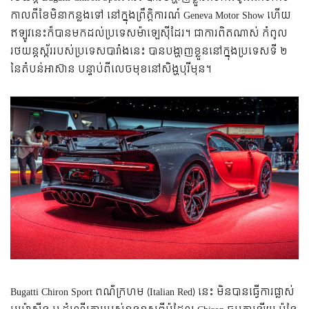
កាល​ពី​ខែ​មិនា​កន្លង​ទៅ​ នៅ​ក្នុង​ព្រឹត្តិការណ៍ Geneva Motor Show ហើយ​
ឥឡូវ​នេះ​ក៏​បាន​មក​ដល់​ប្រទេស​ម៉ាឡេស៊ី​ដែរ។ ជា​ការ​ពិត​ណាស់ កំពូល​
រថយន្ត​ស្ព័រ​របស់​ប្រទេស​បារាំង​នេះ បាន​បង្ហាញ​ខ្លួន​នៅ​ក្នុង​ប្រទេស​ទី ២
នៃ​តំបន់​អាស៊ាន បន្ទាប់​ពី​លេច​មុខ​នៅ​សិង្ហបុរី​មុន។
Bugatti Chiron Sport ពណ៌​ក្រហម (Italian Red) នេះ មិន​បាន​ធ្វើ​ការ​ផ្លាស់