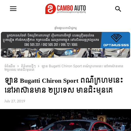
ផ្ទាំងផ្សាយពាណិជ្ជកម្ម
ទំព័រដើម
ព័ត៍មានថ្មីៗ
ឡាន Bugatti Chiron Sport ពណ៌ក្រហមនេះ នៅអាស៊ានមាន
២ប្រទេស មានជិះមុនគេ
ឡាន Bugatti Chiron Sport ពណ៌ក្រហមនេះ
នៅអាស៊ានមាន ២ប្រទេស មានជិះមុនគេ
July 27, 2019