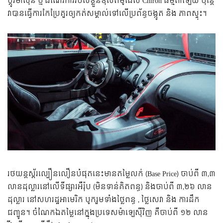
ប្ដូរ​ម៉ាស៊ីន ឬ ដំណើរការ​របស់​ខ្លួន​ខុស​ពី​ម៉ូដែល Chiron ធម្មតា​ឡើយ ប៉ុន្តែ​
វា​បាន​ធ្វើ​ការ​កែប្រែ​គួរ​ឲ្យ​កត់សម្គាល់​ទៅ​លើ​ប្រព័ន្ធ​ចង្កូត និង ភាព​ស្ទុះ។
រថយន្ត​ស្ព័រ​ល្បឿន​លឿន​បំផុត​នេះ​មាន​តម្លៃ​លក់ (Base Price) ចាប់​ពី ៣,៣
លាន​ដុល្លារ​នៅ​លើ​ទីផ្សារ​អឺរ៉ុប (មិន​ទាន់​គិត​ពន្ធ) និង​ចាប់​ពី ៣,២៦ លាន​
ដុល្លារ នៅ​សហរដ្ឋអាមេរិក បូក​រួម​ទាំង​ថ្លៃ​ពន្ធ , ថ្លៃ​សេវា និង ការ​ដឹក​
ជញ្ជូន។ ចំណែក​ឯ​តម្លៃ​នៅ​ក្នុង​ប្រទេស​ម៉ាឡេស៊ី​វិញ គឺ​ចាប់​ពី ១២ លាន​