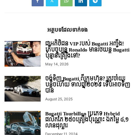
អត្ថបទ​ដែល​ទាក់ទង
ជាអតិថិជន VIP របស់ Bugatti អញ្ចឹង!
តើបច្ចុប្បន្ន Ronaldo មានរថយន្ត Bugatti
ប៉ុន្មានគ្រឿងទៅ?
May 14, 2026
ចង់ទិញ Bugatti ពីក្រុមហ៊ុន? ត្រូវចាំយូរ
បន្តិចហើយ ទាល់ឆ្នាំ២០២៩ ទើបអាចទិញ
បាន
August 25, 2025
Bugatti Tourbillon ប្រភេទ Hybrid
ផលិតតែ ២៥០គ្រឿងប៉ុណ្ណោះ ឯតម្លៃ ៤,១
លានដុល្លារ
December 11, 2024