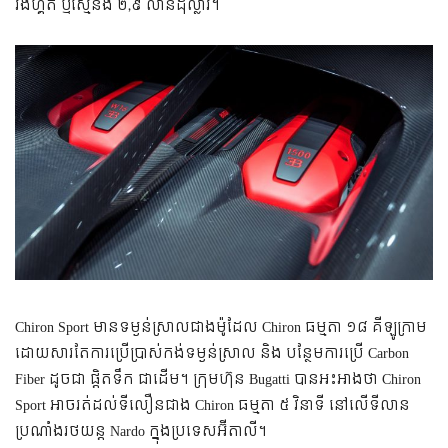
រីងហ្គីត ឬ​ស្មើ​នឹង ២,៩ លាន​ដុល្លារ។
Chiron Sport មាន​ទម្ងន់​ស្រាល​ជាង​ម៉ូដែល Chiron ធម្មតា ១៨ គីឡូក្រាម
ដោយសារតែ​ការ​ប្រើប្រាស់​កង់​ទម្ងន់​ស្រាល និង បន្ថែម​ការ​ប្រើ Carbon
Fiber ដូចជា ផ្ដិត​ទឹក ជាដើម។ ក្រុមហ៊ុន Bugatti បាន​អះអាង​ថា Chiron
Sport អាច​រត់​ដល់​ទី​លឿន​ជាង Chiron ធម្មតា ៥ វិនាទី នៅ​លើ​ទីលាន​
ប្រណាំង​រថយន្ត Nardo ក្នុង​ប្រទេស​អ៊ីតាលី។