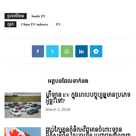
ប្រភព​ព័ត៌មាន
Inside EV
ស្លាក
China EV industry
EV
អត្ថបទ​ដែល​ទាក់ទង
តើឡាន EV ក្នុងពេលបច្ចុប្បន្នមានប្រភេទ
អ្វីខ្លះទៅ?
March 2, 2026
ធ្លាប់តែមានគំនិតអវិជ្ជមានចំពោះឡាន