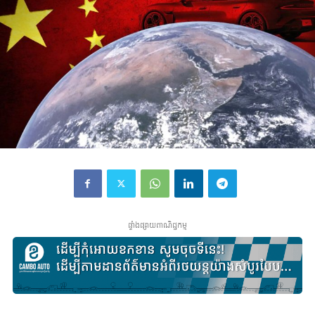
ផ្ទាំងផ្សាយពាណិជ្ជកម្ម