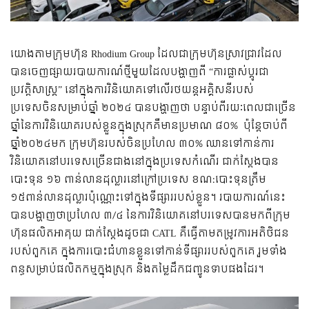
យោងតាមក្រុមហ៊ុន Rhodium Group ដែលជាក្រុមហ៊ុនស្រាវជ្រាវដែល
បានចេញផ្សាយរបាយការណ៍ថ្មីមួយដែលបង្ហាញពី “ការផ្លាស់ប្តូរជា
ប្រវត្តិសាស្ត្រ” នៅក្នុងការវិនិយោគ​ទៅលើរថយន្តអគ្គិសនីរបស់
ប្រទេសចិនសម្រាប់ឆ្នាំ ២០២៤ បានបង្ហាញថា បន្ទាប់ពីរយៈពេលជាច្រើន
ឆ្នាំនៃការវិនិយោគរបស់ខ្លួនក្នុងស្រុកគឺមានប្រមាណ ៨០% ប៉ុន្តែចាប់ពី
ឆ្នាំ២០២៤មក ក្រុមហ៊ុនរបស់ចិនប្រហែល ៣០% ឈានទៅកាន់ការ
វិនិយោគនៅបរទេសច្រើនជាងនៅក្នុងប្រទេសកំណើរ ជាក់ស្តែងបាន
បោះទុន ១៦ ពាន់លានដុល្លារនៅក្រៅប្រទេស ខណ:បោះទុនត្រឹម
១៥ពាន់លានដុល្លារប៉ុណ្ណោះទៅក្នុងទីផ្សាររបស់ខ្លួន។ របាយ​ការណ៍​នេះ
បានបង្ហាញថាប្រហែល​ ៣/៤ ​នៃ​ការ​វិនិយោគ​នៅ​បរទេស​បាន​មក​ពី​ក្រុម
ហ៊ុន​ផលិត​អាគុយ ជាក់ស្តែងដូចជា CATL គឺធ្វើតាមតម្រូវការអតិថិជន
របស់ពួកគេ ក្នុងការបោះជំហានខ្លួនទៅកាន់ទីផ្សាររបស់ពួកគេ រួមទាំង
ពន្ធសម្រាប់ផលិតកម្មក្នុងស្រុក និងតម្លៃដឹកជញ្ជូនទាបផងដែរ។