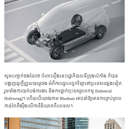
សូមបញ្ជាក់ផងដែរថា ចំពោះរឿងនេះរដ្ឋាភិបាលទីក្រុងប៉េកាំង ក៏បាន
បង្ហាញនូវក្តីព្រួយបារម្ភផង អំពីការផ្ទេរបច្ចេកវិទ្យាទៅប្រទេសផ្សេងទៀត
រួមទាំងការបាត់បង់ការងារ និងការធ្លាក់ចុះឧស្សាហកម្ម (Industrial
Hollowing)។ ហើយ​បើ​យោង​តាម​ Rhodium អាច​នាំ​ឱ្យ​មាន​ការ​គ្រប់​គ្រល​
កាន់​តែ​តឹងរ៉ឹង​លើ​ការ​វិនិយោគពី​បរទេស។