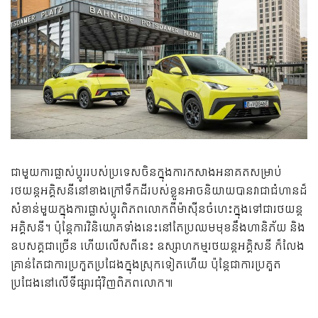
ជាមួយការផ្លាស់ប្តូររបស់ប្រទេសចិនក្នុងការកសាងអនាគតសម្រាប់
រថយន្តអគ្គិសនីនៅខាងក្រៅទឹកដីរបស់ខ្លួនអាចនិយាយបានវាជាជំហានដ៏
សំខាន់មួយក្នុងការផ្លាស់ប្តូរពិភពលោកពីម៉ាស៊ីនចំហេះក្នុងទៅជារថយន្ត
អគ្គិសនី។ ប៉ុន្តែការវិនិយោគទាំងនេះនៅតែប្រឈមមុខនឹងហានិភ័យ និង
ឧបសគ្គជាច្រើន
ហើយលើសពីនេះ ឧស្សាហកម្មរថយន្តអគ្គិសនី ក៏លែង
គ្រាន់តែជាការប្រកួតប្រជែងក្នុងស្រុកទៀតហើយ ប៉ុន្តែជាការប្រគួត
ប្រជែងនៅលើទីផ្សារជុំវិញពិភពលោក៕