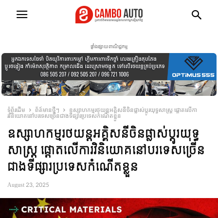
ផ្ទាំងផ្សាយពាណិជ្ជកម្ម
ទំព័រដើម
ព័ត៍មានថ្មីៗ
ឧស្សាហកម្មរថយន្តអគ្គិសនីចិនផ្លាស់ប្តូរយុទ្ធសាស្ត្រ ផ្តោតលើកា
រវិនិយោគនៅបរទេសច្រើនជាងទីផ្សារប្រទេសកំណើតខ្លួន
ឧស្សាហកម្មរថយន្តអគ្គិសនីចិនផ្លាស់ប្តូរយុទ្ធ
សាស្ត្រ ផ្តោតលើការវិនិយោគនៅបរទេសច្រើន
ជាងទីផ្សារប្រទេសកំណើតខ្លួន
August 23, 2025