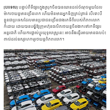
[បរទេស]
បន្ទាប់ពីទីផ្សារក្នុងស្រុកចិនបានឈានដល់ចំណុចមួយដែល
ម៉ាករថយន្តមានច្រើនពេក ហើយមិនមានអ្នកទិញគ្រប់គ្រាន់ បើទោះបី
ខ្លួនជាប្រទេសដែលមានប្រជាជនច្រើនជាងគេទីពីររបស់ពិភពលោក
ក៏ដោយ ដោយបានបង្ខំឱ្យក្រុមហ៊ុនផលិតរថយន្តចិនងាកទៅរកទីផ្សារ
អន្តរជាតិ ហើយការផ្លាស់ប្តូរយុទ្ធសាស្ត្រនេះ អាចនឹងធ្វើអោយមានផលប៉ះ
ពាល់ដល់ឧស្សាហកម្មរថយន្តពិភពលោក។