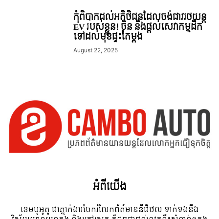
កុំពិបាកដល់អតិថិជនដែលចង់ជាវរថយន្ត
EV របស់ខ្លួន! ចិន នឹងផ្តល់សេវាកម្មដឹក
ទៅដល់មុខផ្ទះតែម្តង
August 22, 2025
អំពី​យើង
ខេមបូអូតូ ជាភ្នាក់ងារចែករំលែកព័ត៍មានឌីជីថល ទាក់ទងនឹង