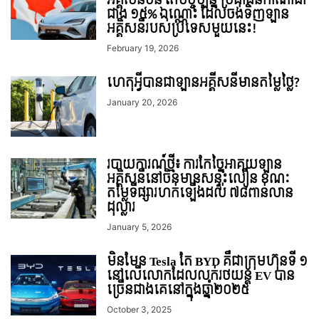
អគ្គិសនីចិន តែបច្ចុប្បន្ន ប្រជាជនកាណាដា
ជាង ១៥% ឯណ្ណោះ ដែលចង់ទិញឡាន
អគ្គិសនីរបស់ប្រទេសមួយនេះ!
February 19, 2026
ហេតុអ្វីបានជាឡានអគ្គីសនីមានតម្លៃថ្លៃ?
January 20, 2026
របាយការណ៍ថ្មី៖ ការកែច្នៃអាគុយឡាន
អគ្គិសនីនៅចិនមានសន្ទុះលឿន ខណៈ
តម្លៃទីផ្សារហក់ឡើងដល់ ៧៨ពាន់លាន
ដុល្លារ
January 5, 2026
មិនមែន Tesla តែ BYD គឺជាក្រុមហ៊ុនទី ១
នៅលើលោកដែលលក់រថយន្ត EV បាន
ច្រើនជាងគេនៅក្នុងឆ្នាំ២០២៥
October 3, 2025