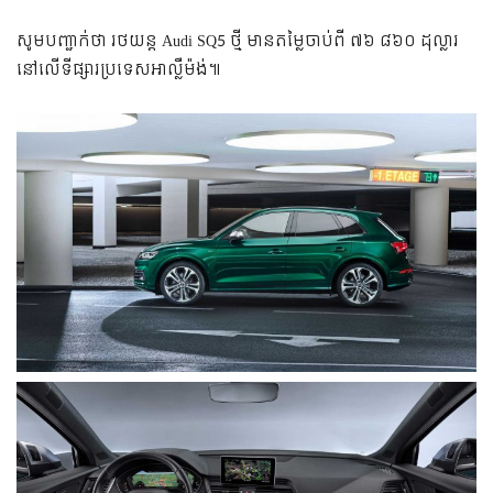
សូមបញ្ជាក់ថា រថយន្ត Audi SQ5 ថ្មី មាន​តម្លៃ​ចាប់​ពី ៧៦ ៨៦០ ដុល្លារ​
នៅ​លើ​ទីផ្សារ​ប្រទេស​អាល្លឺម៉ង់៕