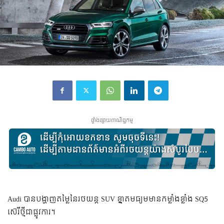
ផ្ទាំងផ្សាយពាណិជ្ជកម្ម
Audi បាន​បង្ហាញតម្លៃនៃរថយន្ត SUV ខ្នាតមធ្យមមានកម្លាំងខ្លាំង SQ5
ស៊េរី​ថ្មីជាផ្លូវការ។