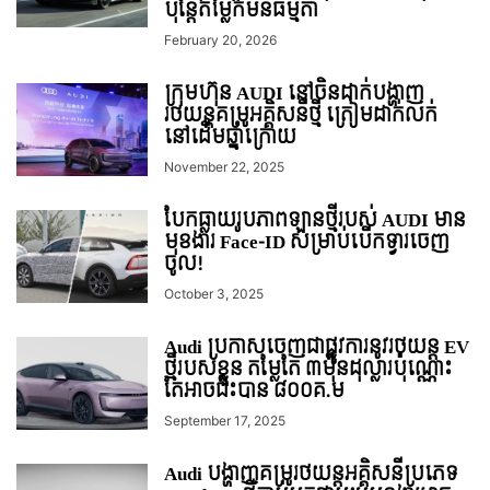
ប៉ុន្តែតម្លៃក៏មិនធម្មតា
February 20, 2026
ក្រុមហ៊ុន AUDI នៅចិនដាក់បង្ហាញ
រថយន្ដគម្រូអគ្គិសនីថ្មី ត្រៀមដាក់លក់
នៅដើមឆ្នាំក្រោយ
November 22, 2025
បែកធ្លាយរូបភាពឡានថ្មីរបស់​ AUDI មាន
មុខងារ Face-ID សម្រាប់បើកទ្វារចេញ
ចូល!
October 3, 2025
Audi ប្រកាសចេញជាផ្លូវការនូវរថយន្ត EV
ថ្មីរបស់ខ្លួន តម្លែតែ ៣មុឺនដុល្លារប៉ុណ្ណោះ
តែអាចជិះបាន ៨០០គ.ម
September 17, 2025
Audi បង្ហាញគម្រូរថយន្ដអគ្គិសនីប្រភេទ