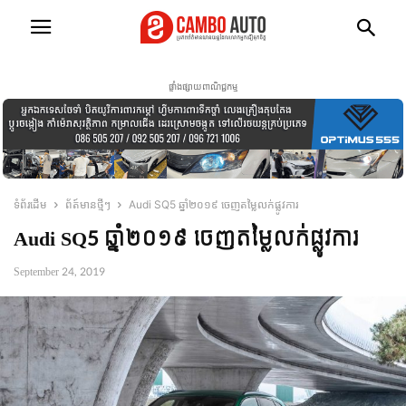
ផ្ទាំងផ្សាយពាណិជ្ជកម្ម
ទំព័រដើម
ព័ត៍មានថ្មីៗ
Audi SQ5 ឆ្នាំ២០១៩ ចេញតម្លៃលក់ផ្លូវការ
Audi SQ5 ឆ្នាំ២០១៩ ចេញតម្លៃលក់ផ្លូវការ
September 24, 2019