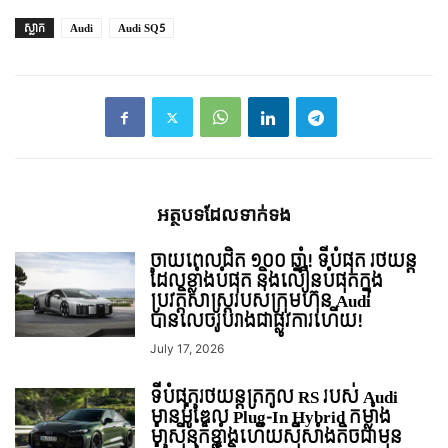
ស្លាក
Audi
Audi SQ5
អត្ថបទ​ដែល​ទាក់ទង
ចាយពេលជិត ១០០ ឆ្នាំ! ទីបំផុត រថយន្ត
ដែលខ្លាំងបំផុត និងលឿនបំផុតក្នុង
ប្រវត្តិសាស្ត្ររបស់ក្រុមហ៊ុន Audi
បានលេចរូបរាងជាផ្លូវការហើយ!
July 17, 2026
ទីបំផុតរថយន្ដត្រកូល RS របស់ Audi
មានម៉ូឌែល Plug-In Hybrid កម្លាំង
ម៉ាសុីនក៏ខ្លាំងហើយសុីសាំងតិចជាមុន