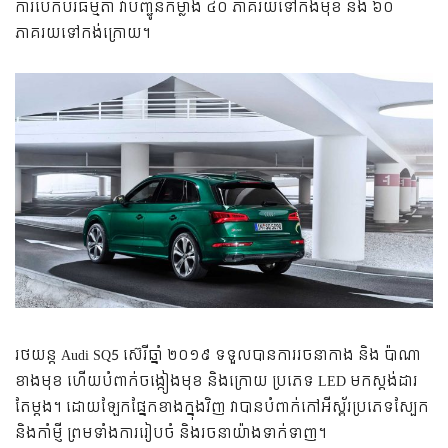
ការ​បើកបរ​ធម្មតា វា​បញ្ជូន​កម្លាំង ៤០ ភាគរយ​ទៅ​កង់​មុខ និង ៦០
ភាគរយ​ទៅ​កង់​ក្រោយ។
រថយន្ត​ Audi SQ5 ស៊េរី​ឆ្នាំ ២០១៩ ​ទទួល​បាន​ការ​រចនា​កាង និង ប៉ាណា​
ខាង​មុខ​ ហើយបំពាក់​ចង្កៀង​មុខ និង​ក្រោយ ប្រភេទ LED មក​ស្តង់ដារ​
តែម្តង។ ដោយឡែក​ផ្នែក​ខាង​ក្នុង​វិញ វា​បាន​បំពាក់​កៅអី​ស្ព័រ​ប្រភេទ​ស្បែក
និង​កាំម្ញី ព្រមទាំង​ការ​រៀបចំ និង​រចនា​យ៉ាង​ទាក់ទាញ។