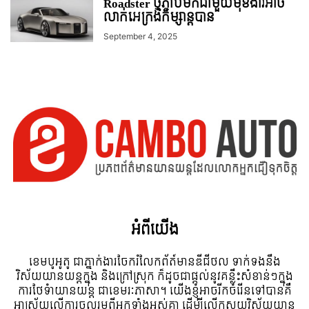
Roadster ថ្មីភ្ជាប់មកជាមួយមុខងារអាច
លាក់អេក្រង់កម្សាន្ដបាន
September 4, 2025
អំពី​យើង
ខេមបូអូតូ ជាភ្នាក់ងារចែករំលែកព័ត៍មានឌីជីថល ទាក់ទងនឹង
វិស័យយានយន្តក្នុង និងក្រៅស្រុក ក៏ដូចជាផ្តល់នូវគន្លឹះសំខាន់ៗក្នុង
ការថែទំាយានយន្ត ជាខេមរៈភាសា។ យើងខ្ញុំអាចរីកចំរើនទៅបានគឺ
អាស្រ័យលើការចូលរួមពីអ្នកទាំងអស់គ្នា ដើម្បីលើកស្ទួយវិស័យយាន