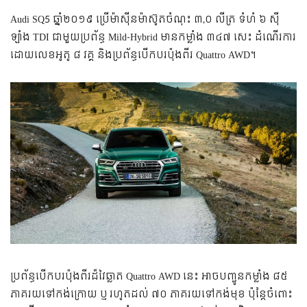
Audi SQ5 ឆ្នាំ២០១៩ ប្រើ​ម៉ាស៊ីន​ម៉ាស៊ូត​ចំណុះ ៣,០ លីត្រ ទំហំ ៦ ស៊ី
ឡាំង TDI ជាមួយ​​ប្រព័ន្ធ Mild-Hybrid មាន​កម្លាំង ៣៤៧ សេះ ដំណើរការ
ដោយលេខ​អូតូ ៨ វគ្គ និង​ប្រព័ន្ធ​បើកបរ​ប៉ុង​ពីរ Quattro AWD។
ប្រព័ន្ធ​បើកបរ​ប៉ុង​ពីរ​ដ៏​វៃឆ្លាត Quattro AWD ​នេះ អាច​បញ្ជូន​កម្លាំង​ ៨៥
ភាគរយ​ទៅ​កង់​​ក្រោយ ឬ រហូត​ដល់ ៧០ ភាគរយ​ទៅ​កង់​មុខ ប៉ុន្តែ​ចំពោះ​