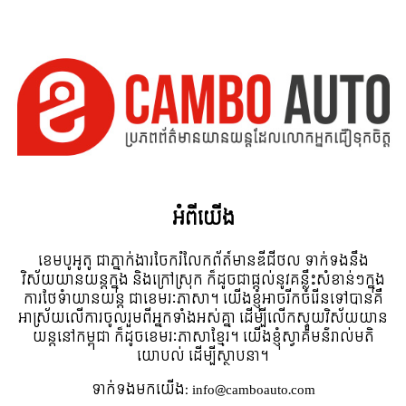
អំពី​យើង
ខេមបូអូតូ ជាភ្នាក់ងារចែករំលែកព័ត៍មានឌីជីថល ទាក់ទងនឹង
វិស័យយានយន្តក្នុង និងក្រៅស្រុក ក៏ដូចជាផ្តល់នូវគន្លឹះសំខាន់ៗក្នុង
ការថែទំាយានយន្ត ជាខេមរៈភាសា។ យើងខ្ញុំអាចរីកចំរើនទៅបានគឺ
អាស្រ័យលើការចូលរួមពីអ្នកទាំងអស់គ្នា ដើម្បីលើកស្ទួយវិស័យយាន
យន្តនៅកម្ពុជា ក៏ដូចខេមរៈភាសាខ្មែរ។ យើងខ្ញុំស្វាគមន៌រាល់មតិ
យោបល់ ដើម្បីស្ថាបនា។
ទាក់ទង​មក​យើង:
info@camboauto.com