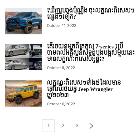
ឃើញរូបរាងប៉ុណ្ណឹង ចុះលក្ខណៈពិសេសៗ
ផ្សេងៗទៀត?
October 11, 2022
តើរថយន្តមកពីត្រកូល 7-series ប្រើ
ថាមពលអគ្គិសនីសុទ្ធដំបូងបង្អស់មួយនេះ
មានលក្ខណៈពិសេសអ្វីខ្លះ?
October 8, 2022
លក្ខណៈពិសេសៗទាំង៥ ដែលមាន
នៅលើរថយន្ត Jeep Wrangler
ឆ្នាំ២០២៣
October 6, 2022
1
2
3