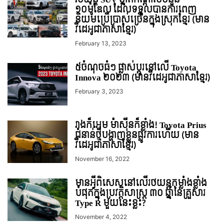
១០ម៉ូឌែល ដែលទទួលបានការពេញ
និយមប្រើប្រាស់ច្រើនក្នុងស្រុកខ្មែរ (មាន
វីដេអូជាភាសាខ្មែរ)
February 13, 2023
៥ចំណុចធំៗ ផ្លាស់ប្តូរនៅលើ Toyota
Innova ២០២៣ (មានវីដេអូជាភាសាខ្មែរ)
February 3, 2023
រាងក៏អេម ម៉ាស៊ីនក៏ខ្លាំង! Toyota Prius
ជំនាន់ថ្មីបង្ហាញខ្លួនផ្លូវការហើយ (មាន
វីដេអូជាភាសាខ្មែរ)
November 16, 2022
មានអ្វីពិសេសនៅលើរថយន្តកម្លាំងខ្លាំង
បំផុតក្នុងប្រវត្តិសាស្ត្រ ៣០ ឆ្នាំនៃគ្រួសារ
Type R មួយនេះខ្លះ?
November 4, 2022