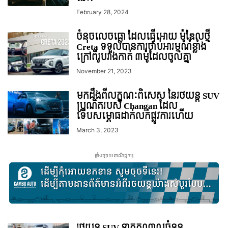
February 28, 2024
ចំនុចលេចធ្លោ ដែលធ្វើអោយ ម៉ូឌែលថ្មី
Creta ទទួលបានការចាប់អារម្មណ៍ខ្លាំង
ក្រៅពីរូបរាងកាត់ ៣ម៉ូដែលចូលគ្នា
November 21, 2023
មកដឹងពីលក្ខណៈពិសេស នៃរថយន្ត SUV
ប្រណិតរបស់ Changan ដែល
ទើបសម្ភោធដាក់លក់ផ្លូវការហើយ
March 3, 2023
ផ្ទាំងផ្សាយពាណិជ្ជកម្ម
រថយន្ត SUV ខ្នាតកណ្តាលចំនួន