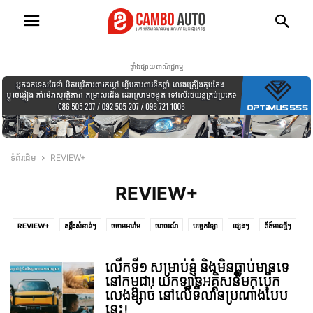
ផ្ទាំងផ្សាយពាណិជ្ជកម្ម
ទំព័រដើម
REVIEW+
REVIEW+
REVIEW+
គន្លឹះសំខាន់ៗ
ចចាមអារ៉ាម
ចរាចរណ៍
បច្ចេកវិទ្យា
ផ្សេងៗ
ព័ត៍មានថ្មីៗ
ព័ត៍មានទាន់ហេតុការណ៍
ពាណិជ្ជកម្ម
ម៉ូតូ
សង្គម និង សិល្បៈ
លើកទី១ សម្រាប់ខ្ញុំ និងមិនធ្លាប់មានទេ
នៅកម្ពុជា! យកឡានអគ្គិសនីមកបើក
លេងខ្សាច់ នៅលើទីលានប្រណាំងបែប
នេះ!