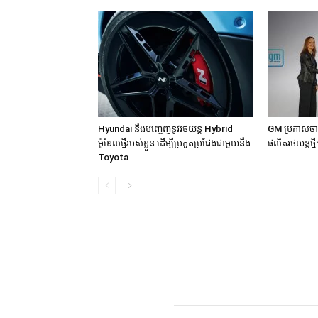
Hyundai នឹងបញ្ចេញនូវរថយន្ត Hybrid
GM ប្រកាសចាប
ម៉ូឌែលថ្មីរបស់ខ្លួន ដើម្បីប្រកួតប្រជែងជាមួយនឹង
ផលិតរថយន្តថ្ម
Toyota