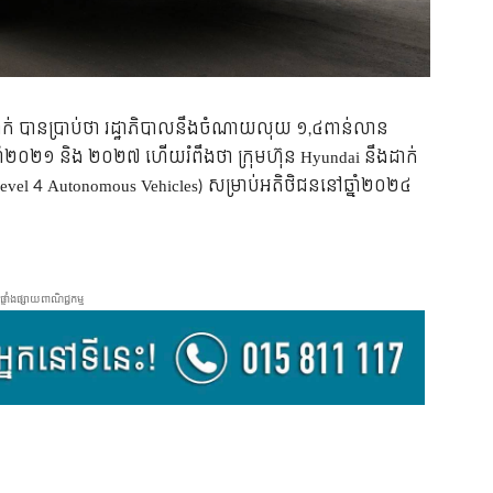
ងម្នាក់ បានប្រាប់ថា រដ្ឋាភិបាលនឹងចំណាយលុយ ១,៤ពាន់លាន
ាងឆ្នាំ២០២១ និង ២០២៧ ហើយរំពឹងថា ក្រុមហ៊ុន Hyundai នឹងដាក់
៤ (Level 4 Autonomous Vehicles) សម្រាប់អតិថិជននៅឆ្នាំ២០២៤
ផ្ទាំងផ្សាយពាណិជ្ជកម្ម