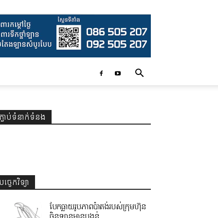
ភ្ជាប់ទំនាក់ទំនង
បច្ចេកវិទ្យា
បែកធ្លាយរូបភាពប៉ាតង់របស់ក្រុមហ៊ុន
ចិនឡានមានបង្គន់