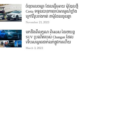
ចំនុចលេចធ្លោ ដែលធ្វើអោយ ម៉ូឌែលថ្មី
Creta ទទួលបានការចាប់អារម្មណ៍ខ្លាំង
ក្រៅពីរូបរាងកាត់ ៣ម៉ូដែលចូលគ្នា
November 21, 2023
មកដឹងពីលក្ខណៈពិសេស នៃរថយន្ត
SUV ប្រណិតរបស់ Changan ដែល
ទើបសម្ភោធដាក់លក់ផ្លូវការហើយ
March 3, 2023