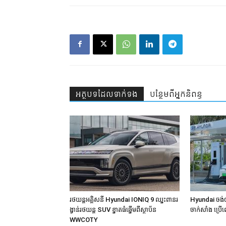
អត្ថបទ​ដែល​ទាក់ទង
បន្ថែម​ពី​អ្នកនិពន្ធ
រថយន្ដអគ្គិសនី Hyundai IONIQ 9 ឈ្នះពានរ
Hyundai ចង់
ង្វាន់រថយន្ត SUV ខ្នាតធំឆ្នើមពីស្ថាប័ន
ចាក់សាំង ប្រើ
WWCOTY