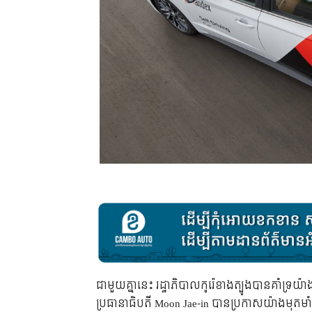
ជាមួយគ្នានេះ រដ្ឋាភិបាលកូរ៉េខាងត្បូងបានគាំទ
ប្រធានាធិបតី Moon Jae-in បានប្រកាសយ៉ាងមុតមា