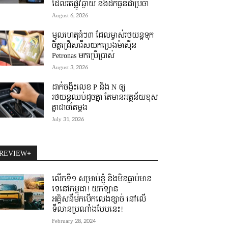
ដែលរត់ផ្លូវឆ្ងាយ និងដឹកធ្ងន់ជាប្រចាំ
August 6, 2026
មូលហេតុធំៗ៣ ដែលម្ចាស់រថយន្តទុក
ចិត្តជ្រើសរើសយកប្រេងម៉ាស៊ីន
Petronas មកប្រើប្រាស់
August 3, 2026
ដាក់ចង្កឹះលេខ P និង N ឲ្យ
រថយន្តឈប់ដូចគ្នា តែមានអត្ថន័យខុស
គ្នាដាច់តែម្តង
July 31, 2026
REVIEW+
លើកទី១ សម្រាប់ខ្ញុំ និងមិនធ្លាប់មាន
ទេនៅកម្ពុជា! យកឡាន
អគ្គិសនីមកបើកលេងខ្សាច់ នៅលើ
ទីលានប្រណាំងបែបនេះ!
February 28, 2024