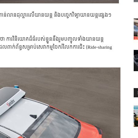
៥ពាន់លានដុល្លារលើយានយន្ត និងបច្ចេកវិទ្យាយានយន្តផ្សេងៗ
ថា ការវិនិយោគដ៏ធំរបស់ខ្លួននឹងរួមបញ្ចូលទាំងយានយន្ត
្យាដែលពាក់ព័ន្ធសម្រាប់សេវាកម្មចែករំលែកការជិះ (Ride-sharing