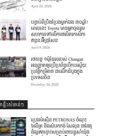
April 22, 2026
បន្ទាប់ពីប្រឹងប្រែងម្នាក់ឯង ៣០ឆ្នាំ! ​
ពេលនេះ Toyota មានអ្នកចូលរួម
សហការទៅលើការផលិតកោសិកា
ឥន្ធន:អ៊ីដ្រូសែន
April 9, 2026
រថយន្ត ១ម៉ូឌែលរបស់ Changan
អនុញ្ញាតឲ្យប្រើប្រព័ន្ធបើកបរស្វ័យ
ប្រវត្តិកម្រិត៣ ជាលើកដំបូងក្នុង
ប្រទេសចិន
December 16, 2025
គន្លឹះសំខាន់ៗ
ប្រេងម៉ាស៊ីន PETRONAS ចំណុះ
៦លីត្រ និងសំបកកង់ សៃលុន ជាដៃគូ
ដ៏ល្អឥតខ្ចោះសម្រាប់រថយន្តសាំយ៉ុង