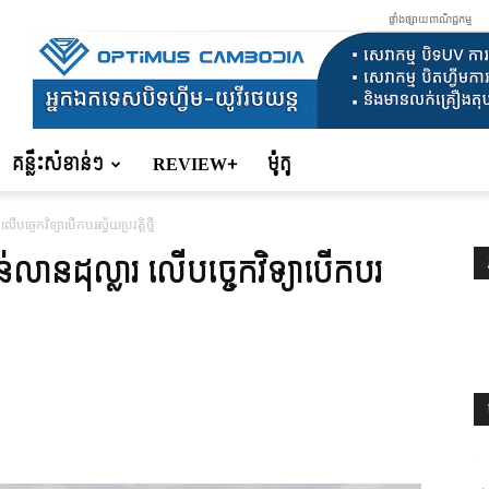
ផ្ទាំងផ្សាយពាណិជ្ជកម្ម
គន្លឹះសំខាន់ៗ
REVIEW+
ម៉ូតូ
េកវិទ្យាបើកបរស្វ័យប្រវត្តិថ្មី
ានដុល្លារ លើបច្ចេកវិទ្យាបើកបរ