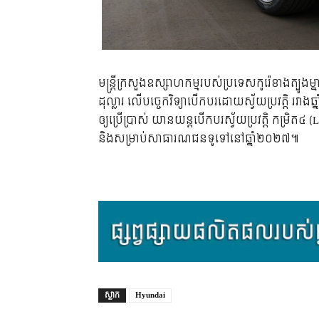
មន្ត្រីក្រសួងឧស្សាហកម្មរបស់ប្រទេសកូរ៉េខាងត្បូ
ដុល្លារ លើបច្ចេកវិទ្យាបើកបរដោយស្វ័យប្រវត្តិ រវ
ឲ្យប្រើប្រាស់ យានយន្តបើកបរស្វ័យប្រវត្តិ កម្រិត
និងសម្រាប់សាធារណជនទូទៅនៅឆ្នាំ២០២៧៕
ស្លាក
Hyundai