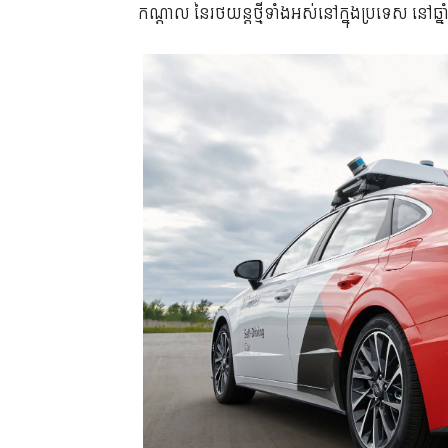
កណ្តាល នៃរថយន្តថ្មីទាំងអស់នៅក្នុងប្រទេស នៅឆ