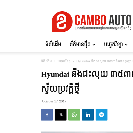
Cambo
Auto
ទំព័រដើម
ព័ត៍មានថ្មីៗ
បច្ចេកវិទ្យា
ទំព័រដើម
បច្ចេកវិទ្យា
Hyundai នឹងជះលុយ ៣៥ពាន់លានដុល្លារ លើបច្ច
Hyundai នឹងជះលុយ ៣៥ពាន់ល
ស្វ័យប្រវត្តិថ្មី
October 17, 2019