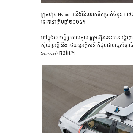
ក្រុមហ៊ុន Hyundai នឹងវិនិយោគទឹកប្រាក់ចំនួន ៣
ទៀតនៅត្រឹមឆ្នាំ២០២៥។
នៅក្នុងសេចក្តីប្រកាសមួយ ក្រុមហ៊ុននេះបានបង្ហាញ
ស្វ័យប្រវត្តិ និង រថយន្តអគ្គិសនី ក៏ដូចជាបច្ចេកវិទ
Services) ផងដែរ។