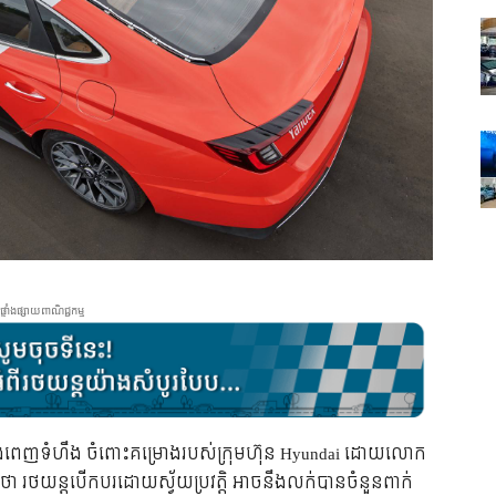
ផ្ទាំងផ្សាយពាណិជ្ជកម្ម
្រយ៉ាងពេញទំហឹង ចំពោះគម្រោងរបស់ក្រុមហ៊ុន Hyundai ដោយលោក
ំថា រថយន្តបើកបរដោយស្វ័យប្រវត្តិ អាចនឹងលក់បានចំនួនពាក់