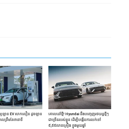
ឲ្យឡាន EV សាកលឿន ដូចឡាន
គោលដៅថ្មី! Hyundai នឹងបញ្ចេញរថយន្តថ្មីៗ
ពេលត្រឹមតែ៣នាទី
ជាច្រើនរបស់ខ្លួន ដើម្បីបង្កើនការលក់ទៅ
៥,៥៥លានគ្រឿង ក្នុងមួយឆ្នាំ