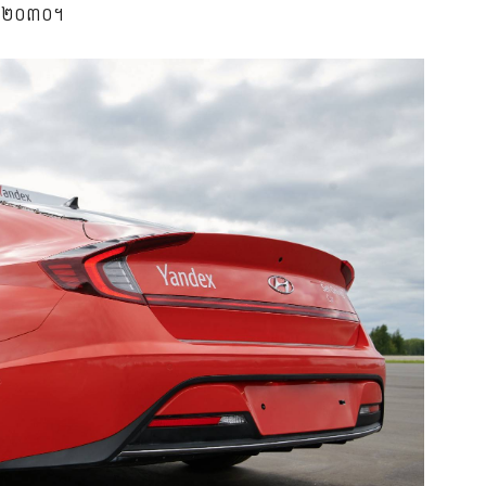
្នាំ២០៣០។