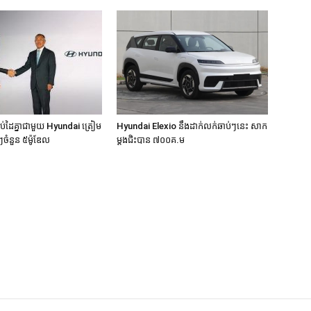
់ដៃគ្នាជាមួយ Hyundai ត្រៀម
Hyundai Elexio នឹងដាក់លក់ឆាប់ៗនេះ សាក
ីៗចំនួន ៥ម៉ូឌែល
ម្តងជិះបាន ៧០០គ.ម