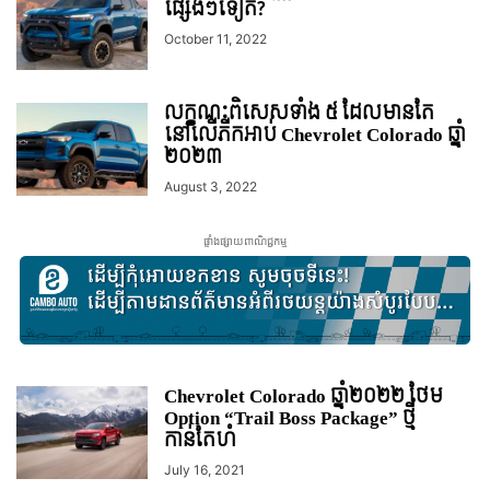
ផ្សេងៗទៀត?
October 11, 2022
លក្ខណៈ​ពិសេស​ទាំង ៥ ដែលមានតែ
នៅលើភីកអាប់ Chevrolet Colorado ឆ្នាំ
២០២៣
August 3, 2022
ផ្ទាំងផ្សាយពាណិជ្ជកម្ម
Chevrolet Colorado ឆ្នាំ២០២២ ថែម
Option “Trail Boss Package” ថ្មី
កាន់តែហំ
July 16, 2021