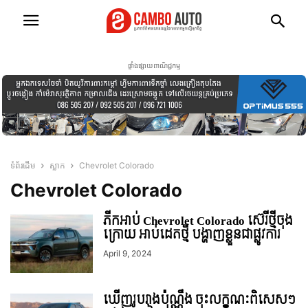
ផ្ទាំងផ្សាយពាណិជ្ជកម្ម
ទំព័រដើម
ស្លាក
Chevrolet Colorado
Chevrolet Colorado
ភីកអាប់ Chevrolet Colorado ស៊េរីថ្មីចុង
ក្រោយ អាប់ដេតថ្មី បង្ហាញខ្លួនជាផ្លូវការ
April 9, 2024
ឃើញរូបរាងប៉ុណ្ណឹង ចុះលក្ខណៈពិសេសៗ