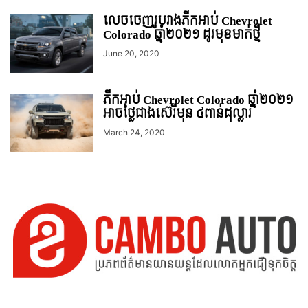
លេចចេញរូបរាងភីកអាប់ Chevrolet
Colorado ឆ្នាំ២០២១ ដូរមុខមាត់ថ្មី
June 20, 2020
ភីកអាប់ Chevrolet Colorado ឆ្នាំ២០២១
អាចថ្លៃជាងស៊េរីមុន ៤ពាន់ដុល្លារ
March 24, 2020