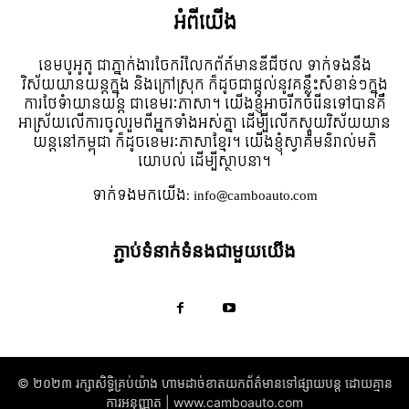
អំពី​យើង
ខេមបូអូតូ ជាភ្នាក់ងារចែករំលែកព័ត៍មានឌីជីថល ទាក់ទងនឹង
វិស័យយានយន្តក្នុង និងក្រៅស្រុក ក៏ដូចជាផ្តល់នូវគន្លឹះសំខាន់ៗក្នុង
ការថែទំាយានយន្ត ជាខេមរៈភាសា។ យើងខ្ញុំអាចរីកចំរើនទៅបានគឺ
អាស្រ័យលើការចូលរួមពីអ្នកទាំងអស់គ្នា ដើម្បីលើកស្ទួយវិស័យយាន
យន្តនៅកម្ពុជា ក៏ដូចខេមរៈភាសាខ្មែរ។ យើងខ្ញុំស្វាគមន៌រាល់មតិ
យោបល់ ដើម្បីស្ថាបនា។
ទាក់ទង​មក​យើង:
info@camboauto.com
ភ្ជាប់ទំនាក់ទំនងជាមួយយើង
© ២០២៣ រក្សាសិទ្ធិគ្រប់យ៉ាង​ ហាមដាច់ខាតយកព័ត៌មានទៅផ្សាយបន្ត ដោយគ្មាន
ការអនុញ្ញាត | www.camboauto.com