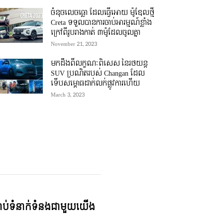
ចំនុចលេចធ្លោ ដែលធ្វើអោយ ម៉ូឌែលថ្មី
Creta ទទួលបានការចាប់អារម្មណ៍ខ្លាំង
ក្រៅពីរូបរាងកាត់ ៣ម៉ូដែលចូលគ្នា
November 21, 2023
មកដឹងពីលក្ខណៈពិសេស នៃរថយន្ត
SUV ប្រណិតរបស់ Changan ដែល
ទើបសម្ភោធដាក់លក់ផ្លូវការហើយ
March 3, 2023
្ជាប់ទំនាក់ទំនងជាមួយយើង