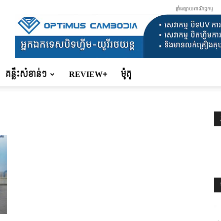
ផ្ទាំងផ្សាយពាណិជ្ជកម្ម
គន្លឹះសំខាន់ៗ
REVIEW+
ម៉ូតូ