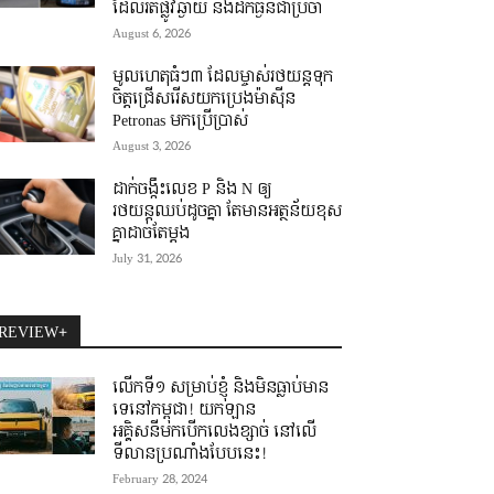
ដែលរត់ផ្លូវឆ្ងាយ និងដឹកធ្ងន់ជាប្រចាំ
August 6, 2026
មូលហេតុធំៗ៣ ដែលម្ចាស់រថយន្តទុក
ចិត្តជ្រើសរើសយកប្រេងម៉ាស៊ីន
Petronas មកប្រើប្រាស់
August 3, 2026
ដាក់ចង្កឹះលេខ P និង N ឲ្យ
រថយន្តឈប់ដូចគ្នា តែមានអត្ថន័យខុស
គ្នាដាច់តែម្តង
July 31, 2026
REVIEW+
លើកទី១ សម្រាប់ខ្ញុំ និងមិនធ្លាប់មាន
ទេនៅកម្ពុជា! យកឡាន
អគ្គិសនីមកបើកលេងខ្សាច់ នៅលើ
ទីលានប្រណាំងបែបនេះ!
February 28, 2024