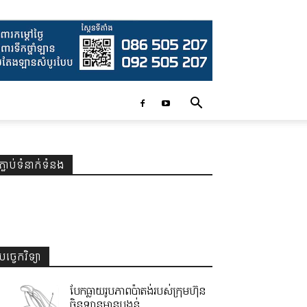
ភ្ជាប់ទំនាក់ទំនង
បច្ចេកវិទ្យា
បែកធ្លាយរូបភាពប៉ាតង់របស់ក្រុមហ៊ុន
ចិនឡានមានបង្គន់