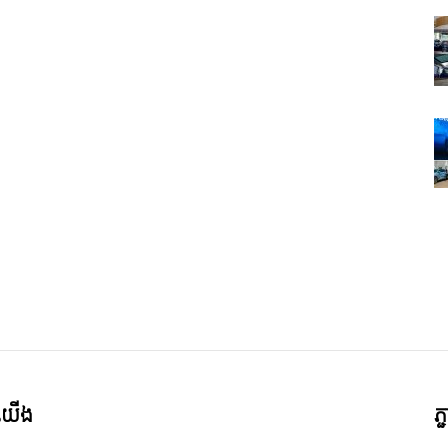
ី​យើង
ភ