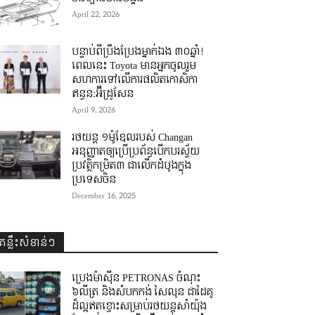
April 22, 2026
បន្ទាប់ពីប្រឹងប្រែងម្នាក់ឯង ៣០ឆ្នាំ! ​
ពេលនេះ Toyota មានអ្នកចូលរួម
សហការទៅលើការផលិតកោសិកា
ឥន្ធន:អ៊ីដ្រូសែន
April 9, 2026
រថយន្ត ១ម៉ូឌែលរបស់ Changan
អនុញ្ញាតឲ្យប្រើប្រព័ន្ធបើកបរស្វ័យ
ប្រវត្តិកម្រិត៣ ជាលើកដំបូងក្នុង
ប្រទេសចិន
December 16, 2025
គន្លឹះសំខាន់ៗ
ប្រេងម៉ាស៊ីន PETRONAS ចំណុះ
៦លីត្រ និងសំបកកង់ សៃលុន ជាដៃគូ
ដ៏ល្អឥតខ្ចោះសម្រាប់រថយន្តសាំយ៉ុង