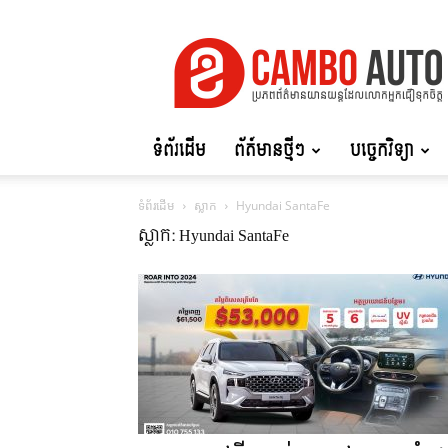
Cambo
Auto
ទំព័រដើម
ព័ត៍មានថ្មីៗ
បច្ចេកវិទ្យា
ទំព័រដើម
ស្លាក
Hyundai SantaFe
ស្លាក: Hyundai SantaFe