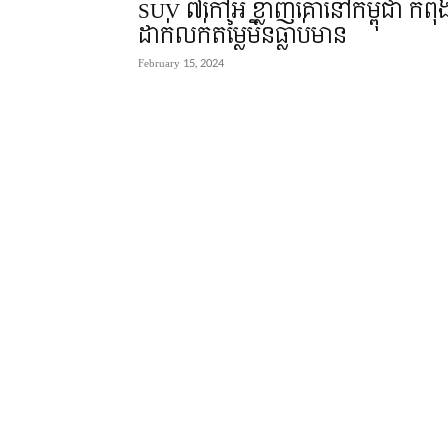
SUV ៧កៅអី ខ្លាញ់គោនៅកម្ពុជា កំពុ
ដាក់លក់តម្លៃមិនធ្លាប់មាន
February 15, 2024