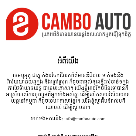
អំពី​យើង
ខេមបូអូតូ ជាភ្នាក់ងារចែករំលែកព័ត៍មានឌីជីថល ទាក់ទងនឹង
វិស័យយានយន្តក្នុង និងក្រៅស្រុក ក៏ដូចជាផ្តល់នូវគន្លឹះសំខាន់ៗក្នុង
ការថែទំាយានយន្ត ជាខេមរៈភាសា។ យើងខ្ញុំអាចរីកចំរើនទៅបានគឺ
អាស្រ័យលើការចូលរួមពីអ្នកទាំងអស់គ្នា ដើម្បីលើកស្ទួយវិស័យយាន
យន្តនៅកម្ពុជា ក៏ដូចខេមរៈភាសាខ្មែរ។ យើងខ្ញុំស្វាគមន៌រាល់មតិ
យោបល់ ដើម្បីស្ថាបនា។
ទាក់ទង​មក​យើង:
info@camboauto.com