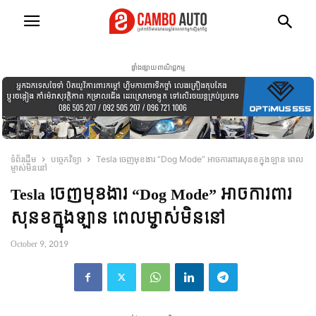
ផ្ទាំងផ្សាយពាណិជ្ជកម្ម
ទំព័រដើម
បច្ចេកវិទ្យា
Tesla ចេញមុខងារ “Dog Mode” អាចការពារសុនខក្នុងឡាន ពេល
ម្ចាស់មិននៅ
Tesla ចេញមុខងារ “Dog Mode” អាចការពារ
សុនខក្នុងឡាន ពេលម្ចាស់មិននៅ
October 9, 2019