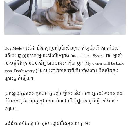
Dog Mode នេះ​ដែរ នឹង​រក្សា​ប្រព័ន្ធ​ម៉ាស៊ីន​ត្រជាក់​ឲ្យ​ដំណើរការ​ដដែល
ហើយ​បង្ហាញ​នូវ​សារ​មួយ​នៅ​លើ​អេក្រង់ Infotainment System ថា “ម្ចាស់​
របស់​ខ្ញុំ​នឹង​ត្រលប​មក​វិញ​ឆាប់ៗ​នេះ។ កុំ​បារម្ភ!” (My owner will be back
soon. Don’t worry!) ដែល​បញ្ជាក់​ថា​សត្វ​ចិញ្ចឹម​ទាំង​នោះ មិន​ស្ថិត​ក្នុង​
គ្រោះថ្នាក់​ឡើយ។
ប្រព័ន្ធ​សុវត្ថិភាព​សម្រាប់​សត្វ​ចិញ្ចឹម​ថ្មី​នេះ នឹង​ការពារ​អ្នក​ដទៃ​មិន​ឲ្យ​វាយ​
បំបែក​កញ្ចក់​រថយន្ត ក្នុង​គោលបំណង​ដើម្បី​ជួយ​សត្វ​ចិញ្ចឹម​ទាំង​នោះ​
ឡើយ៕
ចង់​ដឹង​កាន់​តែ​ច្បាស់ សូម​ទស្សនា​វីដេអូ​ខាង​ក្រោម៖