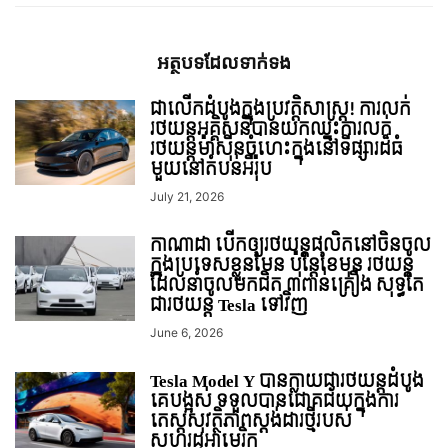
អត្ថបទ​ដែល​ទាក់ទង
ជាលើកដំបូងក្នុងប្រវត្តិសាស្ត្រ! ការលក់
រថយន្តអគ្គិសនីបានយកឈ្នះការលក់
រថយន្តម៉ាសុីនចំហេះក្នុងនៅទីផ្សារដ៏ធំ
មួយនៅតំបន់អឺរ៉ុប
July 21, 2026
កាណាដា បើកឲ្យរថយន្តផលិតនៅចិនចូល
ក្នុងប្រទេសខ្លួនមែន ប៉ុន្តែខែមុន រថយន្ត
ដែលនាំចូលមកជិត ៣ពាន់គ្រឿង សុទ្ធតែ
ជារថយន្ត Tesla ទៅវិញ
June 6, 2026
Tesla Model Y បានក្លាយជារថយន្តដំបូង
គេបង្អស់ ទទួលបានជោគជ័យក្នុងការ
តេស្តសុវត្ថិភាពស្តង់ដារថ្មីរបស់
សហរដ្ឋអាមេរិក