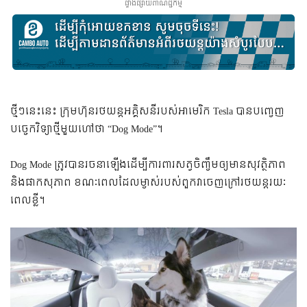
ផ្ទាំងផ្សាយពាណិជ្ជកម្ម
ថ្មីៗនេះ​នេះ ក្រុមហ៊ុន​រថយន្ត​អគ្គិសនី​របស់​អាមេរិក Tesla បាន​បញ្ចេញ​
បច្ចេកវិទ្យា​ថ្មី​មួយ​ហៅ​ថា “Dog Mode”។
Dog Mode ត្រូវ​បាន​រចនា​ឡើង​ដើម្បី​ការពារ​សត្វ​ចិញ្ចឹម​ឲ្យ​មាន​សុវត្ថិភាព
និង​ផាកសុភាព ខណៈ​ពេល​ដែល​ម្ចាស់​របស់​ពួក​វា​ចេញ​ក្រៅ​រថយន្ត​រយៈ​
ពេល​ខ្លី។