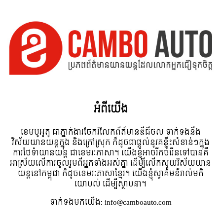
អំពី​យើង
ខេមបូអូតូ ជាភ្នាក់ងារចែករំលែកព័ត៍មានឌីជីថល ទាក់ទងនឹង
វិស័យយានយន្តក្នុង និងក្រៅស្រុក ក៏ដូចជាផ្តល់នូវគន្លឹះសំខាន់ៗក្នុង
ការថែទំាយានយន្ត ជាខេមរៈភាសា។ យើងខ្ញុំអាចរីកចំរើនទៅបានគឺ
អាស្រ័យលើការចូលរួមពីអ្នកទាំងអស់គ្នា ដើម្បីលើកស្ទួយវិស័យយាន
យន្តនៅកម្ពុជា ក៏ដូចខេមរៈភាសាខ្មែរ។ យើងខ្ញុំស្វាគមន៌រាល់មតិ
យោបល់ ដើម្បីស្ថាបនា។
ទាក់ទង​មក​យើង:
info@camboauto.com