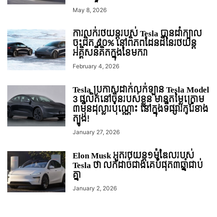
May 8, 2026
ការលក់រថយន្តរបស់ Tesla បានដាំក្បាល
ចុះជិត ៩០% នៅពិភពដែនដីនៃរថយន្ត
អគ្គិសនីគិតក្នុងខែមករា
February 4, 2026
Tesla ប្រកាសដាក់លក់ឡាន Tesla Model
3 ផលិតនៅចិនរបស់ខ្លួន មានតម្លៃក្រោម
៣ម៉ឺនដុល្លារប៉ុណ្ណោះ នៅក្នុងទីផ្សារកូរ៉េខាង
ត្បូង!
January 27, 2026
Elon Musk អួតរថយន្ត១ម៉ូឌែលរបស់
Tesla ថា លក់ដាច់ជាងគេបំផុត​៣ឆ្នាំជាប់
គ្នា
January 2, 2026