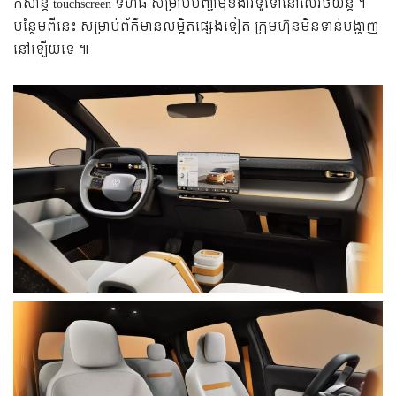
កំសាន្ត touchscreen ទំហំធំ សម្រាប់បញ្ជាមុខងារទូទៅនៅលើរថយន្ត ។
បន្ថែមពីនេះ សម្រាប់ព័ត៌មានលម្អិតផេ្សងទៀត ក្រុមហ៊ុនមិនទាន់បង្ហាញ
នៅឡើយទេ ៕