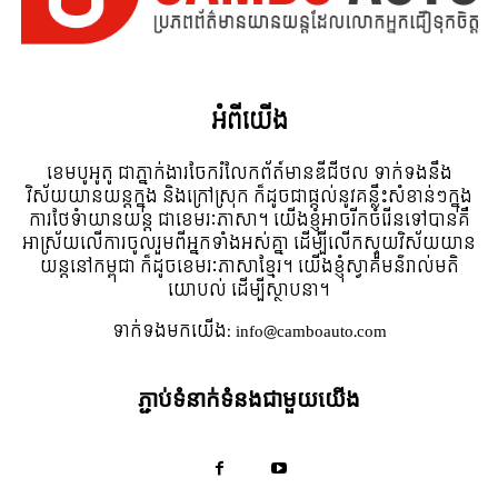
អំពី​យើង
ខេមបូអូតូ ជាភ្នាក់ងារចែករំលែកព័ត៍មានឌីជីថល ទាក់ទងនឹង
វិស័យយានយន្តក្នុង និងក្រៅស្រុក ក៏ដូចជាផ្តល់នូវគន្លឹះសំខាន់ៗក្នុង
ការថែទំាយានយន្ត ជាខេមរៈភាសា។ យើងខ្ញុំអាចរីកចំរើនទៅបានគឺ
អាស្រ័យលើការចូលរួមពីអ្នកទាំងអស់គ្នា ដើម្បីលើកស្ទួយវិស័យយាន
យន្តនៅកម្ពុជា ក៏ដូចខេមរៈភាសាខ្មែរ។ យើងខ្ញុំស្វាគមន៌រាល់មតិ
យោបល់ ដើម្បីស្ថាបនា។
ទាក់ទង​មក​យើង:
info@camboauto.com
ភ្ជាប់ទំនាក់ទំនងជាមួយយើង