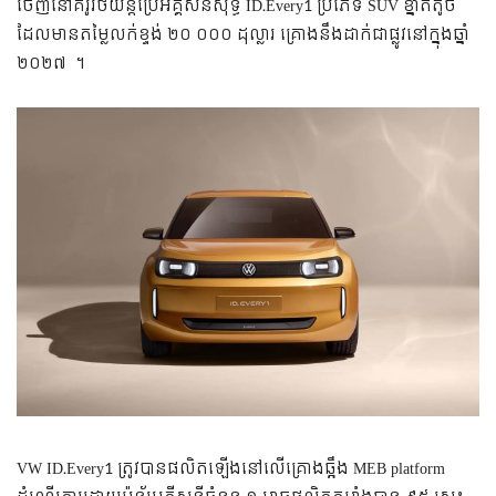
ចេញនៅគំរូរថយន្តប្រើអគ្គិសនីសុទ្ធ ID.Every1 ប្រភេទ SUV ខ្នាតតូច
ដែលមានតម្លៃលក់ខ្ទង់ ២០ ០០០ ដុល្លារ គ្រោងនឹងដាក់ជាផ្លូវនៅក្នុងឆ្នាំ
២០២៧ ។
VW ID.Every1 ត្រូវបានផលិតឡើងនៅលើគ្រោងឆ្អឹង MEB platform