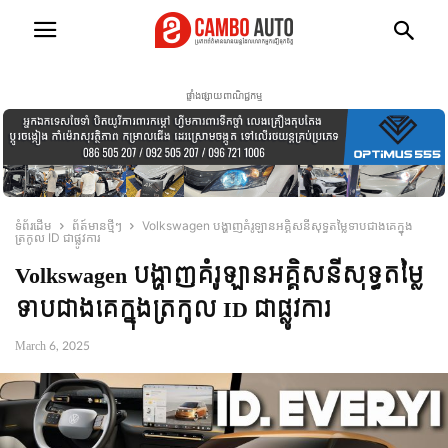
ផ្ទាំងផ្សាយពាណិជ្ជកម្ម
ទំព័រដើម
ព័ត៍មានថ្មីៗ
Volkswagen បង្ហាញគំរូឡានអគ្គិសនីសុទ្ធតម្លៃទាបជាងគេក្នុង
ត្រកូល ID ជាផ្លូវការ
Volkswagen បង្ហាញគំរូឡានអគ្គិសនីសុទ្ធតម្លៃ
ទាបជាងគេក្នុងត្រកូល ID ជាផ្លូវការ
March 6, 2025