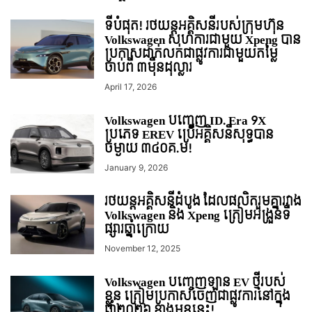
ទីបំផុត! រថយន្ដអគ្គិសនីរបស់ក្រុមហ៊ុន
Volkswagen សហការជាមួយ Xpeng បាន
ប្រកាសដាក់លក់ជាផ្លូវការជាមួយតម្លៃ
ចាប់ពី ៣មុឺនដុល្លារ
April 17, 2026
Volkswagen បញ្ចេញ ID. Era 9X
ប្រភេទ EREV ប្រើអគ្គិសនីសុទ្ធបាន
ចម្ងាយ ៣៤០គ.ម!
January 9, 2026
រថយន្តអគ្គិសនីដំបូង ដែលផលិតរួមគ្នារវាង
Volkswagen និង Xpeng ត្រៀមអង្រួនទី
ផ្សារឆ្នាំក្រោយ
November 12, 2025
Volkswagen បញ្ចេញឡាន EV ថ្មីរបស់
ខ្លួន ត្រៀមប្រកាសចេញជាផ្លូវការនៅក្នុង
ឆ្នាំ២០២៦ ខាងមុខនេះ!