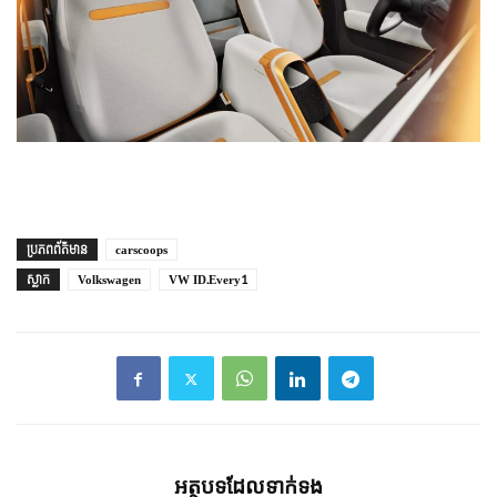
ប្រភព​ព័ត៌មាន
carscoops
ស្លាក
Volkswagen
VW ID.Every1
អត្ថបទ​ដែល​ទាក់ទង