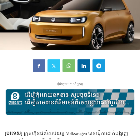
ផ្ទាំងផ្សាយពាណិជ្ជកម្ម
[បរទេស]
ក្រុមហ៊ុនផលិតរថយន្ត Volkswagen បានធ្វើការដាក់បង្ហាញ