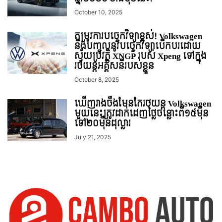
October 10, 2025
តម្រូវការបច្ចេកវិទ្យាខ្ពស់! Volkswagen
នឹងបញ្ចូលនូវបច្ចេកវិទ្យាបើកបរដោយ
ស្វ័យប្រវត្តិ XNGP របស់ Xpeng ទៅក្នុង
រថយន្តអគ្គិសនីរបស់ខ្លួន
October 8, 2025
ឃើញរាងចឹងមែនតែរថយន្ដ Volkswagen
មួយនេះត្រូវ​ដាក់​ដេញថ្លៃ​ចន្លោះពី១៥មុឺន
ទៅ២០មុឺនដុល្លារ
July 21, 2025