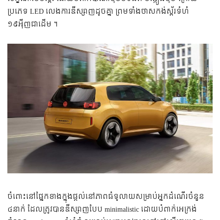
ប្រភេទ LED លេងការឌីស្សាញដូចគ្នា ព្រមទាំងថាសកង់ស្ព័រទំហំ
១៩អ៉ីញជាដើម ។
ចំពោះនៅផ្នែកខាងក្នុងផ្តល់នៅភាពធំទូលាយសម្រាប់អ្នកដំណើរចំនួន
៤នាក់ ដែលត្រូវបានឌីស្សាញបែប minimalistic ដោយបំពាក់អេក្រង់