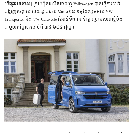
[ទីផ្សារបរទេស]
ក្រុមហ៊ុនផលិតរថយន្ត Volkswagen បានធ្វើការដាក់
បង្ហាញចេញនៅរថយន្តប្រភេទ Van ចំនួន ២ម៉ូដែលរួមមាន VW
Transporter និង VW Caravelle ជំនាន់ទី៧ នៅទីផ្សារប្រទេសអាល្លឺម៉ង់
ជាមួយតម្លៃលក់ចាប់ពី ៣៩ ៦៥៤ ដុល្លារ ។