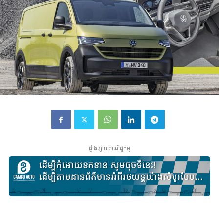
ផ្ទាំងផ្សាយពាណិជ្ជកម្ម