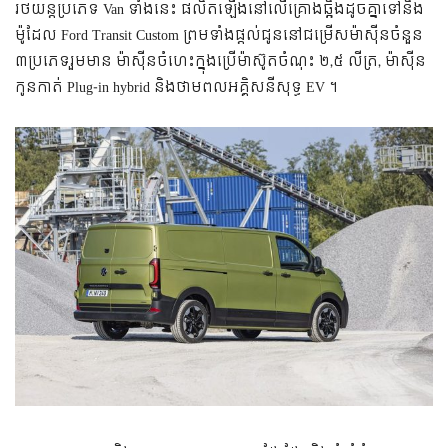
រថយន្តប្រភេទ Van ទាំងនេះ ផលិតឡើងនៅលើគ្រោងឆ្អឹងដូចគ្នាទៅនឹង
ម៉ូដែល Ford Transit Custom ព្រមទាំងផ្តល់ជូននៅជម្រើសម៉ាស៊ីនចំនួន
៣ប្រភេទរួមមាន ម៉ាស៊ីនចំហេះក្នុងប្រើម៉ាស៊ូតចំណុះ ២,៥ លីត្រ, ម៉ាស៊ីន
កូនកាត់ Plug-in hybrid និងថាមពលអគ្គិសនីសុទ្ធ EV ។