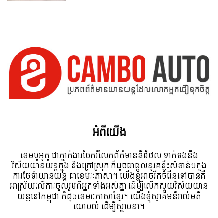
អំពី​យើង
ខេមបូអូតូ ជាភ្នាក់ងារចែករំលែកព័ត៍មានឌីជីថល ទាក់ទងនឹង
វិស័យយានយន្តក្នុង និងក្រៅស្រុក ក៏ដូចជាផ្តល់នូវគន្លឹះសំខាន់ៗក្នុង
ការថែទំាយានយន្ត ជាខេមរៈភាសា។ យើងខ្ញុំអាចរីកចំរើនទៅបានគឺ
អាស្រ័យលើការចូលរួមពីអ្នកទាំងអស់គ្នា ដើម្បីលើកស្ទួយវិស័យយាន
យន្តនៅកម្ពុជា ក៏ដូចខេមរៈភាសាខ្មែរ។ យើងខ្ញុំស្វាគមន៌រាល់មតិ
យោបល់ ដើម្បីស្ថាបនា។