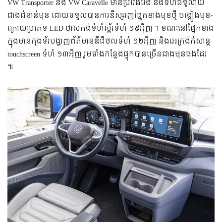
VW Transporter និង VW Caravelle មានប្រវែងវែង និងទំហំធំទូលាយ
ជាងជំនាន់មុន ដោយទទួលបានការឌីស្សាញផ្នែកខាងមុខថ្មី ចង្កៀងមុខ-
ក្រោយប្រភេទ LED ថាសកង់ទំហំស្ព័រទំហំ ១៩អ៉ីញ ។ ខណៈនៅផ្នែកខាង
ក្នុងមានកុងទ័របង្ហាញព័ត៌មានឌីជីថលទំហំ ១២អ៉ីញ និងអេក្រង់កំសាន្ត
touchscreen ទំហំ ១៣អ៉ីញ រួមទាំងកន្លែងផ្ទុកបានច្រើនជាងមុនផងដែរ
៕