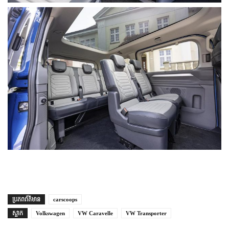
ប្រភព​ព័ត៌មាន
carscoops
ស្លាក
Volkswagen
VW Caravelle
VW Transporter