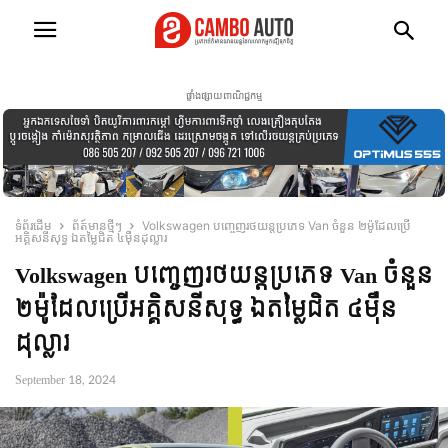
ផ្ទាំងផ្សាយពាណិជ្ជកម្ម
ទំព័រដើម
ព័ត៍មានថ្មីៗ
Volkswagen បញ្ចេញរថយន្តប្រភេទ Van ចំនួន ២ម៉ូដែលប្រើ
អគ្គិសនីសុទ្ធ ឯតម្លៃជិត ៤មុឺនដុល្លារ
Volkswagen បញ្ចេញរថយន្តប្រភេទ Van ចំនួន
២ម៉ូដែលប្រើអគ្គិសនីសុទ្ធ ឯតម្លៃជិត ៤មុឺន
ដុល្លារ
September 18, 2024