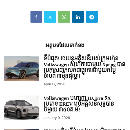
អត្ថបទ​ដែល​ទាក់ទង
ទីបំផុត! រថយន្ដអគ្គិសនីរបស់ក្រុមហ៊ុន
Volkswagen សហការជាមួយ Xpeng បាន
ប្រកាសដាក់លក់ជាផ្លូវការជាមួយតម្លៃ
ចាប់ពី ៣មុឺនដុល្លារ
April 17, 2026
Volkswagen បញ្ចេញ ID. Era 9X
ប្រភេទ EREV ប្រើអគ្គិសនីសុទ្ធបាន
ចម្ងាយ ៣៤០គ.ម!
January 9, 2026