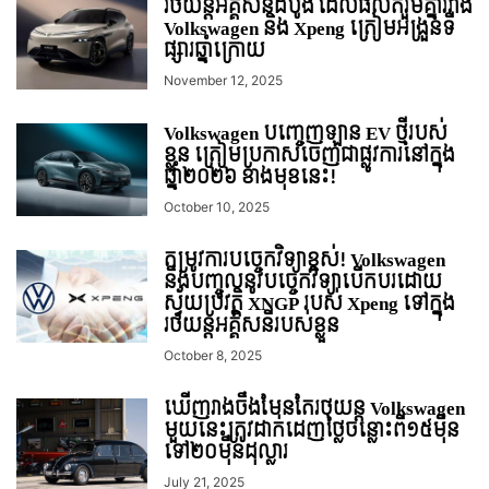
រថយន្តអគ្គិសនីដំបូង ដែលផលិតរួមគ្នារវាង
Volkswagen និង Xpeng ត្រៀមអង្រួនទី
ផ្សារឆ្នាំក្រោយ
November 12, 2025
Volkswagen បញ្ចេញឡាន EV ថ្មីរបស់
ខ្លួន ត្រៀមប្រកាសចេញជាផ្លូវការនៅក្នុង
ឆ្នាំ២០២៦ ខាងមុខនេះ!
October 10, 2025
តម្រូវការបច្ចេកវិទ្យាខ្ពស់! Volkswagen
នឹងបញ្ចូលនូវបច្ចេកវិទ្យាបើកបរដោយ
ស្វ័យប្រវត្តិ XNGP របស់ Xpeng ទៅក្នុង
រថយន្តអគ្គិសនីរបស់ខ្លួន
October 8, 2025
ឃើញរាងចឹងមែនតែរថយន្ដ Volkswagen
មួយនេះត្រូវ​ដាក់​ដេញថ្លៃ​ចន្លោះពី១៥មុឺន
ទៅ២០មុឺនដុល្លារ
July 21, 2025