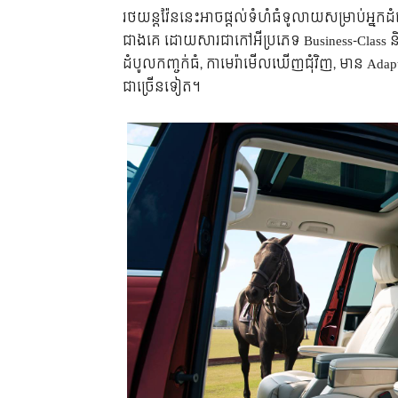
រថយន្ត​វ៉ែន​នេះ​អាច​ផ្ដល់​ទំហំ​ធំ​ទូលាយ​សម្រាប់​អ្នក​
ជាង​គេ ដោយសារ​ជា​កៅអី​ប្រភេទ Business-Class​​​ ន
ដំបូល​កញ្ចក់​ធំ, កាមេរ៉ា​មើល​ឃើញ​ជុំវិញ, មាន Adapt
ជា​ច្រើន​ទៀត។