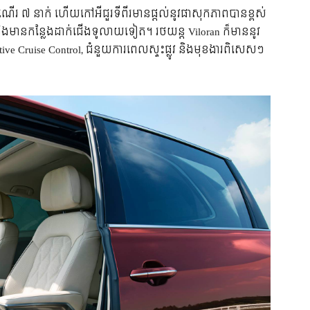
ដំណើរ ៧ នាក់ ហើយ​កៅអី​ជួរ​ទីពីរ​មាន​​ផ្ដល់​នូវ​ផាសុកភាព​បាន​ខ្ពស់​
ិង​មាន​កន្លែង​ដាក់​ជើង​ទូលាយ​ទៀត។ រថយន្ត Viloran ក៏​មាន​នូវ​
ive Cruise Control, ជំនួយ​ការ​ពេល​ស្ទះ​ផ្លូវ និង​មុខងារ​ពិសេសៗ​