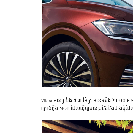
Vilora មាន​ប្រវែង ៥,៣ ម៉ែត្រ មាន​ទទឹង​ ២០០០ ម.ម ន
គ្រោង​ឆ្អឹង​ MQB ដែល​ធ្វើ​ឲ្យ​មាន​ប្រវែង​វែង​ជាង​ម៉