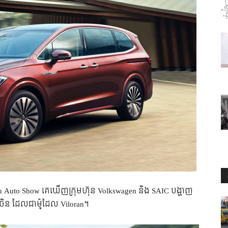
ngzhou Auto Show គេ​ឃើញ​ក្រុមហ៊ុន​ Volkswagen និង SAIC បង្ហាញ​
ទេស​ចិន ដែល​ជា​ម៉ូដែល Viloran។