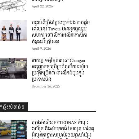
April 22, 2026
បន្ទាប់ពីប្រឹងប្រែងម្នាក់ឯង ៣០ឆ្នាំ! ​
ពេលនេះ Toyota មានអ្នកចូលរួម
សហការទៅលើការផលិតកោសិកា
ឥន្ធន:អ៊ីដ្រូសែន
April 9, 2026
រថយន្ត ១ម៉ូឌែលរបស់ Changan
អនុញ្ញាតឲ្យប្រើប្រព័ន្ធបើកបរស្វ័យ
ប្រវត្តិកម្រិត៣ ជាលើកដំបូងក្នុង
ប្រទេសចិន
December 16, 2025
គន្លឹះសំខាន់ៗ
ប្រេងម៉ាស៊ីន PETRONAS ចំណុះ
៦លីត្រ និងសំបកកង់ សៃលុន ជាដៃគូ
ដ៏ល្អឥតខ្ចោះសម្រាប់រថយន្តសាំយ៉ុង