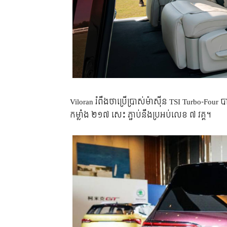
Viloran រំពឹង​ថា​ប្រើ​ប្រាស់​ម៉ាស៊ីន TSI Turbo-Fo
កម្លាំង ២១៧ សេះ ភ្ជាប់​នឹង​ប្រអប់​លេខ​ ៧ វគ្គ។