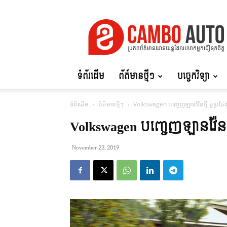
Cambo
Auto
ទំព័រដើម
ព័ត៍មានថ្មីៗ
បច្ចេកវិទ្យា
ទំព័រដើម
ព័ត៍មានថ្មីៗ
Volkswagen បញ្ចេញឡានវ៉ែនថ្មី គូប្រ
Volkswagen បញ្ចេញឡានវ៉ែនថ
November 23, 2019