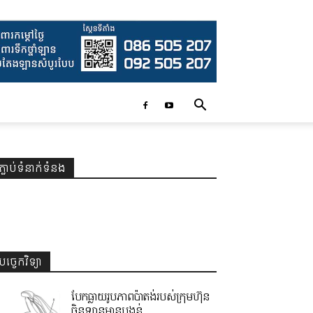
ភ្ជាប់ទំនាក់ទំនង
បច្ចេកវិទ្យា
បែកធ្លាយរូបភាពប៉ាតង់របស់ក្រុមហ៊ុន
ចិនឡានមានបង្គន់