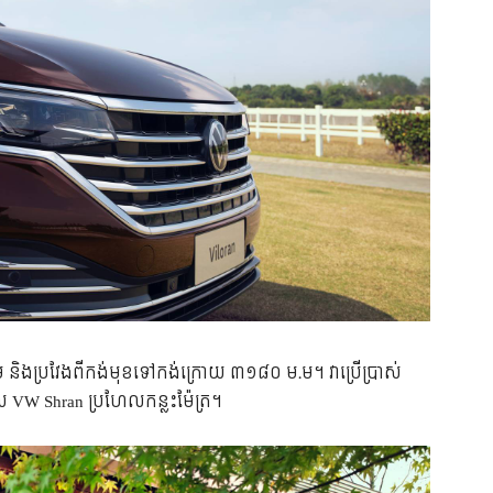
ិង​ប្រវែង​ពី​កង់​មុខ​ទៅ​កង់​ក្រោយ ៣១៨០ ម.ម។ វា​ប្រើ​ប្រាស់​
ូដែល VW Shran ប្រហែល​កន្លះ​ម៉ែត្រ។