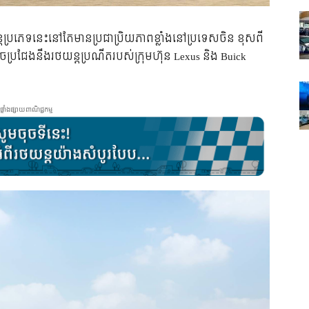
ត​ប្រភេទ​នេះ​នៅ​តែ​មាន​ប្រជាប្រិយភាព​ខ្លាំង​នៅ​ប្រទេស​ចិន ខុស​​ពី​
ប្រជែង​នឹង​រថយន្ត​ប្រណីត​របស់​ក្រុមហ៊ុន Lexus និង Buick
ផ្ទាំងផ្សាយពាណិជ្ជកម្ម