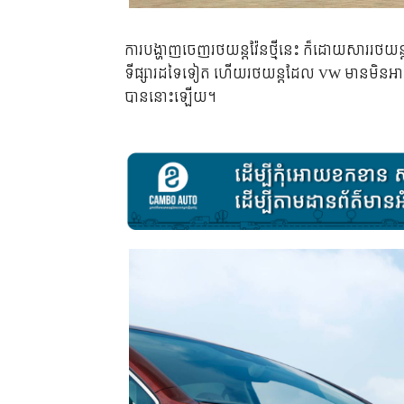
ការ​បង្ហាញ​ចេញ​រថយន្ត​វ៉ែន​ថ្មី​នេះ ក៏​ដោយ​សារ​រថយន្
ទីផ្សារ​ដទៃ​ទៀត ហើយ​រថយន្ត​ដែល VW មាន​មិន​អាច​
បាន​នោះ​ឡើយ។