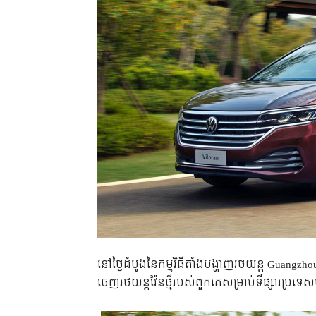
នៅ​ថ្ងៃ​ដំបូង​នៃ​កម្មវិធី​តាំង​បង្ហាញ​រថយន្ត​ Gua
ចេញ​រថយន្ត​វ៉ែន​ថ្មី​របស់​ពួក​គេ​​សម្រាប់​ទីផ្សារ​ប្រ