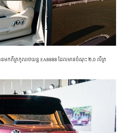
ur បាន​មក​ពី​ត្រកូល​រថយន្ត​ EA8888 ដែល​មាន​ចំណុះ ២,០ លីត្រ