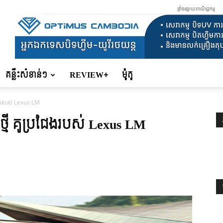
ផ្ទាំងផ្សាយពាណិជ្ជកម្ម
គន្លឹះសំខាន់ៗ
REVIEW+
ម៉ូតូ
ជែងរបស់ Lexus LM
្មី គូប្រជែងរបស់ Lexus LM