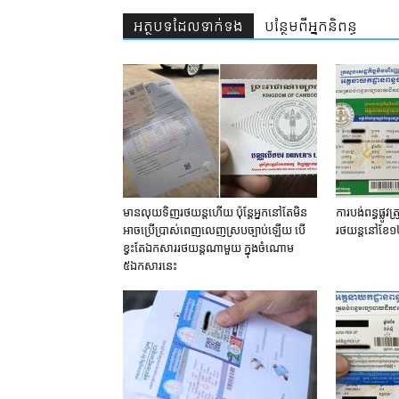
អត្ថបទ​ដែល​ទាក់ទង
បន្ថែម​ពី​អ្នកនិពន្ធ
មានលុយទិញរថយន្តហើយ ប៉ុន្តែអ្នកនៅតែមិន
ការបង់ពន្ធផ្លូវ
អាចប្រើប្រាស់ពេញលេញស្របច្បាប់ឡើយ បើ
រថយន្តនៅខែ១២ 
ខ្វះតែឯកសាររថយន្តណាមួយ ក្នុងចំណោម
៥ឯកសារនេះ