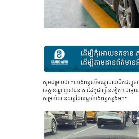
សូមជម្រាបថា ការបង់ពន្ធលើមធ្យោបាយដឹកជញ្ជូនន
ខេត្ត-ខណ្ឌ ឬនៅធនាគារដៃគូជាច្រើនទៀត។ ជាមួយគ
សម្រាប់យានយន្តដែលធ្លាប់បង់ពន្ធកន្លងមក។