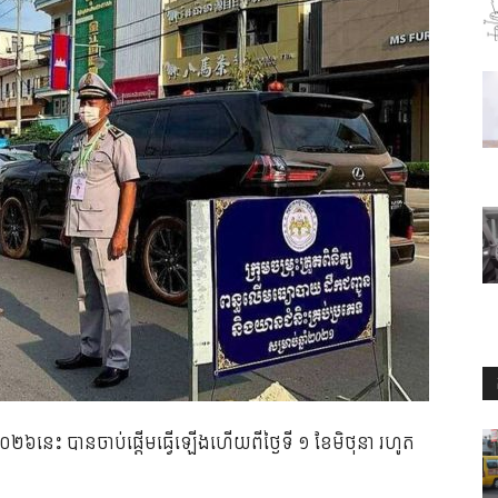
២០២៦នេះ បានចាប់ផ្តើមធ្វើឡើងហើយពីថ្ងៃទី ១ ខែមិថុនា រហូត