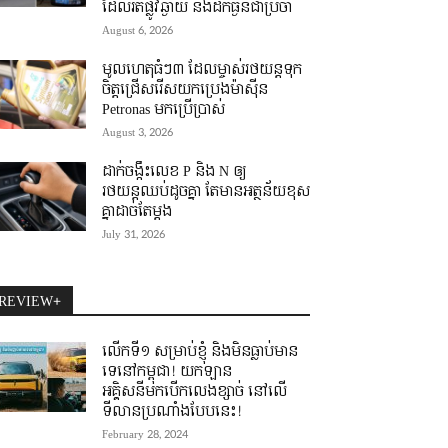
ដែលរត់ផ្លូវឆ្ងាយ និងដឹកធ្ងន់ជាប្រចាំ
August 6, 2026
មូលហេតុធំៗ៣ ដែលម្ចាស់រថយន្តទុក
ចិត្តជ្រើសរើសយកប្រេងម៉ាស៊ីន
Petronas មកប្រើប្រាស់
August 3, 2026
ដាក់ចង្កឹះលេខ P និង N ឲ្យ
រថយន្តឈប់ដូចគ្នា តែមានអត្ថន័យខុស
គ្នាដាច់តែម្តង
July 31, 2026
REVIEW+
លើកទី១ សម្រាប់ខ្ញុំ និងមិនធ្លាប់មាន
ទេនៅកម្ពុជា! យកឡាន
អគ្គិសនីមកបើកលេងខ្សាច់ នៅលើ
ទីលានប្រណាំងបែបនេះ!
February 28, 2024