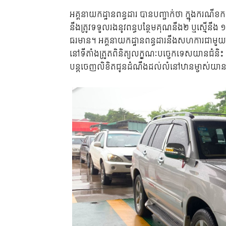
អគ្គនាយកដ្ឋានពន្ធដារ បានបញ្ជាក់ថា ក្នុងករណ
នឹងត្រូវទទួលរងនូវពន្ធបន្ថែមគុណនឹង២ ឬស្មើនឹង ១០
ធរមាន។ អគ្គនាយកដ្ឋានពន្ធដារនឹងសហការជាមួយក្រ
នៅទីតាំងត្រួតពិនិត្យលក្ខណៈបច្ចេកទេសយានជំនិះ (ឆ
បន្តចេញលិខិតជូនដំណឹងដល់លំនៅឋានម្ចាស់យានយ