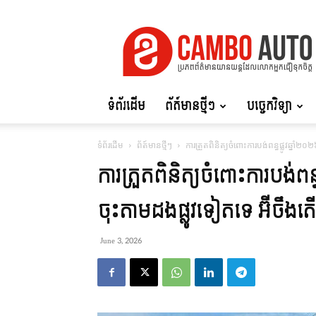
Cambo
Auto
ទំព័រដើម
ព័ត៍មានថ្មីៗ
បច្ចេកវិទ្យា
ទំព័រដើម
ព័ត៍មានថ្មីៗ
ការត្រួតពិនិត្យចំពោះការបង់ពន្ធផ្លូវឆ្នាំ២
ការត្រួតពិនិត្យចំពោះការបង់ពន្ធ
ចុះតាមដងផ្លូវទៀតទេ អ៊ីចឹងត
June 3, 2026