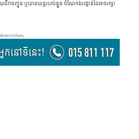
យដឹកជញ្ជូន ឬយានយន្តរបស់ខ្លួន ចំណែកឯបង្កាន់ដៃអាចរក្សា
ផ្ទាំងផ្សាយពាណិជ្ជកម្ម