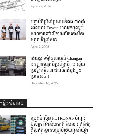
April 22, 2026
បន្ទាប់ពីប្រឹងប្រែងម្នាក់ឯង ៣០ឆ្នាំ! ​
ពេលនេះ Toyota មានអ្នកចូលរួម
សហការទៅលើការផលិតកោសិកា
ឥន្ធន:អ៊ីដ្រូសែន
April 9, 2026
រថយន្ត ១ម៉ូឌែលរបស់ Changan
អនុញ្ញាតឲ្យប្រើប្រព័ន្ធបើកបរស្វ័យ
ប្រវត្តិកម្រិត៣ ជាលើកដំបូងក្នុង
ប្រទេសចិន
December 16, 2025
គន្លឹះសំខាន់ៗ
ប្រេងម៉ាស៊ីន PETRONAS ចំណុះ
៦លីត្រ និងសំបកកង់ សៃលុន ជាដៃគូ
ដ៏ល្អឥតខ្ចោះសម្រាប់រថយន្តសាំយ៉ុង