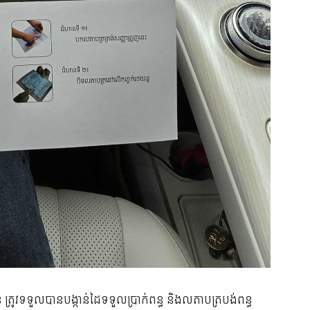
ត្រូវទទួលបានបង្កាន់ដៃទទួលប្រាក់ពន្ធ និងលតាបត្របង់ពន្ធ