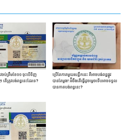
ត្រូវចប់ត្រឹមខែ១១ ចុះបើទិញ
ប្រើតែកាតមួយសន្លឹកនេះ គឺអាចបង់ពន្ធផ្លូវ
តើត្រូវបង់ពន្ធនេះដែរទេ?
បានតែម្តង! អ៉ីចឹងតើធ្វើដូចម្តេចទើបអាចទទួល
បានកាតបង់ពន្ធនេះ?