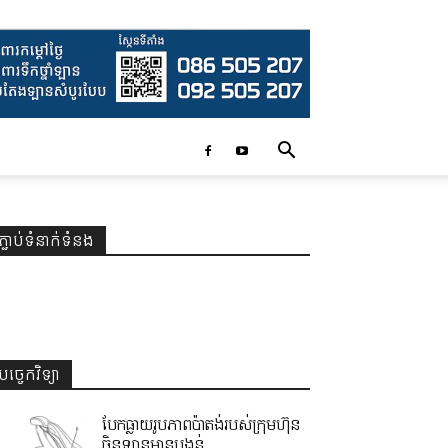
ភ្ជាប់ទំនាក់ទំនង
បច្ចេកវិទ្យា
បែកធ្លាយរូបភាពប៉ាតង់របស់ក្រុមហ៊ុន
ចិនឡានមានបង្គន់