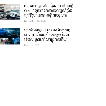
ចំនុចលេចធ្លោ ដែលធ្វើអោយ ម៉ូឌែលថ្មី
Creta ទទួលបានការចាប់អារម្មណ៍ខ្លាំង
ក្រៅពីរូបរាងកាត់ ៣ម៉ូដែលចូលគ្នា
November 21, 2023
មកដឹងពីលក្ខណៈពិសេស នៃរថយន្ត
SUV ប្រណិតរបស់ Changan ដែល
ទើបសម្ភោធដាក់លក់ផ្លូវការហើយ
March 3, 2023