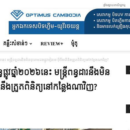
ផ្ទាំងផ្សាយពាណិជ្ជកម្ម
គន្លឹះសំខាន់ៗ
REVIEW+
ម៉ូតូ
០២៦នេះ មន្រ្តីពន្ធដារនឹងមិនចុះតាមដងផ្លូវទៀតទេ អ៊ីចឹងតើនឹងត្រួតពិនិត្យនៅកន្លែងណាវិញ?
ផ្លូវឆ្នាំ២០២៦នេះ មន្រ្តីពន្ធដារនឹងមិន
ើនឹងត្រួតពិនិត្យនៅកន្លែងណាវិញ?