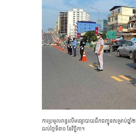
ការប្រមូលពន្ធលើមធ្យោបាយដឹកជញ្ជូនសម្រាប់ឆ្នាំ
ដល់ថ្ងៃទី៣០ ខែវិច្ឆិកា។