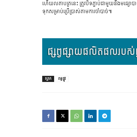
ហើយលតាបត្រនេះ ត្រូវបិទភ្ជាប់ជាមួយនឹងមធ្យោបា
ទុកសម្រាប់ប្រើប្រាស់តាមការចាំបាច់៕
ស្លាក
ពន្ធផ្លូវ