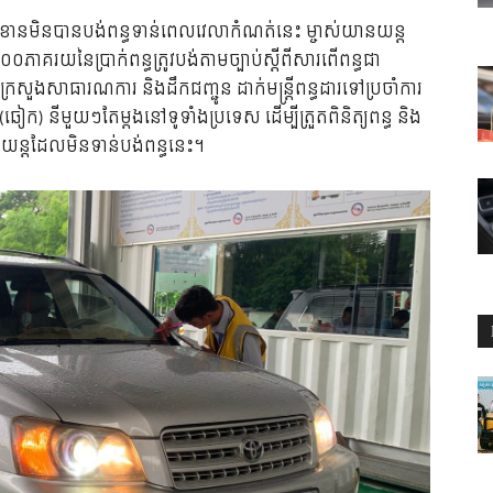
ីខកខានមិនបានបង់ពន្ធទាន់ពេលវេលាកំណត់នេះ ម្ចាស់យានយន្ត
០ភាគរយនៃប្រាក់ពន្ធត្រូវបង់តាមច្បាប់ស្តីពីសារពើពន្ធជា
សួងសាធារណការ និងដឹកជញ្ជូន ដាក់មន្រ្តីពន្ធដារទៅប្រចាំការ
ៀក) នីមួយៗតែម្តងនៅទូទាំងប្រទេស ដើម្បីត្រួតពិនិត្យពន្ធ និង
ន្តដែលមិនទាន់បង់ពន្ធនេះ។