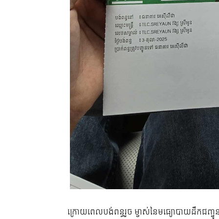
ក្រោយពេលបង់ពន្ធរួច ម្ចាស់នៃមធ្យោបាយដឹកជញ្ជូន 