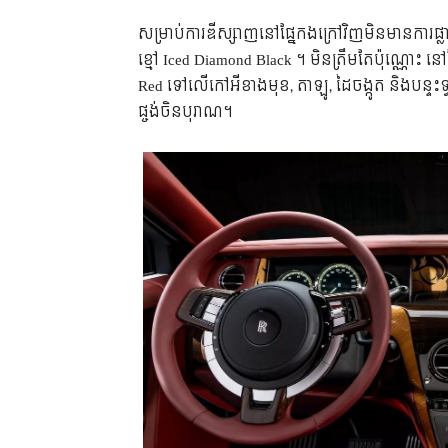
សម្រាប់ការឌីស្សាញនៅផ្នែកងក្រៅវិញមិនមានការផ្លាស
ខ្មៅ Iced Diamond Black ។ មិនត្រឹមតែប៉ុណ្ណោះ
Red ទៅលើកៅអីខាងមុខ, តាឡូ, ដៃចង្កូត និងបន្ទះទ្វារ
ផ្ចង់​ចិន​បុរាណ។