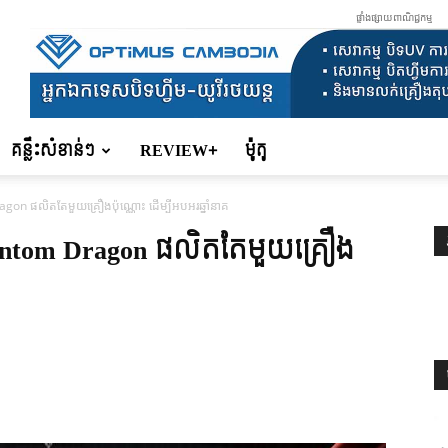
ផ្ទាំងផ្សាយពាណិជ្ជកម្ម
គន្លឹះសំខាន់ៗ
REVIEW+
ម៉ូតូ
on ផលិតតែមួយគ្រឿងប៉ុណ្ណោះ ដើម្បីអបអរឆ្នាំនាគ
hantom Dragon ផលិតតែមួយគ្រឿង