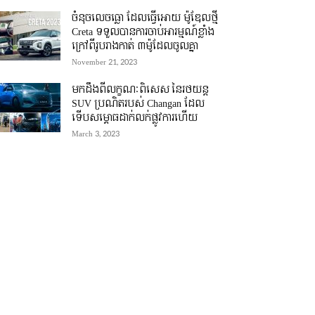
ចំនុចលេចធ្លោ ដែលធ្វើអោយ ម៉ូឌែលថ្មី
Creta ទទួលបានការចាប់អារម្មណ៍ខ្លាំង
ក្រៅពីរូបរាងកាត់ ៣ម៉ូដែលចូលគ្នា
November 21, 2023
មកដឹងពីលក្ខណៈពិសេស នៃរថយន្ត
SUV ប្រណិតរបស់ Changan ដែល
ទើបសម្ភោធដាក់លក់ផ្លូវការហើយ
March 3, 2023