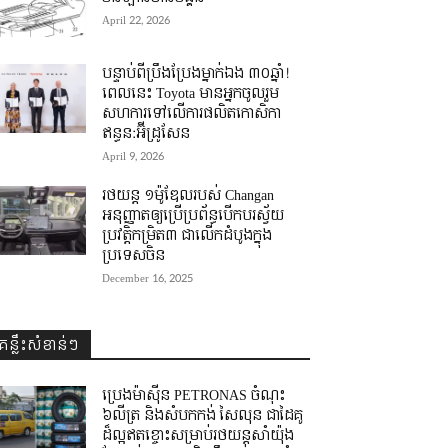
April 22, 2026
បន្ទាប់ពីប្រឹងប្រែងម្នាក់ឯង ៣០ឆ្នាំ! ​
ពេលនេះ Toyota មានអ្នកចូលរួម
សហការទៅលើការផលិតកោសិកា
ឥន្ធន:អ៊ីដ្រូសែន
April 9, 2026
រថយន្ត ១ម៉ូឌែលរបស់ Changan
អនុញ្ញាតឲ្យប្រើប្រព័ន្ធបើកបរស្វ័យ
ប្រវត្តិកម្រិត៣ ជាលើកដំបូងក្នុង
ប្រទេសចិន
December 16, 2025
គន្លឹះសំខាន់ៗ
ប្រេងម៉ាស៊ីន PETRONAS ចំណុះ
៦លីត្រ និងសំបកកង់ សៃលុន ជាដៃគូ
ដ៏ល្អឥតខ្ចោះសម្រាប់រថយន្តសាំយ៉ុង