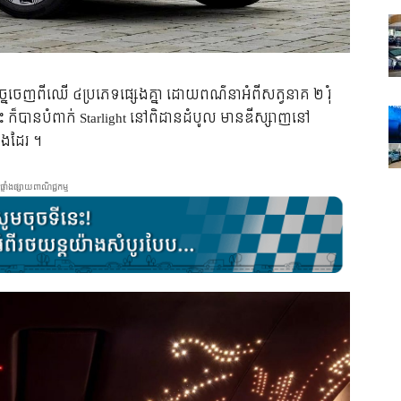
ច្នៃចេញពីឈើ ៤ប្រភេទផ្សេងគ្នា ដោយពណ៌នាអំពីសត្វនាគ ២ រុំ
ក៏បានបំពាក់ Starlight នៅពិដានដំបូល មានឌីស្សាញនៅ
ងដែរ ។
ផ្ទាំងផ្សាយពាណិជ្ជកម្ម