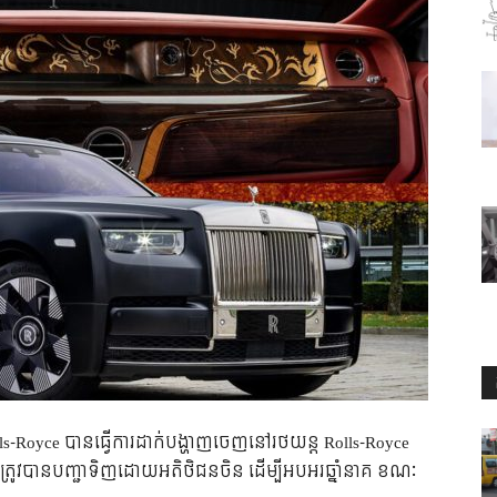
ls-Royce បានធ្វើការដាក់បង្ហាញចេញនៅរថយន្ត Rolls-Royce
្រូវបានបញ្ជាទិញដោយអតិថិជនចិន ដើម្បីអបអរឆ្នាំនាគ ខណៈ