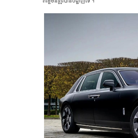
តម្លៃមិនត្រូវបានបង្ហាញទេ ។