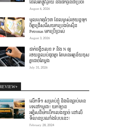
ដែលរត់ផ្លូវឆ្ងាយ និងដឹកធ្ងន់ជាប្រចាំ
August 6, 2026
មូលហេតុធំៗ៣ ដែលម្ចាស់រថយន្តទុក
ចិត្តជ្រើសរើសយកប្រេងម៉ាស៊ីន
Petronas មកប្រើប្រាស់
August 3, 2026
ដាក់ចង្កឹះលេខ P និង N ឲ្យ
រថយន្តឈប់ដូចគ្នា តែមានអត្ថន័យខុស
គ្នាដាច់តែម្តង
July 31, 2026
REVIEW+
លើកទី១ សម្រាប់ខ្ញុំ និងមិនធ្លាប់មាន
ទេនៅកម្ពុជា! យកឡាន
អគ្គិសនីមកបើកលេងខ្សាច់ នៅលើ
ទីលានប្រណាំងបែបនេះ!
February 28, 2024