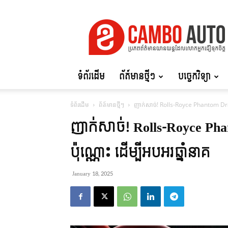
Cambo
Auto
ទំព័រដើម
ព័ត៍មានថ្មីៗ
បច្ចេកវិទ្យា
ទំព័រដើម
ព័ត៍មានថ្មីៗ
ញាក់សាច់! Rolls-Royce Phantom Drag
ញាក់សាច់! Rolls-Royce P
ប៉ុណ្ណោះ ដើម្បីអបអរឆ្នាំនាគ
January 18, 2025