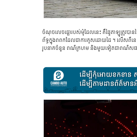
ចំណុចលេចធ្លោរបស់ម៉ូដែលនេះ គឺផ្ទៃតាឡូត្រូវបាន
ព័ទ្ធក្នុងពពកដែលជាការគូសដោយដៃ ។ លើសពីនេះ 
រូបនាគចំនួន ពណ៌ក្រហម និងមួយទៀតជាពណ៌សផ