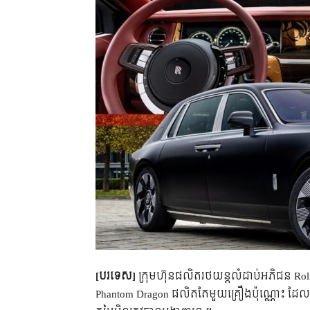
[បរទេស]
ក្រុមហ៊ុនផលិតរថយន្តលំដាប់អភិជន Rol
Phantom Dragon ផលិតតែមួយគ្រឿងប៉ុណ្ណោះ ដែលត