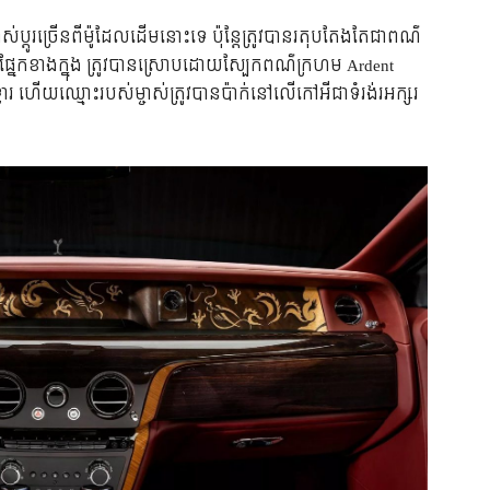
់ប្តូរច្រើនពីម៉ូដែលដើមនោះទេ ប៉ុន្តែត្រូវបានរ​តុបតែង​តែជាពណ៌
 នៅផ្នែកខាងក្នុង ត្រូវបានស្រោបដោយស្បែកពណ៌ក្រហម Ardent
 ហើយឈ្មោះ​របស់​ម្ចាស់​ត្រូវ​បាន​ប៉ាក់​នៅ​លើកៅអីជាទំរង់រ​អក្សរ