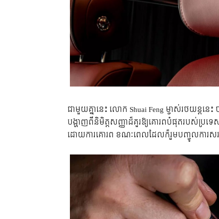
ជាមួយគ្នានេះ លោក Shuai Feng ម្ចាស់រថយន្តន
បង្ហាញពីនិមិត្តសញ្ញាដ៏គួរឱ្យគោរពបំផុតរបស់ប្រ
ដោយការគោរព ខណៈពេលដែលក៏រួមបញ្ចូលការសរស