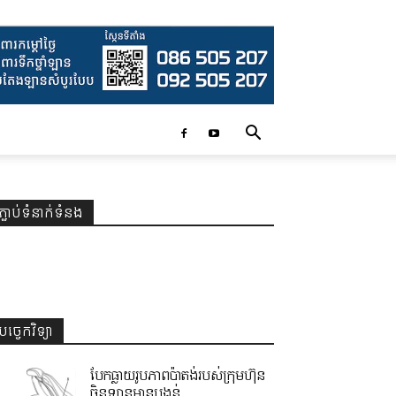
ភ្ជាប់ទំនាក់ទំនង
បច្ចេកវិទ្យា
បែកធ្លាយរូបភាពប៉ាតង់របស់ក្រុមហ៊ុន
ចិនឡានមានបង្គន់