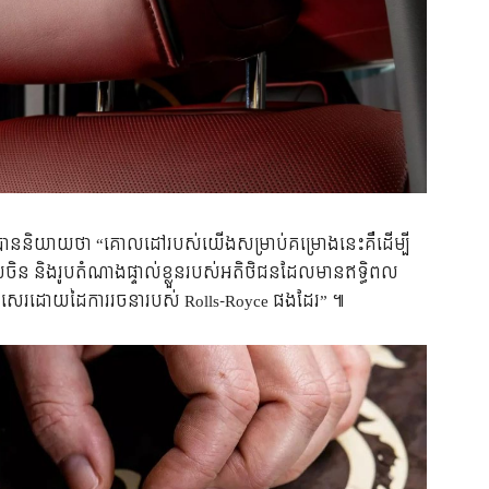
េះ បាននិយាយថា “គោលដៅរបស់យើងសម្រាប់គម្រោងនេះគឺដើម្បី
ទេសចិន និងរូបតំណាងផ្ទាល់ខ្លួនរបស់អតិថិជនដែលមានឥទ្ធិពល
េរដោយដៃការរចនារបស់ Rolls-Royce ផងដែរ” ៕