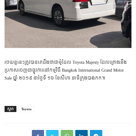
រថយន្ត​នេះ​ត្រូវ​បាន​គេ​ដឹង​ថា​ជា​ម៉ូដែល Toyota Majesty ដែល​គ្រោង​នឹង​
ប្រកាស​ចេញ​ជា​ផ្លូវ​ការ​នៅ​កម្មវិធី Bangkok International Grand Motor
Sale ឆ្នាំ ២០១៩ នា​ថ្ងៃ​ទី ១៦ ខែ​សីហា នា​ទីក្រុង​បាងកក៕
ស្លាក
Toyota