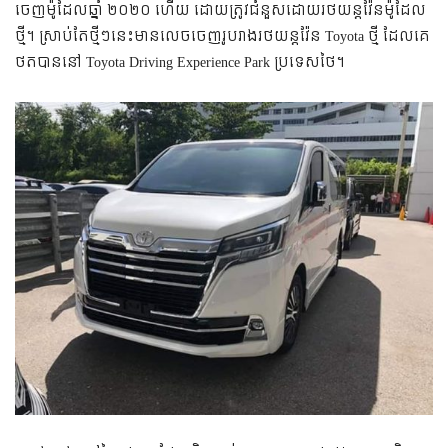
ចេញ​ម៉ូដែល​ឆ្នាំ ២០២០ ហើយ​ ដោយ​ត្រូវ​ជំនួស​ដោយ​រថយន្ត​​វ៉ែន​ម៉ូដែល​
ថ្មី។ ស្រាប់​តែ​ថ្មីៗ​នេះ​មាន​លេច​ចេញ​រូបរាង​រថយន្ត​វ៉ែន​ Toyota ថ្មី ដែល​គេ​
ថត​បាន​នៅ​ Toyota Driving Experience Park ប្រទេស​ថៃ។