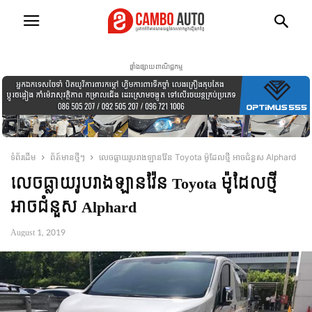
ផ្ទាំងផ្សាយពាណិជ្ជកម្ម
ទំព័រដើម
ព័ត៍មានថ្មីៗ
លេច​ធ្លាយ​រូបរាង​ឡាន​វ៉ែន Toyota ម៉ូដែលថ្មី អាចជំនួស Alphard
លេច​ធ្លាយ​រូបរាង​ឡាន​វ៉ែន Toyota ម៉ូដែលថ្មី
អាចជំនួស Alphard
August 1, 2019