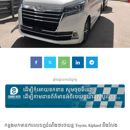
ផ្ទាំងផ្សាយពាណិជ្ជកម្ម
កន្លង​មក​មាន​ការ​លេច​ឮ​ដំណឹង​ថា​រថយន្ត​ Toyota Alphard នឹង​លែង​