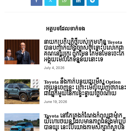
អត្ថបទ​ដែល​ទាក់ទង
នាយកប្រតិបត្តិថ្មីរបស់ក្រុមហ៊ុន Toyota
បានបញ្ជាក់យ៉ាងច្បាស់ថាទោះបីលោកជា
គណនេយ្យករ ពិតមែន តែមិនមែនចេះតែ
អង្គុយមើលតែទិន្នន័យនោះទេ
July 4, 2026
Toyota នឹងកាត់បន្ថយជម្រើស Option
រថយន្ដចេញខ្លះ ព្រោះមើលឃើញថាវានេះ
ជាផ្នែកមួយនៃការខ្ជះខ្ជាយថ្លៃចំណាយ
June 19, 2026
Toyota នៅតែគ្រងតំណែងកំពូលជាម៉ាក
យីហោរថយន្ដ ដែលមានភាពធន់រឹងមាំប្រើ
បានយូរ នេះបើយោងតាមសិក្សាពីស្ថាប័ន