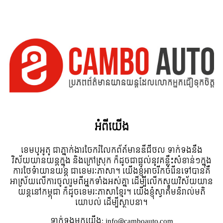
អំពី​យើង
ខេមបូអូតូ ជាភ្នាក់ងារចែករំលែកព័ត៍មានឌីជីថល ទាក់ទងនឹង
វិស័យយានយន្តក្នុង និងក្រៅស្រុក ក៏ដូចជាផ្តល់នូវគន្លឹះសំខាន់ៗក្នុង
ការថែទំាយានយន្ត ជាខេមរៈភាសា។ យើងខ្ញុំអាចរីកចំរើនទៅបានគឺ
អាស្រ័យលើការចូលរួមពីអ្នកទាំងអស់គ្នា ដើម្បីលើកស្ទួយវិស័យយាន
យន្តនៅកម្ពុជា ក៏ដូចខេមរៈភាសាខ្មែរ។ យើងខ្ញុំស្វាគមន៌រាល់មតិ
យោបល់ ដើម្បីស្ថាបនា។
ទាក់ទង​មក​យើង:
info@camboauto.com