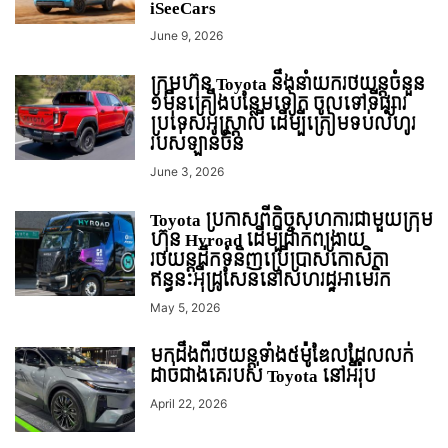
iSeeCars
June 9, 2026
ក្រុមហ៊ុន Toyota នឹងនាំយករថយន្តចំនួន
១មុឺនគ្រឿងបន្ថែមទៀត ចូលទៅទីផ្សារ
ប្រទេសអូស្ត្រាលី ដើម្បីត្រៀមទប់លំហូរ
របស់ឡានចិន
June 3, 2026
Toyota ប្រកាសពីកិច្ចសហការជាមួយក្រុម
ហ៊ុន Hyroad ដើម្បីដាក់ពង្រាយ
រថយន្តដឹកទំនិញប្រើប្រាស់កោសិកា
ឥន្ធនៈអុីដ្រូសែននៅសហរដ្ឋអាមេរិក
May 5, 2026
មកដឹងពីរថយន្តទាំង៥ម៉ូឌែលដែលលក់
ដាច់ជាងគេរបស់ Toyota នៅអឺរ៉ុប
April 22, 2026