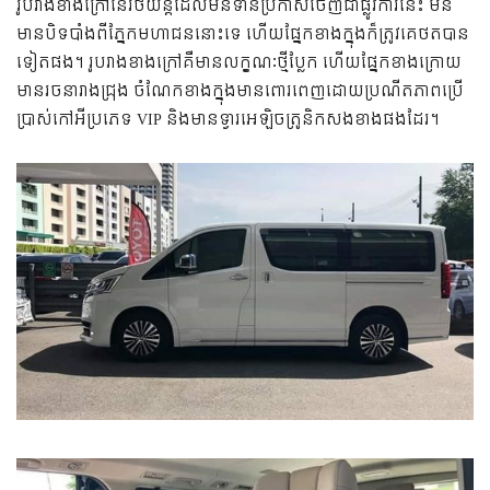
រូបរាង​ខាង​ក្រៅ​នៃ​រថយន្ត​ដែល​មិន​ទាន់​ប្រកាស​ចេញ​ជា​ផ្លូវ​ការ​នេះ មិន​
មាន​បិទ​បាំង​​ពី​ភ្នែក​មហាជន​នោះ​ទេ ហើយ​ផ្នែក​ខាង​ក្នុង​ក៏​ត្រូវ​គេ​ថត​បាន​
ទៀត​ផង។​ រូបរាង​ខាង​ក្រៅ​គឺ​មាន​លក្ខណៈ​ថ្មី​ប្លែក ហើយ​ផ្នែក​ខាង​ក្រោយ​
មាន​រចនា​រាង​ជ្រុង ចំណែក​ខាង​ក្នុង​មាន​ពោរពេញ​ដោយ​ប្រណីតភាព​ប្រើ​
ប្រាស់​កៅអី​ប្រភេទ VIP និង​មាន​ទ្វារ​អេឡិចត្រូនិក​សង​ខាង​ផង​ដែរ។