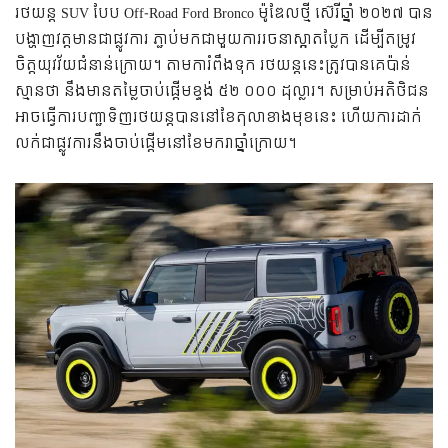
រថយន្ដ SUV បែប Off-Road Ford Bronco ម៉ូឌែលថ្មី ស៊េរីឆ្នាំ ២០២៧ បាន
បង្ហាញវត្ដមានជាផ្លូវការ ភ្ជាប់មកជាមួយការរចនាស្អាតប្លែក ដើម្បីតម្រូវ
ចិត្តយុវវ័យជំនាន់ក្រោយ។ តាមការំពឹងទុក រថយន្តនេះត្រូវបានគេប៉ាន់
ស្មានថា នឹងមានតម្លៃចាប់ផ្តើមខ្ទង់ ៥២ ០០០ ដុល្លារ។ សម្រាប់អតិថិជន
អាចធ្វើការបញ្ជាទិញរថយន្ដបាននៅខែតុលាខាងមុខនេះ ហើយការដាក់
លក់ជាផ្លូវការនឹងចាប់ផ្តើមនៅខែមករាឆ្នាំក្រោយ។