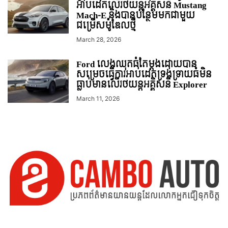
អាប់ដេតលើរថយន្តអគ្គីសនី Mustang
Mach-E និងបានបន្ថែមមកជាមួយ
ជម្រើសម៉ូឌែលថ្មី
March 28, 2026
Ford លេងឈុតធំតែម្ដងដោយបាន
សម្រេចធ្វើការអាប់ដេតទ្រង់ទ្រាយធំមិន
ធ្លាប់មានលើរថយន្ដអគ្គិសនី Explorer
March 11, 2026