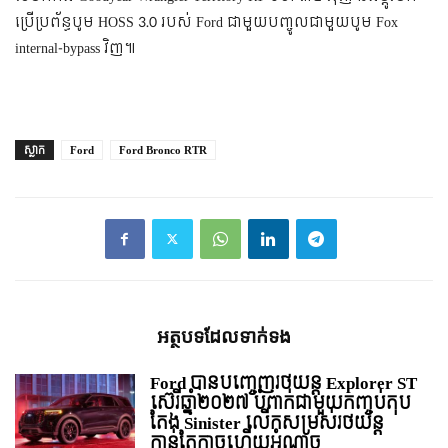
ប្រើប្រព័ន្ធបូម HOSS 3.0 របស់ Ford ជាមួយបញ្ចូលជាមួយបូម Fox
internal-bypass វិញ៕
ស្លាក
Ford
Ford Bronco RTR
អត្ថបទ​ដែល​ទាក់ទង
Ford បានបញ្ចេញរថយន្ដ Explorer ST
ស៊េរីឆ្នាំ២០២៧ បំពាក់ជាមួយកញ្ចប់តុប
តែង Sinister លើកសម្រស់រថយន្ដ
កាន់តែកាចហើយអំណាច