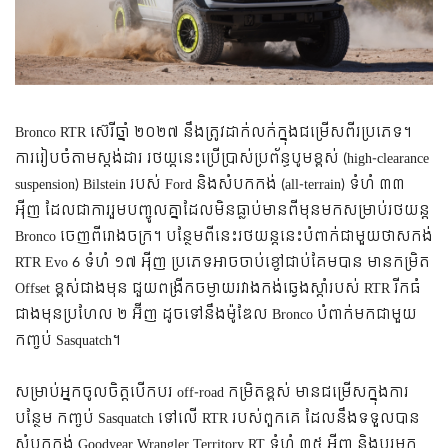
Bronco RTR ស៊េរីឆ្នាំ ២០២៧ នឹងត្រូវដាក់លក់ក្នុងជម្រើសពីរប្រភេទ។
ការរៀបចំតាមស្តង់ដារ រថយ្ដនេះប្រើប្រាស់ប្រព័ន្ធបូមខ្ពស់ (high-clearance
suspension) Bilstein របស់ Ford និងសំបកកង់ (all-terrain) ទំហំ ៣៣
អុីញ ដែលជាការរួមបញ្ចូលគ្នាដែលមិនធ្លាប់មានពីមុនមកសម្រាប់រថយន្ត
Bronco ចេញពីរោងចក្រ។ បន្ថែមពីនេះរថយន្ដនេះបំពាក់ជាមួយថាសកង់
RTR Evo 6 ទំហំ ១៧ អុីញ ប្រភេទអាចចាប់ខ្ចៅជាប់គែមបាន មានកម្រិត
Offset ខ្ពស់ជាងមុន ជួយពង្រីកចម្ងាយរវាងកង់ឆ្វេងស្តាំរបស់ RTR រីកធំ
ជាងមុនប្រហែល ២ អ៊ីញ ដូចទៅនឹងម៉ូឌែល Bronco បំពាក់មកជាមួយ
កញ្ចប់ Sasquatch។
សម្រាប់អ្នកចូលចិត្តបើកបរ off-road កម្រិតខ្ពស់ មានជម្រើសក្នុងការ
បន្ថែម កញ្ចប់ Sasquatch ទៅលើ RTR របស់ពួកគេ ដែលនឹងទទួលបាន
សំបកកង់ Goodyear Wrangler Territory RT ទំហំ ៣៥ អុីញ និងប្តូរមក