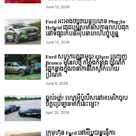
June 15, 2026
Ford អះអាងថារថយន្តប្រភេទ Plug-In
Hybrid ជាជម្រើសមានសក្តានុពលបំផុត
នៅទីផ្សារតំបន់អឺរ៉ុបនាពេលបច្ចុប្បន្ន
June 12, 2026
Ford សហការគ្នជាមួយ Filson បញ្ចេញ
Bronco ម៉ូឌែលថ្មី កម្លាំងក៏ខ្លាំង ចំណែក
ផ្នែកខាងក្នុងរចនាកាន់តែស្ងាត់ហើយ
ប្រណីត
June 6, 2026
ឆ្ងល់់អត់! ហេតុអ្វីប៉ូលីសនៅអាមេរិកចូល
ចិត្តប្រើឡានម៉ាកនេះម្លេះ?
April 20, 2026
ក្រុមហ៊ុន Ford នៅអឺរ៉ុបបានធ្វើការ