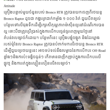
គ្រឿងបន្លាស់មួយចំនួនរបស់ Bronco RTR ត្រូវបានយកចេញពីរថយន្ដ
Bronco Raptor ដូចជា កង្ហារត្រជាក់កម្លាំង ១ ០០០ វ៉ាត់ ជួយបឺតខ្យល់
បន្ថែមទៅលើធុងទឹកដើម្បីរក្សាសីតុណ្ហភាពម៉ាស៊ីនឲ្យនៅដំណើរការបាន
ល្អ ទោះបីជាត្រូវប្រើប្រាស់ក្នុងការបើកបរធ្ងន់ធ្ងរពេញមួយថ្ងៃនៅ
តំបន់វាលខ្សាច់ក៏ដោយ។ បន្ថែមពីនេះ គ្រឿងបង្គុំចង្កូត និងដៃឃ្លោង
របស់ម៉ូឌែល Bronco Raptor ត្រូវបានបំពាក់មកលើរថយន្ដ Bronco RTR
ដើម្បីជួយឲ្យរថយន្ដនេះ អាចទប់ទល់នឹងសម្ពាធនៃការបើកបរ Off-Road
ខ្លាំងៗនិងការប៉ះទង្គិចធ្ងន់ៗ កើតមានជាញឹកញាប់ក្នុងការបើកបរលើ
ផ្លូវថ្ម និងការរត់ក្នុងល្បឿនលឿនលើវាលខ្សាច់។