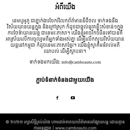
អំពី​យើង
ខេមបូអូតូ ជាភ្នាក់ងារចែករំលែកព័ត៍មានឌីជីថល ទាក់ទងនឹង
វិស័យយានយន្តក្នុង និងក្រៅស្រុក ក៏ដូចជាផ្តល់នូវគន្លឹះសំខាន់ៗក្នុង
ការថែទំាយានយន្ត ជាខេមរៈភាសា។ យើងខ្ញុំអាចរីកចំរើនទៅបានគឺ
អាស្រ័យលើការចូលរួមពីអ្នកទាំងអស់គ្នា ដើម្បីលើកស្ទួយវិស័យយាន
យន្តនៅកម្ពុជា ក៏ដូចខេមរៈភាសាខ្មែរ។ យើងខ្ញុំស្វាគមន៌រាល់មតិ
យោបល់ ដើម្បីស្ថាបនា។
ទាក់ទង​មក​យើង:
info@camboauto.com
ភ្ជាប់ទំនាក់ទំនងជាមួយយើង
© ២០២៣ រក្សាសិទ្ធិគ្រប់យ៉ាង​ ហាមដាច់ខាតយកព័ត៌មានទៅផ្សាយបន្ត ដោយគ្មាន
ការអនុញ្ញាត | www.camboauto.com