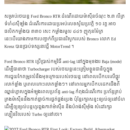
សម្រាប់រថយន្ដ Ford Bronco RTR ដំណើរដោយម៉ាសុីនចំណុះ ២.៣ លីត្រ
ទំហំ៤សុីឡាំង ដំណើរការដោយប្រអប់លេខស្វ័យប្រវត្តិ ១០ វគ្គ អាច
ផលិតកម្លាំងបា ៣៣០ សេះ កម្លាំងរមួល ៤៤១ ញូតុនម៉ែត្រ
នេះបើយោងតាមការបញ្ជាក់ពីប្រធានវិស្វកររបស់ Bronco លោក Ed
Krenz បានប្រាប់ទស្សនាវដ្តី MotorTrend ។
Ford Bronco RTR ប្រើប្រាស់កម្មវិធី anti-lag នៅក្នុងមុខងារ Baja (mode)
ដើម្បីធានាថា Turbocharger របស់រថយន្ដនេះត្រៀមខ្លួនជានិច្ចក្នុង
ការជួយកែតម្រូវលំនឹងមុខក្រោយរបស់រថយន្ត នៅពេលបើកបរលើផ្លូវ
រលាក់ខ្លាំង ឬពេលហោះលោតខ្លាំងៗ។ នៅពេលអ្នកបើកបរដកជើងពី
ឈ្នាន់ហ្គាសក្នុងអំឡុងពេលប្រព័ន្ធ anti-lag កំពុងដំណើរការ ប្រព័ន្ធគ្រប់
គ្រងម៉ាស៊ីននឹងកាត់ផ្តាច់ការផ្គត់ផ្គង់ប្រេង ប៉ុន្តែរក្សាសន្ទះខ្យល់ឲ្យនៅចំហ
ដើម្បីឲ្យខ្យល់បន្តហូរឆ្លងកាត់ម៉ាស៊ីន និងបំពង់ស៊ីម៉ាំង សំដៅរក្សា
ល្បឿនវិលរបស់ Turbo ឲ្យនៅថេរ។