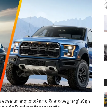
ាន​មុខមាត់​ពោរពេញ​ដោយ​អំណាច និង​មាន​សមត្ថភាព​ខ្លាំង​បំផុត​