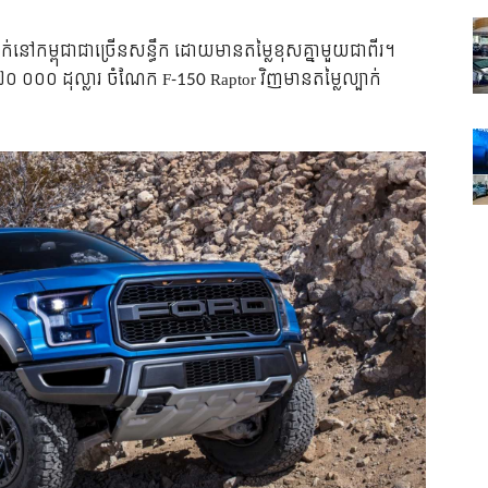
លក់​នៅ​កម្ពុជា​ជា​ច្រើន​សន្ធឹក ដោយ​មាន​តម្លៃ​ខុស​គ្នា​មួយ​ជា​ពីរ។
់​ ៧០ ០០០ ដុល្លារ ចំណែក​ F-150 Raptor វិញ​មាន​តម្លៃ​ល្បាក់​