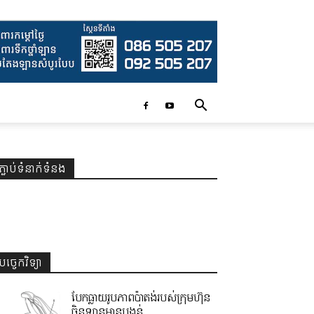
ភ្ជាប់ទំនាក់ទំនង
បច្ចេកវិទ្យា
បែកធ្លាយរូបភាពប៉ាតង់របស់ក្រុមហ៊ុន
ចិនឡានមានបង្គន់