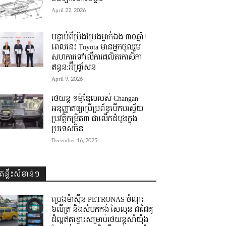
April 22, 2026
បន្ទាប់ពីប្រឹងប្រែងម្នាក់ឯង ៣០ឆ្នាំ! ​
ពេលនេះ Toyota មានអ្នកចូលរួម
សហការទៅលើការផលិតកោសិកា
ឥន្ធន:អ៊ីដ្រូសែន
April 9, 2026
រថយន្ត ១ម៉ូឌែលរបស់ Changan
អនុញ្ញាតឲ្យប្រើប្រព័ន្ធបើកបរស្វ័យ
ប្រវត្តិកម្រិត៣ ជាលើកដំបូងក្នុង
ប្រទេសចិន
December 16, 2025
គន្លឹះសំខាន់ៗ
ប្រេងម៉ាស៊ីន PETRONAS ចំណុះ
៦លីត្រ និងសំបកកង់ សៃលុន ជាដៃគូ
ដ៏ល្អឥតខ្ចោះសម្រាប់រថយន្តសាំយ៉ុង