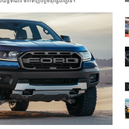
យន្ត​ទាំង​ពីរ ទាក់ទាញ​ចិត្ត​​មនុស្ស​ជា​ច្រើន។