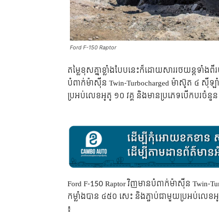
Ford F-150 Raptor
តម្លៃ​ខុស​គ្នា​ខ្លាំង​បែប​នេះ​ក៏​ដោយ​សារ​រថយន្ត​ទាំង​ព
បំពាក់​ម៉ាស៊ីន​ Twin-Turbocharged ម៉ាស៊ូត ៤ ស៊ីឡា
ប្រអប់​លេខ​អូតូ​ ១០ វគ្គ និង​មាន​ប្រភេទ​បើកបរ​ចំនួ
Ford F-150 Raptor វិញ​មាន​បំពាក់​ម៉ាស៊ីន​ Twin-
កម្លាំង​បាន​ ៤៥០ សេះ និង​ភ្ជាប់​ជា​មួយ​ប្រអប់​លេខ​អ
៖​​