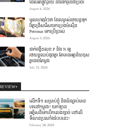
ដែលរត់ផ្លូវឆ្ងាយ និងដឹកធ្ងន់ជាប្រចាំ
August 6, 2026
មូលហេតុធំៗ៣ ដែលម្ចាស់រថយន្តទុក
ចិត្តជ្រើសរើសយកប្រេងម៉ាស៊ីន
Petronas មកប្រើប្រាស់
August 3, 2026
ដាក់ចង្កឹះលេខ P និង N ឲ្យ
រថយន្តឈប់ដូចគ្នា តែមានអត្ថន័យខុស
គ្នាដាច់តែម្តង
July 31, 2026
REVIEW+
លើកទី១ សម្រាប់ខ្ញុំ និងមិនធ្លាប់មាន
ទេនៅកម្ពុជា! យកឡាន
អគ្គិសនីមកបើកលេងខ្សាច់ នៅលើ
ទីលានប្រណាំងបែបនេះ!
February 28, 2024