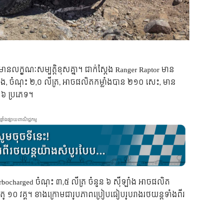
ីរ​មាន​លក្ខណៈ​សម្បត្តិ​ខុស​គ្នា។ ជាក់​ស្ដែង​ Ranger Raptor មាន​
ំង,​ ចំណុះ​ ២,០ លីត្រ, អាច​ផលិត​កម្លាំង​បាន​ ២១០ សេះ, មាន​
ន​ ៦ ប្រភេទ។
ផ្ទាំងផ្សាយពាណិជ្ជកម្ម
Turbocharged ចំណុះ ៣,៥ លីត្រ ចំនួន ៦ ស៊ីឡាំង អាច​ផលិត​
ូតូ ១០ វគ្គ។ ខាង​ក្រោម​ជា​រូបភាព​ប្រៀប​ធៀប​រូបរាង​រថយន្ត​ទាំង​ពីរ