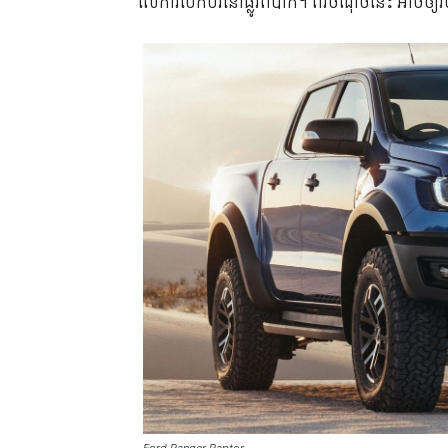
លើ​ការ​បើកបរ​នៅ​ផ្លូវ​ពិបាក។ ពីរ​ចំណុច​នេះ អាច​ឲ្យ​រថ