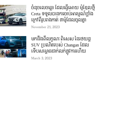
ចំនុចលេចធ្លោ ដែលធ្វើអោយ ម៉ូឌែលថ្មី
Creta ទទួលបានការចាប់អារម្មណ៍ខ្លាំង
ក្រៅពីរូបរាងកាត់ ៣ម៉ូដែលចូលគ្នា
November 21, 2023
មកដឹងពីលក្ខណៈពិសេស នៃរថយន្ត
SUV ប្រណិតរបស់ Changan ដែល
ទើបសម្ភោធដាក់លក់ផ្លូវការហើយ
March 3, 2023