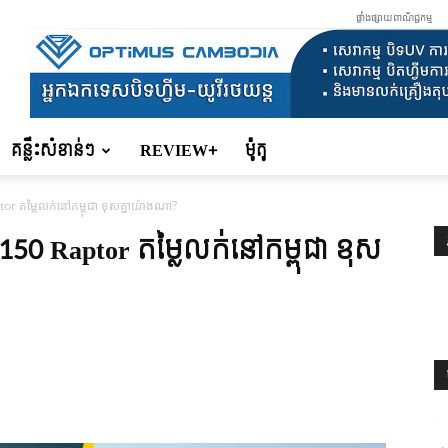
ផ្ទាំងផ្សាយពាណិជ្ជកម្ម
គន្លឹះសំខាន់ៗ
REVIEW+
ម៉ូតូ
 តម្លៃលក់នៅកម្ពុជា ខុសគ្នា​យ៉ាង​ណា?
150 Raptor តម្លៃលក់នៅកម្ពុជា ខុស