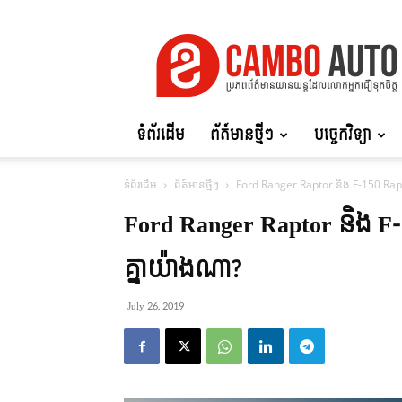
Cambo
Auto
ទំព័រដើម
ព័ត៍មានថ្មីៗ
បច្ចេកវិទ្យា
ទំព័រដើម
ព័ត៍មានថ្មីៗ
Ford Ranger Raptor និង F-150 Raptor
Ford Ranger Raptor និង F-
គ្នា​យ៉ាង​ណា?
July 26, 2019