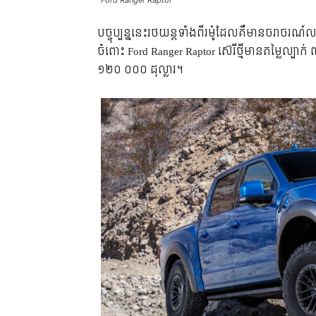
Ford Ranger Raptor
​បច្ចុប្បន្ន​នេះ​រថយន្ត​ទាំង​ពីរ​ម៉ូដែល​គឺ​មាន​ចរាចរណ៍​
ចំពោះ Ford Ranger Raptor ស៊េរី​ថ្មី​មាន​តម្លៃ​ល្បាក
១២០ ០០០ ដុល្លារ។